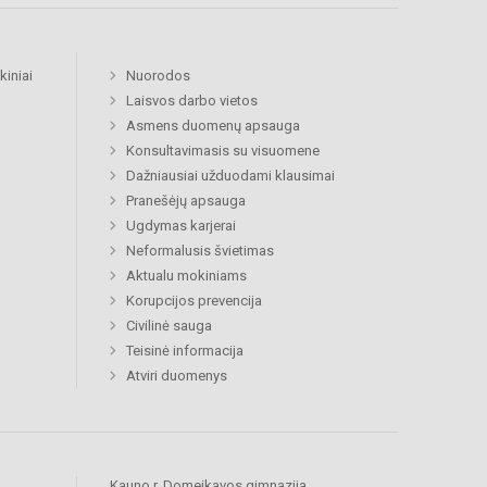
kiniai
Nuorodos
Laisvos darbo vietos
Asmens duomenų apsauga
Konsultavimasis su visuomene
Dažniausiai užduodami klausimai
Pranešėjų apsauga
Ugdymas karjerai
Neformalusis švietimas
Aktualu mokiniams
Korupcijos prevencija
Civilinė sauga
Teisinė informacija
Atviri duomenys
Kauno r. Domeikavos gimnazija