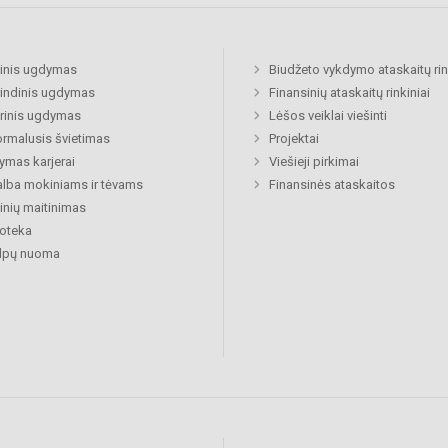
inis ugdymas
Biudžeto vykdymo ataskaitų rin
indinis ugdymas
Finansinių ataskaitų rinkiniai
rinis ugdymas
Lėšos veiklai viešinti
rmalusis švietimas
Projektai
mas karjerai
Viešieji pirkimai
lba mokiniams ir tėvams
Finansinės ataskaitos
nių maitinimas
ioteka
alpų nuoma