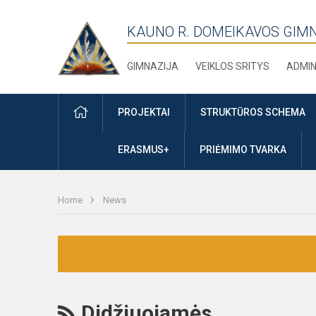
KAUNO R. DOMEIKAVOS GIM
GIMNAZIJA
VEIKLOS SRITYS
ADMIN
PRADŽIA
PROJEKTAI
STRUKTŪROS SCHEMA
ERASMUS+
PRIĖMIMO TVARKA
Home
News
RSS
Didžiuojamės