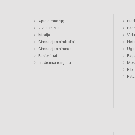
Apie gimnaziją
Prad
Vizija, misija
Pagr
Istorija
Vidu
Gimnazijos simboliai
Nefo
Gimnazijos himnas
Ugdy
Pasiekimai
Paga
Tradiciniai renginiai
Moki
Bibl
Pat