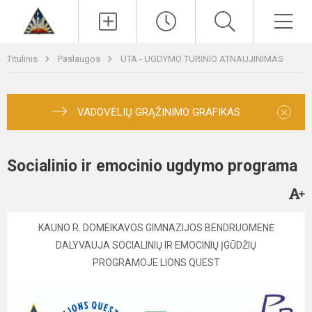
Paieška
Men
Titulinis
Paslaugos
UTA - UGDYMO TURINIO ATNAUJINIMAS
×
VADOVĖLIŲ GRĄŽINIMO GRAFIKAS
Socialinio ir emocinio ugdymo programa
KAUNO R. DOMEIKAVOS GIMNAZIJOS BENDRUOMENĖ
DALYVAUJA SOCIALINIŲ IR EMOCINIŲ ĮGŪDŽIŲ
PROGRAMOJE LIONS QUEST