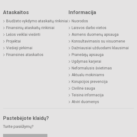
Ataskaitos
Informacija
Biudžeto vykdymo ataskaitų rinkiniai
Nuorodos
Finansinių ataskaitų rinkiniai
Laisvos darbo vietos
Lėšos veiklai viešinti
Asmens duomenų apsauga
Projektai
Konsultavimasis su visuomene
Viešieji pirkimai
Dažniausiai užduodami klausimai
Finansinės ataskaitos
Pranešėjų apsauga
Ugdymas karjerai
Neformalusis švietimas
Aktualu mokiniams
Korupcijos prevencija
Civilinė sauga
Teisinė informacija
Atviri duomenys
Pastebėjote klaidų?
Turite pasiūlymų?