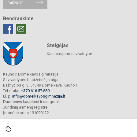
RAŠYKITE
Bendraukime
Steigėjas
Kauno rajono savivaldybė
Kauno r. Domeikavos gimnazija
Savivaldybės biudžetinė įstaiga
Bažnyčios g. 3, 54349 Domeikava, Kauno r.
Tel./ faks.
+370 616 57 880
El. p.
info@domeikavosgimnazija.lt
Duomenys kaupiami ir saugomi
Juridinių asmenų registre
Įmonės kodas 191090122