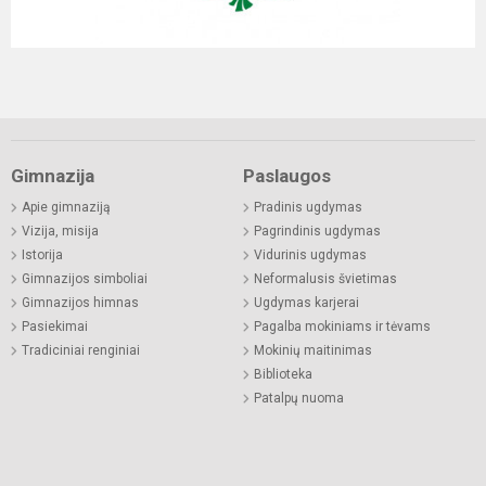
Gimnazija
Paslaugos
Apie gimnaziją
Pradinis ugdymas
Vizija, misija
Pagrindinis ugdymas
Istorija
Vidurinis ugdymas
Gimnazijos simboliai
Neformalusis švietimas
Gimnazijos himnas
Ugdymas karjerai
Pasiekimai
Pagalba mokiniams ir tėvams
Tradiciniai renginiai
Mokinių maitinimas
Biblioteka
Patalpų nuoma