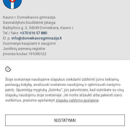
Kauno r. Domeikavos gimnazija
Savivaldybės biudžetinė įstaiga
Bažnyčios g. 3, 54349 Domeikava, Kauno r.
Tel./ faks.
+370 616 57 880
El. p.
info@domeikavosgimnazija.lt
Duomenys kaupiami ir saugomi
Juridinių asmenų registre
Įmonės kodas 191090122
Šioje svetainėje naudojame slapukus siekdami užtikrinti jums teikiamų
© 2021. Kauno r. Domeikavos gimnazija. Visos teisės saugomos.
Kopijuoti turinį be raštiško gimnazijos sutikimo griežtai draudžiama.
paslaugų kokybę, analizuoti svetainės naudojimą ir optimizuoti naršymo
patirtį. Spustelėję mygtuką „Sutinku“, jūs patvirtinate, kad sutinkate su visų
Prieinamumo paraiška
Slapukų valdymas
slapukų naudojimu šioje svetainėje. Jei norite atšaukti arba pakeisti savo
sutikimus, prašome apsilankyti
slapukų valdymo puslapyje
.
Sumanus būdas atnaujinti
mokyklos interneto
svetainę
NUSTATYMAI