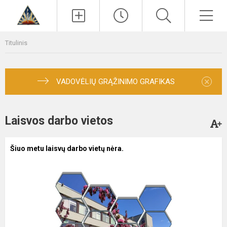
Paieška
Men
Titulinis
×
VADOVĖLIŲ GRĄŽINIMO GRAFIKAS
Laisvos darbo vietos
Šiuo metu laisvų darbo vietų nėra.