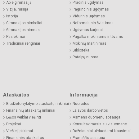
Apie gimnaziją
Pradinis ugdymas
Vizija, misija
Pagrindinis ugdymas
Istorija
Vidurinis ugdymas
Gimnazijos simboliai
Neformalusis švietimas
Gimnazijos himnas
Ugdymas karjerai
Pasiekimai
Pagalba mokiniams ir tėvams
Tradiciniai renginiai
Mokinių maitinimas
Biblioteka
Patalpų nuoma
Ataskaitos
Informacija
Biudžeto vykdymo ataskaitų rinkiniai
Nuorodos
Finansinių ataskaitų rinkiniai
Laisvos darbo vietos
Lėšos veiklai viešinti
Asmens duomenų apsauga
Projektai
Konsultavimasis su visuomene
Viešieji pirkimai
Dažniausiai užduodami klausimai
Finansinės ataskaitos
Pranešėjų apsauga