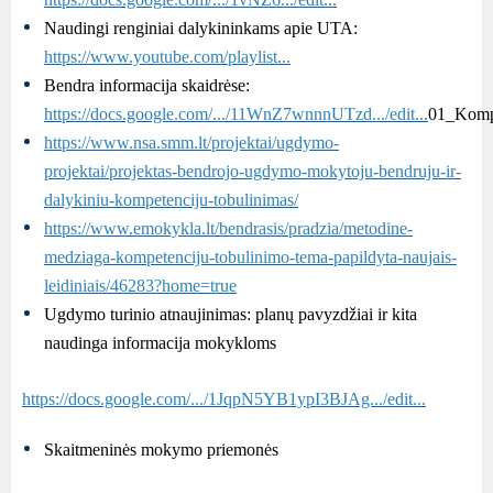
Naudingi renginiai dalykininkams apie UTA:
https://www.youtube.com/playlist...
Bendra informacija skaidrėse:
https://docs.google.com/.../11WnZ7wnnnUTzd.../edit...
01_Komp
https://www.nsa.smm.lt/projektai/ugdymo-
projektai/projektas-bendrojo-ugdymo-mokytoju-bendruju-ir-
dalykiniu-kompetenciju-tobulinimas/
https://www.emokykla.lt/bendrasis/pradzia/metodine-
medziaga-kompetenciju-tobulinimo-tema-papildyta-naujais-
leidiniais/46283?home=true
Ugdymo turinio atnaujinimas: planų pavyzdžiai ir kita
naudinga informacija mokykloms
https://docs.google.com/.../1JqpN5YB1ypI3BJAg.../edit...
Skaitmeninės mokymo priemonės