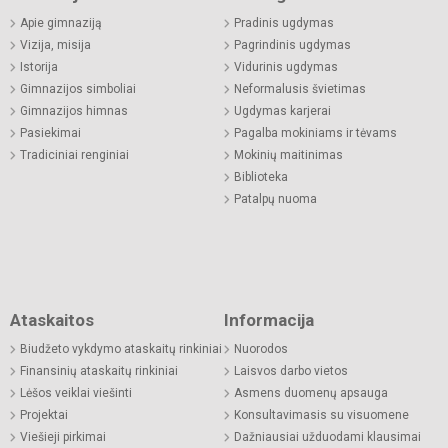
Apie gimnaziją
Pradinis ugdymas
Vizija, misija
Pagrindinis ugdymas
Istorija
Vidurinis ugdymas
Gimnazijos simboliai
Neformalusis švietimas
Gimnazijos himnas
Ugdymas karjerai
Pasiekimai
Pagalba mokiniams ir tėvams
Tradiciniai renginiai
Mokinių maitinimas
Biblioteka
Patalpų nuoma
Ataskaitos
Informacija
Biudžeto vykdymo ataskaitų rinkiniai
Nuorodos
Finansinių ataskaitų rinkiniai
Laisvos darbo vietos
Lėšos veiklai viešinti
Asmens duomenų apsauga
Projektai
Konsultavimasis su visuomene
Viešieji pirkimai
Dažniausiai užduodami klausimai