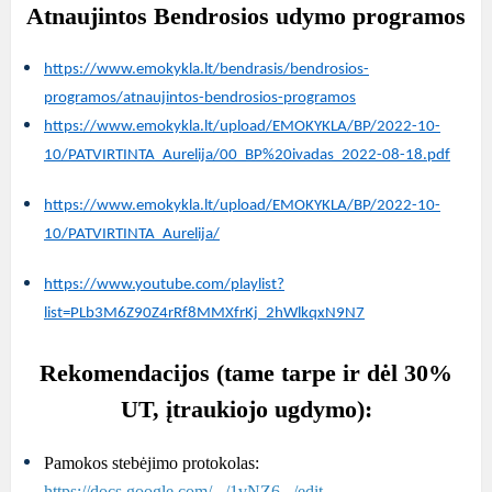
Atnaujintos Bendrosios udymo programos
https://www.emokykla.lt/bendrasis/bendrosios-
programos/atnaujintos-bendrosios-programos
https://www.emokykla.lt/upload/EMOKYKLA/BP/2022-10-
10/PATVIRTINTA_Aurelija/00_BP%20ivadas_2022-08-18.pdf
https://www.emokykla.lt/upload/EMOKYKLA/BP/2022-10-
10/PATVIRTINTA_Aurelija/
https://www.youtube.com/playlist?
list=PLb3M6Z90Z4rRf8MMXfrKj_2hWlkqxN9N7
Rekomendacijos (tame tarpe ir dėl 30%
UT, įtraukiojo ugdymo):
Pamokos stebėjimo protokolas:
https://docs.google.com/.../1vNZ6.../edit...