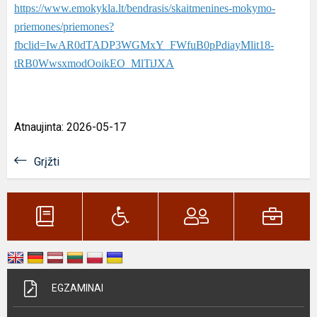
https://www.emokykla.lt/bendrasis/skaitmenines-mokymo-
priemones/priemones?
fbclid=IwAR0dTADP3WGMxY_FWfuB0pPdiayMlit18-
tRB0WwsxmodOoikEO_MlTiJXA
Atnaujinta: 2026-05-17
Grįžti
EGZAMINAI