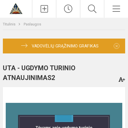
Paieška
Men
Titulinis
Paslaugos
×
VADOVĖLIŲ GRĄŽINIMO GRAFIKAS
UTA - UGDYMO TURINIO
ATNAUJINIMAS2