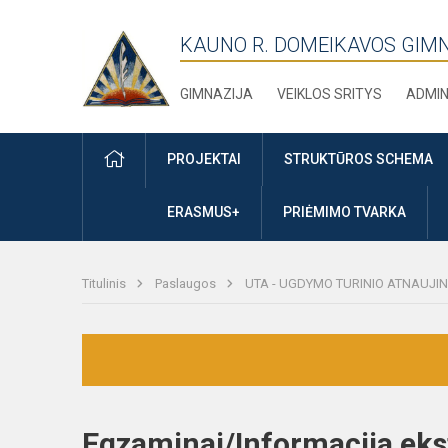
KAUNO R. DOMEIKAVOS GIM
GIMNAZIJA
VEIKLOS SRITYS
ADMIN
PRADŽIA
PROJEKTAI
STRUKTŪROS SCHEMA
ERASMUS+
PRIĖMIMO TVARKA
Titulinis
Paslaugos
UTA - UGDYMO TURINIO ATNAUJI
Egzaminai/Informacija 