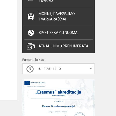
TĖVAMS
MOKINIŲ PAVEŽĖJIMO
TVARKARAŠČIAI
SPORTO BAZIŲ NUOMA
ATNAUJINIMŲ PRENUMERATA
Pamokų laikas
6.
13.25—14.10