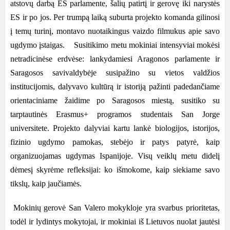
atstovų darbą ES parlamente, šalių patirtį ir gerovę iki narystės
ES ir po jos. Per trumpą laiką suburta projekto komanda gilinosi
į temų turinį, montavo nuotaikingus vaizdo filmukus apie savo
ugdymo įstaigas. Susitikimo metu mokiniai intensyviai mokėsi
netradicinėse erdvėse: lankydamiesi Aragonos parlamente ir
Saragosos savivaldybėje susipažino su vietos valdžios
institucijomis, dalyvavo kultūrą ir istoriją pažinti padedančiame
orientaciniame žaidime po Saragosos miestą, susitiko su
tarptautinės Erasmus+ programos studentais San Jorge
universitete. Projekto dalyviai kartu lankė biologijos, istorijos,
fizinio ugdymo pamokas, stebėjo ir patys patyrė, kaip
organizuojamas ugdymas Ispanijoje. Visų veiklų metu didelį
dėmesį skyrėme refleksijai: ko išmokome, kaip siekiame savo
tikslų, kaip jaučiamės.
Mokinių gerovė San Valero mokykloje yra svarbus prioritetas,
todėl ir lydintys mokytojai, ir mokiniai iš Lietuvos nuolat jautėsi