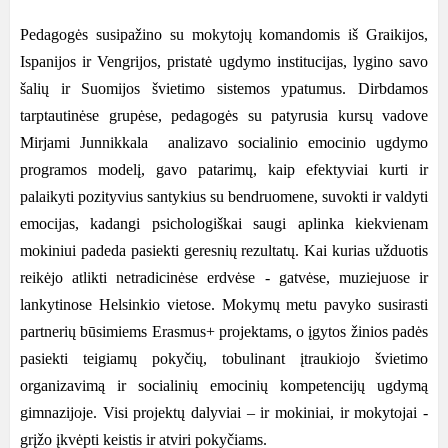
Pedagogės susipažino su mokytojų komandomis iš Graikijos,
Ispanijos ir Vengrijos, pristatė ugdymo institucijas, lygino savo
šalių ir Suomijos švietimo sistemos ypatumus. Dirbdamos
tarptautinėse grupėse, pedagogės su patyrusia kursų vadove
Mirjami Junnikkala analizavo socialinio emocinio ugdymo
programos modelį, gavo patarimų, kaip efektyviai kurti ir
palaikyti pozityvius santykius su bendruomene, suvokti ir valdyti
emocijas, kadangi psichologiškai saugi aplinka kiekvienam
mokiniui padeda pasiekti geresnių rezultatų. Kai kurias užduotis
reikėjo atlikti netradicinėse erdvėse - gatvėse, muziejuose ir
lankytinose Helsinkio vietose. Mokymų metu pavyko susirasti
partnerių būsimiems Erasmus+ projektams, o įgytos žinios padės
pasiekti teigiamų pokyčių, tobulinant įtraukiojo švietimo
organizavimą ir socialinių emocinių kompetencijų ugdymą
gimnazijoje. Visi projektų dalyviai – ir mokiniai, ir mokytojai -
grįžo įkvėpti keistis ir atviri pokyčiams.