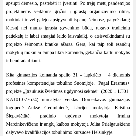
apsupti dėmesio, pastebėti ir įvertinti. Po trejų metų pandemijos
projektinėms veikloms grįžus į įprastą organizavimo ritmą,
mokiniai ir vėl galėjo apsigyventi ispanų šeimose, patyrė daug
lėtesnį nei mums įprasta gyvenimo būdą, ragavo tradicinių
patiekalų ir labai smagiai leido laisvalaikį, o atsisveikindami su
projekto šeimomis braukė ašaras. Gera, kai taip toli esančių
mokyklų mokiniai tampa tikra komanda, gebančia kartu mokytis
ir bendradarbiauti.
Kita gimnazijos komanda spalio 31 – lapkričio 4 dienomis
profesines kompetencijas tobulino Suomijoje. Pagal Erasmus+
projekte „Įtraukusis švietimas ugdymosi sėkmei” (2020-1-LT01-
KA101-077674) numatytas veiklas Domeikavos gimnazijos
logopedė Auksė Gedminienė, istorijos mokytoja Kristina
Šlepavičiūtė, pradinio ugdymo mokytoja Irmina
Marcinkevičienė ir anglų kalbos mokytoja Jolita Prielgauskienė
dalyvavo kvalifikacijos tobulinimo kursuose Helsinkyje.