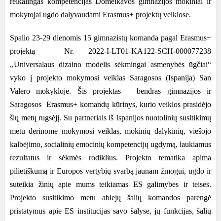
reikalingas kompetencijas Domeikavos gimnazijos mokiniai ir
mokytojai ugdo dalyvaudami Erasmus+ projektų veiklose.
Spalio 23-29 dienomis 15 gimnazistų komanda pagal Erasmus+
projektą Nr. 2022-I-LT01-KA122-SCH-000077238
,,Universalaus dizaino modelis sėkmingai asmenybės ūgčiai“
vyko į projekto mokymosi veiklas Saragosos (Ispanija) San
Valero mokykloje. Šis projektas – bendras gimnazijos ir
Saragosos Erasmus+ komandų kūrinys, kurio veiklos prasidėjo
šių metų rugsėjį. Su partneriais iš Ispanijos nuotolinių susitikimų
metu derinome mokymosi veiklas, mokinių dalykinių, viešojo
kalbėjimo, socialinių emocinių kompetencijų ugdymą, laukiamus
rezultatus ir sėkmės rodiklius. Projekto tematika apima
pilietiškumą ir Europos vertybių svarbą jaunam žmogui, ugdo ir
suteikia žinių apie mums teikiamas ES galimybes ir teises.
Projekto susitikimo metu abiejų šalių komandos parengė
pristatymus apie ES institucijas savo šalyse, jų funkcijas, šalių