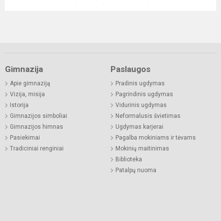
Gimnazija
Paslaugos
Apie gimnaziją
Pradinis ugdymas
Vizija, misija
Pagrindinis ugdymas
Istorija
Vidurinis ugdymas
Gimnazijos simboliai
Neformalusis švietimas
Gimnazijos himnas
Ugdymas karjerai
Pasiekimai
Pagalba mokiniams ir tėvams
Tradiciniai renginiai
Mokinių maitinimas
Biblioteka
Patalpų nuoma