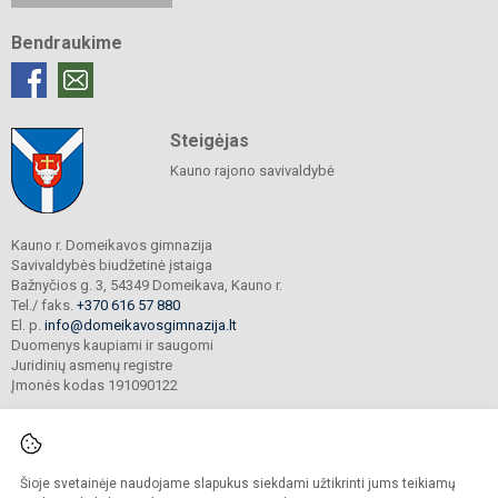
Bendraukime
Steigėjas
Kauno rajono savivaldybė
Kauno r. Domeikavos gimnazija
Savivaldybės biudžetinė įstaiga
Bažnyčios g. 3, 54349 Domeikava, Kauno r.
Tel./ faks.
+370 616 57 880
El. p.
info@domeikavosgimnazija.lt
Duomenys kaupiami ir saugomi
Juridinių asmenų registre
Įmonės kodas 191090122
Šioje svetainėje naudojame slapukus siekdami užtikrinti jums teikiamų
© 2021. Kauno r. Domeikavos gimnazija. Visos teisės saugomos.