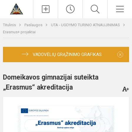
Paieška
Men
Titulinis
Paslaugos
UTA - UGDYMO TURINIO ATNAUJINIMAS
Erasmus+ projektai
×
VADOVĖLIŲ GRĄŽINIMO GRAFIKAS
Domeikavos gimnazijai suteikta
„Erasmus“ akreditacija