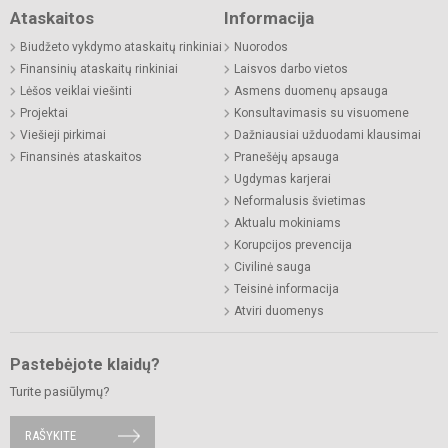
Ataskaitos
Informacija
Biudžeto vykdymo ataskaitų rinkiniai
Nuorodos
Finansinių ataskaitų rinkiniai
Laisvos darbo vietos
Lėšos veiklai viešinti
Asmens duomenų apsauga
Projektai
Konsultavimasis su visuomene
Viešieji pirkimai
Dažniausiai užduodami klausimai
Finansinės ataskaitos
Pranešėjų apsauga
Ugdymas karjerai
Neformalusis švietimas
Aktualu mokiniams
Korupcijos prevencija
Civilinė sauga
Teisinė informacija
Atviri duomenys
Pastebėjote klaidų?
Turite pasiūlymų?
RAŠYKITE