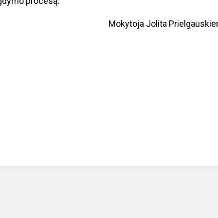
ugdymo procesą.
Mokytoja Jolita Prielgauskie