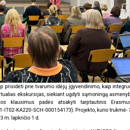
 prisidėti prie tvarumo idėjų įgyvendinimo, kaip integru
virtualias ekskursijas, siekiant ugdyti sąmoningą asmeny
uos klausimus padės atsakyti tarptautinis Erasmu
-IT02-KA220-SCH-000154173). Projekto, kurio trukmė- 
 m. lapkričio 1 d.