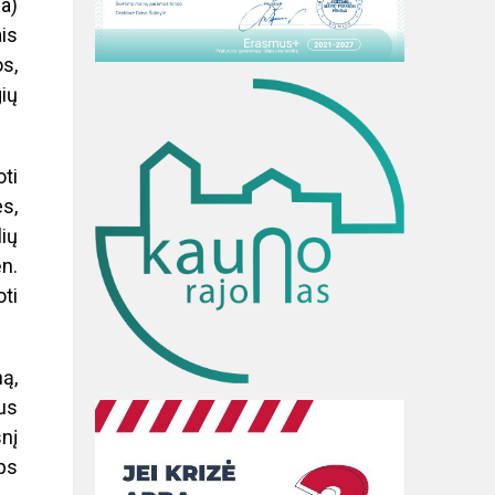
ja)
is
os,
ių
oti
s,
ių
ėn.
ti
ną,
us
nį
ėps