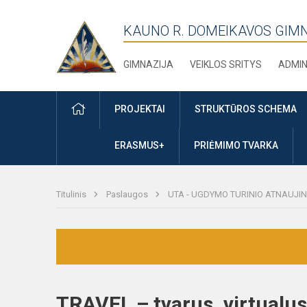
KAUNO R. DOMEIKAVOS GIM
GIMNAZIJA
VEIKLOS SRITYS
ADMIN
PRADŽIA
PROJEKTAI
STRUKTŪROS SCHEMA
ERASMUS+
PRIĖMIMO TVARKA
Titulinis
Paslaugos
UTA - UGDYMO TURINIO ATNAUJI
TRAVEL – tvarus, virtualus