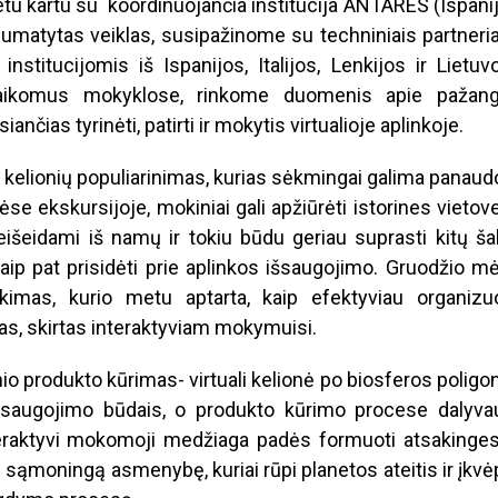
metu kartu su koordinuojančia institucija ANTARES (Ispani
numatytas veiklas, susipažinome su techniniais partneria
nstitucijomis iš Ispanijos, Italijos, Lenkijos ir Lietuv
taikomus mokyklose, rinkome duomenis apie pažang
nčias tyrinėti, patirti ir mokytis virtualioje aplinkoje.
ų kelionių populiarinimas, kurias sėkmingai galima panaud
 ekskursijoje, mokiniai gali apžiūrėti istorines vietove
šeidami iš namų ir tokiu būdu geriau suprasti kitų šal
, taip pat prisidėti prie aplinkos išsaugojimo. Gruodžio m
kimas, kurio metu aptarta, kaip efektyviau organizuo
kas, skirtas interaktyviam mokymuisi.
io produkto kūrimas- virtuali kelionė po biosferos poligo
os saugojimo būdais, o produkto kūrimo procese dalyva
nteraktyvi mokomoji medžiaga padės formuoti atsakinges
ti sąmoningą asmenybę, kuriai rūpi planetos ateitis ir įkv