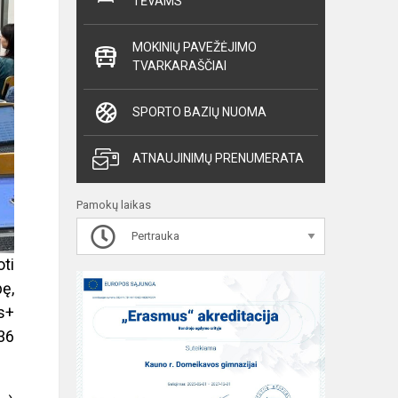
TĖVAMS
MOKINIŲ PAVEŽĖJIMO
TVARKARAŠČIAI
SPORTO BAZIŲ NUOMA
ATNAUJINIMŲ PRENUMERATA
Pamokų laikas
Pertrauka
oti
bę,
s+
36