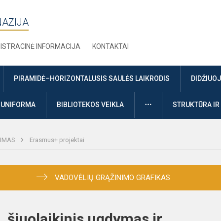
NAZIJA
ISTRACINĖ INFORMACIJA
KONTAKTAI
PIRAMIDĖ–HORIZONTALUSIS SAULĖS LAIKRODIS
DIDŽIUO
DAUGIAU
UNIFORMA
BIBLIOTEKOS VEIKLA
STRUKTŪRA IR
NIMAS
Erasmus+ projektai
VADOVĖLIŲ GRĄŽINIMO GRAFIKAS
, šiuolaikinis ugdymas ir