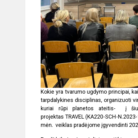
Kokie yra tvarumo ugdymo principai, kaip
tarpdalykines disciplinas, organizuoti 
kuriai rūpi planetos ateitis- į ši
projektas
TRAVEL
(KA220-SCH-N.2023-1
mėn. veiklas pradėjome įgyvendinti 2023