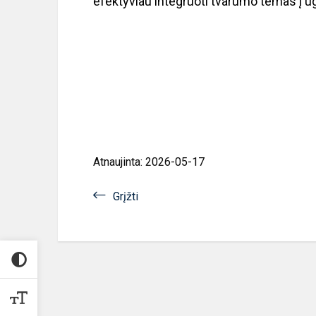
efektyviau integruoti tvarumo temas į 
Atnaujinta: 2026-05-17
Grįžti