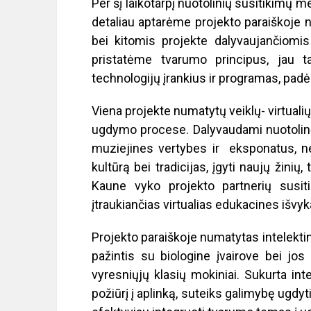
Per šį laikotarpį nuotolinių susitikimų 
detaliau aptarėme projekto paraiškoje 
bei kitomis projekte dalyvaujančiomis i
pristatėme tvarumo principus, jau 
technologijų įrankius ir programas, padėsia
Viena projekte numatytų veiklų- virtuali
ugdymo procese. Dalyvaudami nuotolinėse
muziejines vertybes ir eksponatus, nei
kultūrą bei tradicijas, įgyti naujų žinių
Kaune vyko projekto partnerių susiti
įtraukiančias virtualias edukacines išvy
Projekto paraiškoje numatytas intelektin
pažintis su biologine įvairove bei j
vyresniųjų klasių mokiniai. Sukurta i
požiūrį į aplinką, suteiks galimybę ugdy