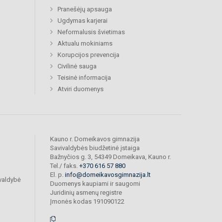
Pranešėjų apsauga
Ugdymas karjerai
Neformalusis švietimas
Aktualu mokiniams
Korupcijos prevencija
Civilinė sauga
Teisinė informacija
Atviri duomenys
Kauno r. Domeikavos gimnazija
Savivaldybės biudžetinė įstaiga
Bažnyčios g. 3, 54349 Domeikava, Kauno r.
Tel./ faks.
+370 616 57 880
El. p.
info@domeikavosgimnazija.lt
valdybė
Duomenys kaupiami ir saugomi
Juridinių asmenų registre
Įmonės kodas 191090122