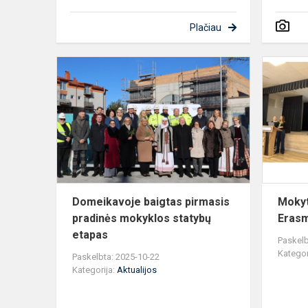
Plačiau
Domeikavoj
baigtas
pirmasis
pradinės
mokyklos
statybų
etap...
Domeikavoje baigtas pirmasis
Mokyt
pradinės mokyklos statybų
Erasm
etapas
Paskelb
Kategor
Paskelbta: 2025-10-22
Kategorija:
Aktualijos