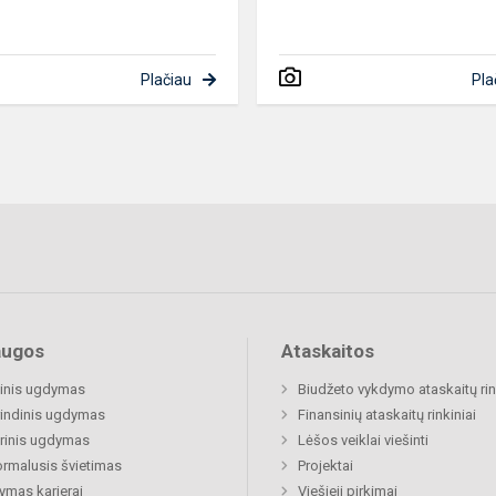
Plačiau
Pla
augos
Ataskaitos
inis ugdymas
Biudžeto vykdymo ataskaitų rin
indinis ugdymas
Finansinių ataskaitų rinkiniai
rinis ugdymas
Lėšos veiklai viešinti
rmalusis švietimas
Projektai
mas karjerai
Viešieji pirkimai