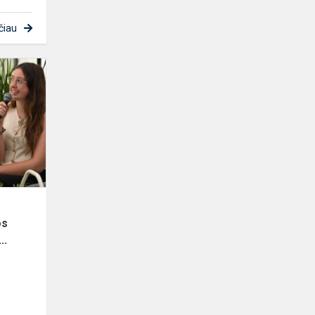
čiau
Domeikavos
gimnazijos
mokiniai
dalyvavo
Lietuvos
diskusijų...
os
..