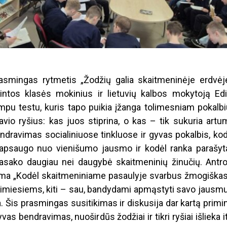
asmingas rytmetis „Žodžių galia skaitmeninėje erdvėje
tos klasės mokinius ir lietuvių kalbos mokytoją Edi
mpu testu, kuris tapo puikia įžanga tolimesniam pokalbiu
avio ryšius: kas juos stiprina, o kas – tik sukuria artu
endravimas socialiniuose tinkluose ir gyvas pokalbis, ko
a apsaugo nuo vienišumo jausmo ir kodėl ranka parašyt
pasako daugiau nei daugybė skaitmeninių žinučių. Antro
tema „Kodėl skaitmeniniame pasaulyje svarbus žmogiškas
rtimiesiems, kiti – sau, bandydami apmąstyti savo jausmu
a. Šis prasmingas susitikimas ir diskusija dar kartą primi
s bendravimas, nuoširdūs žodžiai ir tikri ryšiai išlieka i