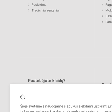
Pasiekimai
Paga
Tradiciniai renginiai
Moki
Bibl
Pat
Pastebėjote klaidų?
Bend
Turite pasiūlymų?
RAŠYKITE
Šioje svetainėje naudojame slapukus siekdami užtikrinti j
teikiamų paslaugų kokybę, analizuoti svetainės naudojimą 