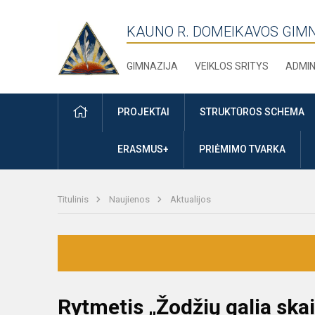
KAUNO R. DOMEIKAVOS GIM
GIMNAZIJA
VEIKLOS SRITYS
ADMIN
PRADŽIA
PROJEKTAI
STRUKTŪROS SCHEMA
ERASMUS+
PRIĖMIMO TVARKA
Titulinis
Naujienos
Aktualijos
Rytmetis „Žodžių galia ska