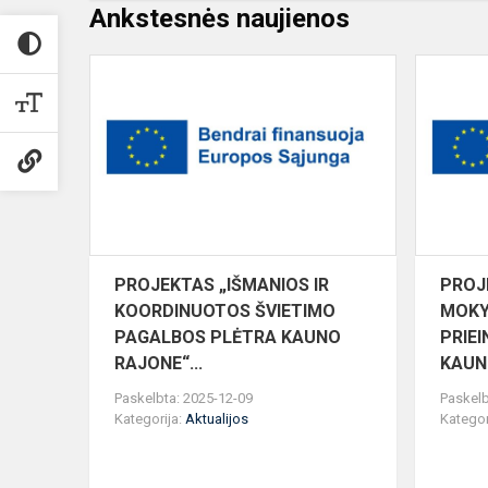
Ankstesnės naujienos
PROJEKTA
„IŠMANIOS
IR
KOORDINU
ŠVIETIMO
PAGALBOS
PLĖTR...
PROJEKTAS „IŠMANIOS IR
PROJ
KOORDINUOTOS ŠVIETIMO
MOKY
PAGALBOS PLĖTRA KAUNO
PRIE
RAJONE“...
KAUNO
Paskelbta: 2025-12-09
Paskelb
Kategorija:
Aktualijos
Kategor