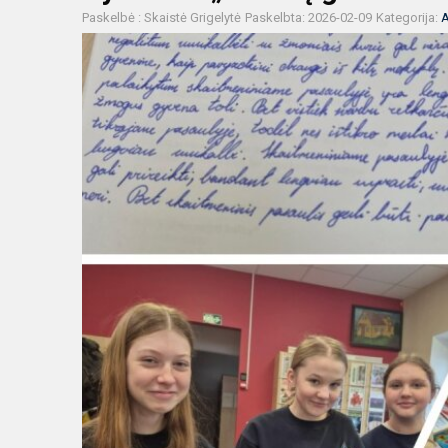
Paskelbė : Skaistė Grigelytė
Paskelbta: 2026-02-09
Kategorija:
A