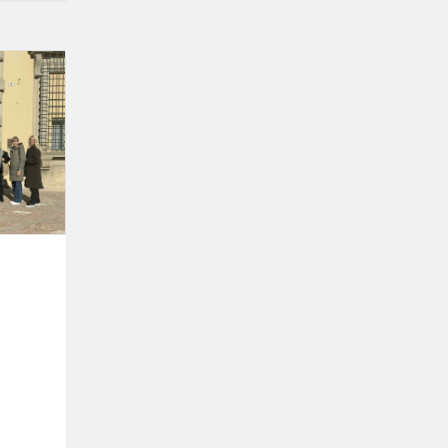
Erasmus+
naujienos