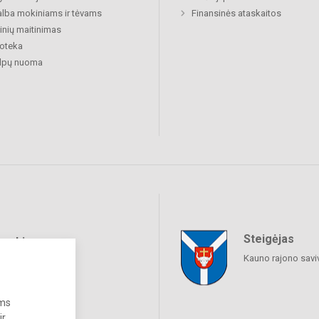
lba mokiniams ir tėvams
Finansinės ataskaitos
nių maitinimas
ioteka
alpų nuoma
Steigėjas
raukime
Kauno rajono savi
ums
ir