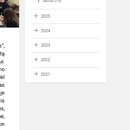
SAUSIS (15)
2025
2024
“,
2023
tą
2022
i.
mo
2021
dėl
as
je
is
s,
nė,
tin