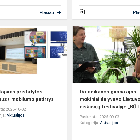
Plačiau
Pla
e
Mokytojams
pristatytos
Erasmus+
mobilumo
patirtys
ojams pristatytos
Domeikavos gimnazijos
us+ mobilumo patirtys
mokiniai dalyvavo Lietuv
diskusijų festivalyje „BŪT.
ta: 2025-10-02
ija:
Aktualijos
Paskelbta: 2025-09-03
Kategorija:
Aktualijos