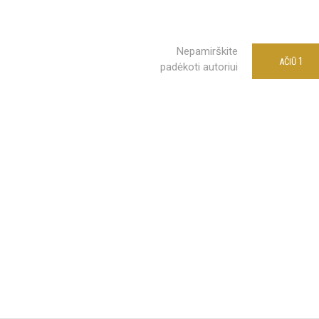
Nepamirškite
1
AČIŪ
padėkoti autoriui