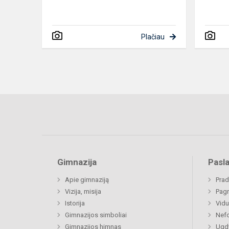
Plačiau
Gimnazija
Pasl
Apie gimnaziją
Prad
Vizija, misija
Pagr
Istorija
Vidu
Gimnazijos simboliai
Nefo
Gimnazijos himnas
Ugdy