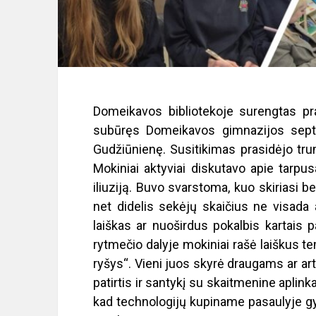
Domeikavos bibliotekoje surengtas pr
subūręs Domeikavos gimnazijos septin
Gudžiūnienę. Susitikimas prasidėjo tru
Mokiniai aktyviai diskutavo apie tarpus
iliuziją. Buvo svarstoma, kuo skiriasi b
net didelis sekėjų skaičius ne visad
laiškas ar nuoširdus pokalbis kartais 
rytmečio dalyje mokiniai rašė laiškus 
ryšys“. Vieni juos skyrė draugams ar a
patirtis ir santykį su skaitmenine aplink
kad technologijų kupiname pasaulyje gyva