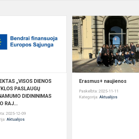
S
PROJEKTAS
„VISOS
DIENOS
OTOS
MOKYKLOS
PASLAUGŲ
PRIEINAMUMO
DIDIN...
EKTAS „VISOS DIENOS
Erasmus+ naujienos
KLOS PASLAUGŲ
Paskelbta: 2025-11-11
INAMUMO DIDININIMAS
Kategorija:
Aktualijos
 RAJ...
ta: 2025-12-09
ija:
Aktualijos