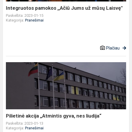
Integruotos pamokos ,,Ačiū Jums už mūsų Laisvę"
Paskelbta: 2023-01-15
Kategorija:
Pranešimai
Plačiau
Pilietinė
akcija
„Atmintis
gyva,
nes
liudija“
Pilietinė akcija „Atmintis gyva, nes liudija“
Paskelbta: 2023-01-13
Kategorija:
Pranešimai