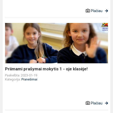
Plačiau
Priimami
prašymai
mokytis
1
-
oje
klasėje!
Priimami prašymai mokytis 1 - oje klasėje!
Paskelbta: 2023-01-19
Kategorija:
Pranešimai
Plačiau