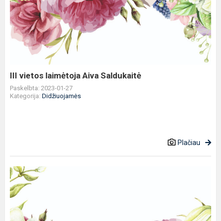
vietos
laimėtoja
Aiva
Saldukaitė
III vietos laimėtoja Aiva Saldukaitė
Paskelbta: 2023-01-27
Kategorija:
Didžiuojamės
Plačiau
II
vietos
laimėtoja
Livija
Zamuškaitė