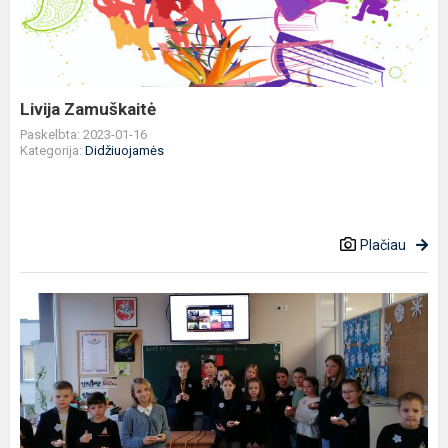
Livija Zamuškaitė
Paskelbta: 2023-01-16
Kategorija:
Didžiuojamės
Plačiau
Integruotos
pamokos
,,Ačiū
Jums
už
mūsų
Laisvę"