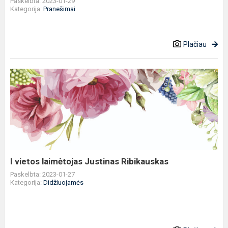
Paskelbta: 2023-01-29
Kategorija:
Pranešimai
Plačiau
I
vietos
laimėtojas
Justinas
Ribikauskas
I vietos laimėtojas Justinas Ribikauskas
Paskelbta: 2023-01-27
Kategorija:
Didžiuojamės