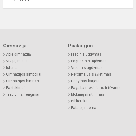
Gimnazija
Paslaugos
Apie gimnaziją
Pradinis ugdymas
Vizija, misija
Pagrindinis ugdymas
Istorija
Vidurinis ugdymas
Gimnazijos simboliai
Neformalusis švietimas
Gimnazijos himnas
Ugdymas karjerai
Pasiekimai
Pagalba mokiniams ir tėvams
Tradiciniai renginiai
Mokinių maitinimas
Biblioteka
Patalpų nuoma