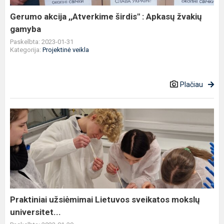
žvakių
gamyba
Gerumo akcija ,,Atverkime širdis" : Apkasų žvakių
gamyba
Paskelbta: 2023-01-31
Kategorija:
Projektinė veikla
Plačiau
Praktiniai
užsiėmimai
Lietuvos
sveikatos
mokslų
universitet...
Praktiniai užsiėmimai Lietuvos sveikatos mokslų
universitet...