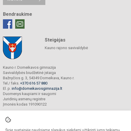
Bendraukime
Steigėjas
Kauno rajono savivaldybė
Kauno r. Domeikavos gimnazija
Savivaldybės biudžetinė įstaiga
Bažnyčios g. 3, 54349 Domeikava, Kauno r.
Tel./ faks.
+370 616 57 880
El. p.
info@domeikavosgimnazija.lt
Duomenys kaupiami ir saugomi
Juridinių asmenų registre
Įmonės kodas 191090122
Šioje svetainėje naudojame slapukus siekdami užtikrinti jums teikiamų
© 2021. Kauno r. Domeikavos gimnazija. Visos teisės saugomos.