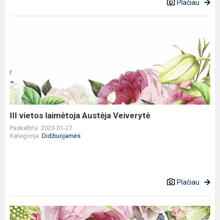
Plačiau
III
vietos
laimėtoja
Austėja
Veiverytė
III vietos laimėtoja Austėja Veiverytė
Paskelbta: 2023-01-27
Kategorija:
Didžiuojamės
Plačiau
III