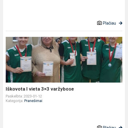
Plačiau
Iškovota
I
vieta
3×3
varžybose
Iškovota I vieta 3×3 varžybose
Paskelbta: 2023-01-12
Kategorija:
Pranešimai
Plačiau