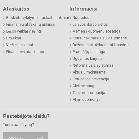
Ataskaitos
Informacija
Biudžeto vykdymo ataskaitų rinkiniai
Nuorodos
Finansinių ataskaitų rinkiniai
Laisvos darbo vietos
Lėšos veiklai viešinti
Asmens duomenų apsauga
Projektai
Konsultavimasis su visuomene
Viešieji pirkimai
Dažniausiai užduodami klausimai
Finansinės ataskaitos
Pranešėjų apsauga
Ugdymas karjerai
Neformalusis švietimas
Aktualu mokiniams
Korupcijos prevencija
Civilinė sauga
Teisinė informacija
Atviri duomenys
Pastebėjote klaidų?
Turite pasiūlymų?
RAŠYKITE