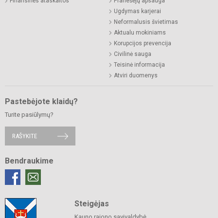
Finansinės ataskaitos
Pranešėjų apsauga
Ugdymas karjerai
Neformalusis švietimas
Aktualu mokiniams
Korupcijos prevencija
Civilinė sauga
Teisinė informacija
Atviri duomenys
Pastebėjote klaidų?
Turite pasiūlymų?
RAŠYKITE
Bendraukime
Steigėjas
Kauno rajono savivaldybė