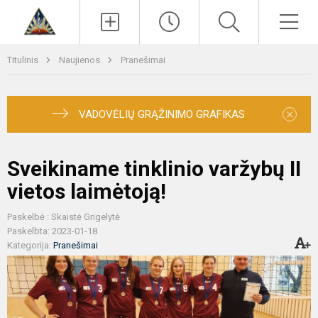
Paieška
Men
Titulinis
Naujienos
Pranešimai
×
VADOVĖLIŲ GRĄŽINIMO GRAFIKAS
Sveikiname tinklinio varžybų II
vietos laimėtoją!
Paskelbė : Skaistė Grigelytė
Paskelbta: 2023-01-18
Kategorija:
Pranešimai