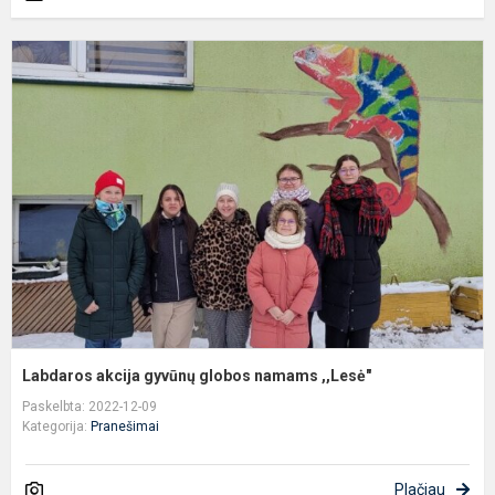
L
a
g
g
n
,
Labdaros akcija gyvūnų globos namams ,,Lesė"
Paskelbta: 2022-12-09
Kategorija:
Pranešimai
Plačiau