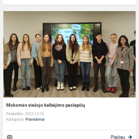
M
v
k
p
Mokomės viešojo kalbėjimo paslapčių
Paskelbta: 2022-12-15
Kategorija:
Pranešimai
Plačiau