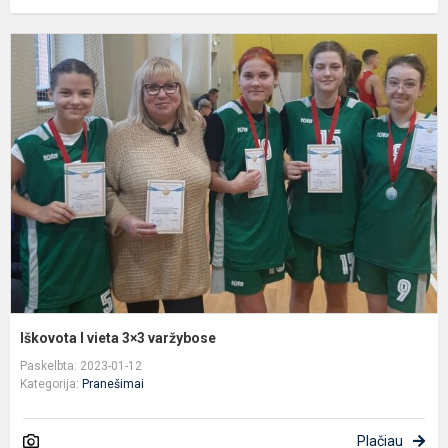
I
I
v
3
v
Iškovota I vieta 3×3 varžybose
Paskelbta: 2023-01-12
Kategorija:
Pranešimai
Plačiau