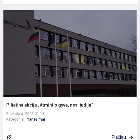
P
a
„
g
n
li
Pilietinė akcija „Atmintis gyva, nes liudija“
Paskelbta: 2023-01-13
Kategorija:
Pranešimai
Plačiau