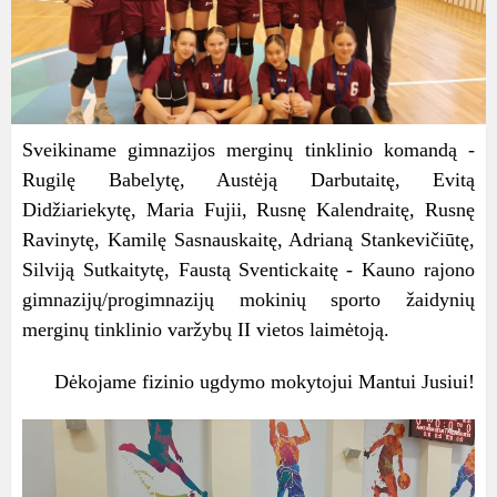
Sveikiname gimnazijos merginų tinklinio komandą -
Rugilę Babelytę, Austėją Darbutaitę, Evitą
Didžiariekytę, Maria Fujii, Rusnę Kalendraitę, Rusnę
Ravinytę, Kamilę Sasnauskaitę, Adrianą Stankevičiūtę,
Silviją Sutkaitytę, Faustą Sventickaitę - Kauno rajono
gimnazijų/progimnazijų mokinių sporto žaidynių
merginų tinklinio varžybų II vietos laimėtoją.
Dėkojame fizinio ugdymo mokytojui Mantui Jusiui!