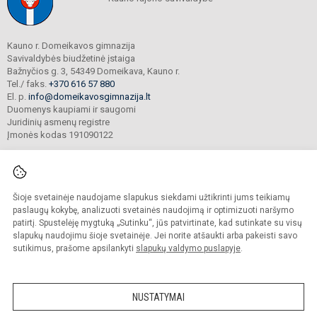
Kauno r. Domeikavos gimnazija
Savivaldybės biudžetinė įstaiga
Bažnyčios g. 3, 54349 Domeikava, Kauno r.
Tel./ faks.
+370 616 57 880
El. p.
info@domeikavosgimnazija.lt
Duomenys kaupiami ir saugomi
Juridinių asmenų registre
Įmonės kodas 191090122
Šioje svetainėje naudojame slapukus siekdami užtikrinti jums teikiamų
© 2021. Kauno r. Domeikavos gimnazija. Visos teisės saugomos.
Kopijuoti turinį be raštiško gimnazijos sutikimo griežtai draudžiama.
paslaugų kokybę, analizuoti svetainės naudojimą ir optimizuoti naršymo
patirtį. Spustelėję mygtuką „Sutinku“, jūs patvirtinate, kad sutinkate su visų
Prieinamumo paraiška
Slapukų valdymas
slapukų naudojimu šioje svetainėje. Jei norite atšaukti arba pakeisti savo
sutikimus, prašome apsilankyti
slapukų valdymo puslapyje
.
Sumanus būdas atnaujinti
mokyklos interneto
svetainę
NUSTATYMAI