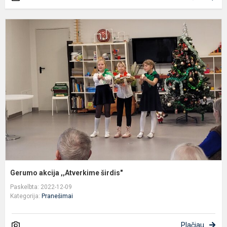
G
a
,
š
Gerumo akcija ,,Atverkime širdis"
Paskelbta: 2022-12-09
Kategorija:
Pranešimai
Plačiau