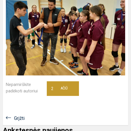
Nepamirškite
2
AČIŪ
padėkoti autoriui
Grįžti
Ankstesnės naujienos