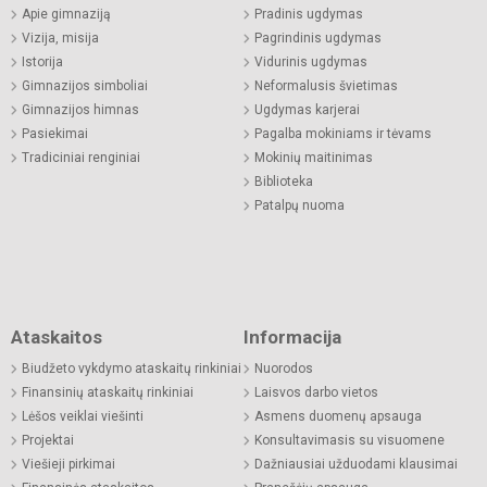
Apie gimnaziją
Pradinis ugdymas
Vizija, misija
Pagrindinis ugdymas
Istorija
Vidurinis ugdymas
Gimnazijos simboliai
Neformalusis švietimas
Gimnazijos himnas
Ugdymas karjerai
Pasiekimai
Pagalba mokiniams ir tėvams
Tradiciniai renginiai
Mokinių maitinimas
Biblioteka
Patalpų nuoma
Ataskaitos
Informacija
Biudžeto vykdymo ataskaitų rinkiniai
Nuorodos
Finansinių ataskaitų rinkiniai
Laisvos darbo vietos
Lėšos veiklai viešinti
Asmens duomenų apsauga
Projektai
Konsultavimasis su visuomene
Viešieji pirkimai
Dažniausiai užduodami klausimai