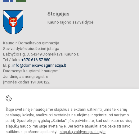
Steigėjas
Kauno rajono savivaldybė
Kauno r. Domeikavos gimnazija
Savivaldybės biudžetinė įstaiga
Bažnyčios g. 3, 54349 Domeikava, Kauno r.
Tel./ faks.
+370 616 57 880
El. p.
info@domeikavosgimnazija.lt
Duomenys kaupiami ir saugomi
Juridinių asmenų registre
Įmonės kodas 191090122
Šioje svetainėje naudojame slapukus siekdami užtikrinti jums teikiamų
© 2021. Kauno r. Domeikavos gimnazija. Visos teisės saugomos.
Kopijuoti turinį be raštiško gimnazijos sutikimo griežtai draudžiama.
paslaugų kokybę, analizuoti svetainės naudojimą ir optimizuoti naršymo
patirtį. Spustelėję mygtuką „Sutinku“, jūs patvirtinate, kad sutinkate su visų
Prieinamumo paraiška
Slapukų valdymas
slapukų naudojimu šioje svetainėje. Jei norite atšaukti arba pakeisti savo
sutikimus, prašome apsilankyti
slapukų valdymo puslapyje
.
Sumanus būdas atnaujinti
mokyklos interneto