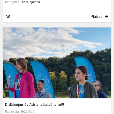
Kategorija:
Didžiuojamės
Plačiau
D
A
L
Didžiuojamės Adriana Latvėnaite!!!
Paskelbta: 2022-03-21