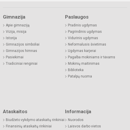
Gimnazija
Paslaugos
Apie gimnaziją
Pradinis ugdymas
Vizija, misija
Pagrindinis ugdymas
Istorija
Vidurinis ugdymas
Gimnazijos simboliai
Neformalusis švietimas
Gimnazijos himnas
Ugdymas karjerai
Pasiekimai
Pagalba mokiniams ir tėvams
Tradiciniai renginiai
Mokinių maitinimas
Biblioteka
Patalpų nuoma
Ataskaitos
Informacija
Biudžeto vykdymo ataskaitų rinkiniai
Nuorodos
Finansinių ataskaitų rinkiniai
Laisvos darbo vietos