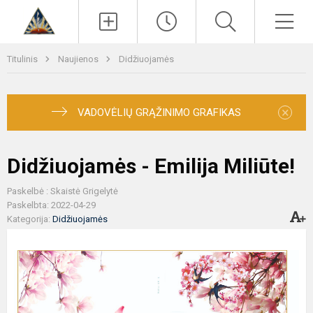
Paieška
Men
Titulinis
Naujienos
Didžiuojamės
×
VADOVĖLIŲ GRĄŽINIMO GRAFIKAS
Didžiuojamės - Emilija Miliūte!
Paskelbė : Skaistė Grigelytė
Paskelbta: 2022-04-29
Kategorija:
Didžiuojamės