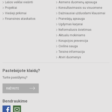
Lėšos veiklai viešinti
Asmens duomenų apsauga
Projektai
Konsultavimasis su visuomene
Viešieji pirkimai
Dažniausiai užduodami klausimai
Finansinės ataskaitos
Pranešėjų apsauga
Ugdymas karjerai
Neformalusis švietimas
Aktualu mokiniams
Korupcijos prevencija
Civilinė sauga
Teisinė informacija
Atviri duomenys
Pastebėjote klaidų?
Turite pasiūlymų?
RAŠYKITE
Bendraukime