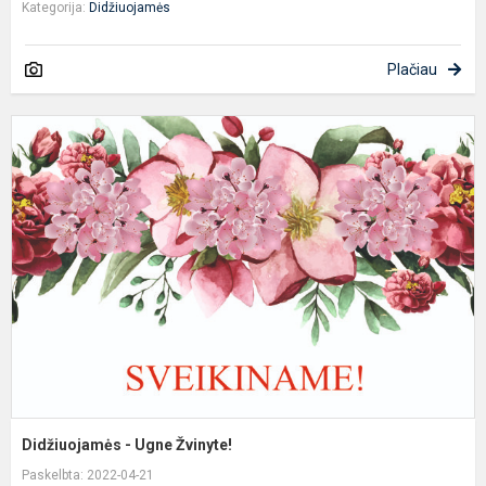
Kategorija:
Didžiuojamės
Plačiau
D
-
U
Ž
Didžiuojamės - Ugne Žvinyte!
Paskelbta: 2022-04-21