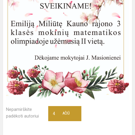
Nepamirškite
4
AČIŪ
padėkoti autoriui