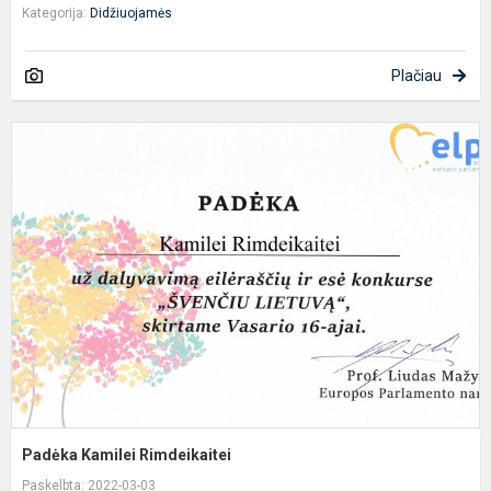
Kategorija:
Didžiuojamės
Plačiau
P
K
R
Padėka Kamilei Rimdeikaitei
Paskelbta: 2022-03-03