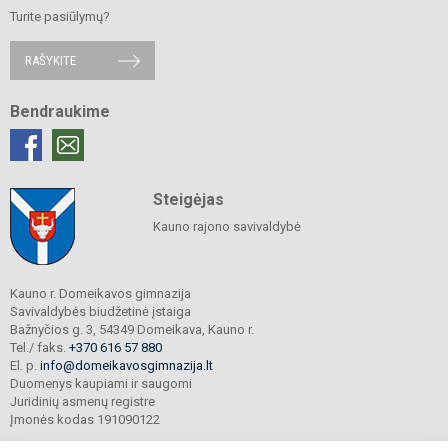
Turite pasiūlymų?
RAŠYKITE
Bendraukime
Steigėjas
Kauno rajono savivaldybė
Kauno r. Domeikavos gimnazija
Savivaldybės biudžetinė įstaiga
Bažnyčios g. 3, 54349 Domeikava, Kauno r.
Tel./ faks.
+370 616 57 880
El. p.
info@domeikavosgimnazija.lt
Duomenys kaupiami ir saugomi
Juridinių asmenų registre
Įmonės kodas 191090122