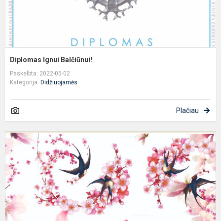
Diplomas Ignui Balčiūnui!
Paskelbta: 2022-05-02
Kategorija:
Didžiuojamės
Plačiau
S
-
U
Ž