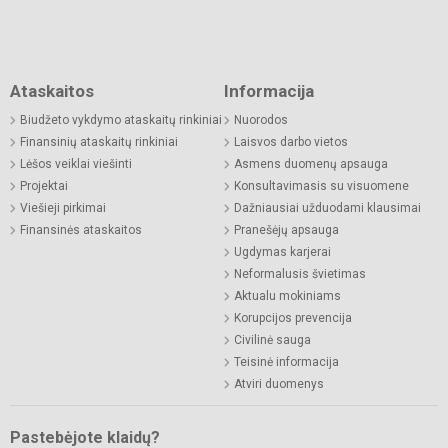
Ataskaitos
Informacija
Biudžeto vykdymo ataskaitų rinkiniai
Nuorodos
Finansinių ataskaitų rinkiniai
Laisvos darbo vietos
Lėšos veiklai viešinti
Asmens duomenų apsauga
Projektai
Konsultavimasis su visuomene
Viešieji pirkimai
Dažniausiai užduodami klausimai
Finansinės ataskaitos
Pranešėjų apsauga
Ugdymas karjerai
Neformalusis švietimas
Aktualu mokiniams
Korupcijos prevencija
Civilinė sauga
Teisinė informacija
Atviri duomenys
Pastebėjote klaidų?