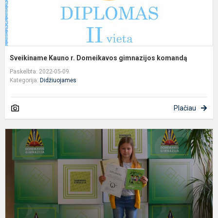
Sveikiname Kauno r. Domeikavos gimnazijos komandą
Paskelbta: 2022-05-09
Kategorija:
Didžiuojamės
Plačiau
D
-
U
G