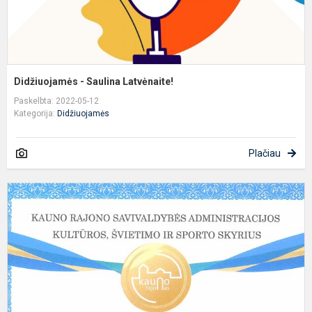
Didžiuojamės - Saulina Latvėnaite!
Paskelbta: 2022-05-12
Kategorija:
Didžiuojamės
Plačiau
S
K
r.
D
g
k