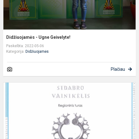
Didžiuojamės - Ugne Geivelyte!
Paskelbta: 2022-05-06
Kategorija:
Didžiuojamės
Plačiau
D
I
B