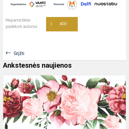
Nepamirškite
1
AČIŪ
padėkoti autoriui
Grįžti
Ankstesnės naujienos
U
Ž