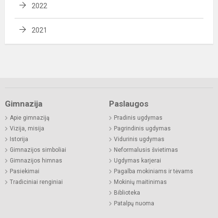
2022
2021
Gimnazija
Paslaugos
Apie gimnaziją
Pradinis ugdymas
Vizija, misija
Pagrindinis ugdymas
Istorija
Vidurinis ugdymas
Gimnazijos simboliai
Neformalusis švietimas
Gimnazijos himnas
Ugdymas karjerai
Pasiekimai
Pagalba mokiniams ir tėvams
Tradiciniai renginiai
Mokinių maitinimas
Biblioteka
Patalpų nuoma