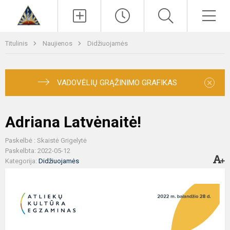
Paieška
Men
Titulinis
Naujienos
Didžiuojamės
×
VADOVĖLIŲ GRĄŽINIMO GRAFIKAS
Adriana Latvėnaitė!
Paskelbė : Skaistė Grigelytė
Paskelbta: 2022-05-12
Kategorija:
Didžiuojamės