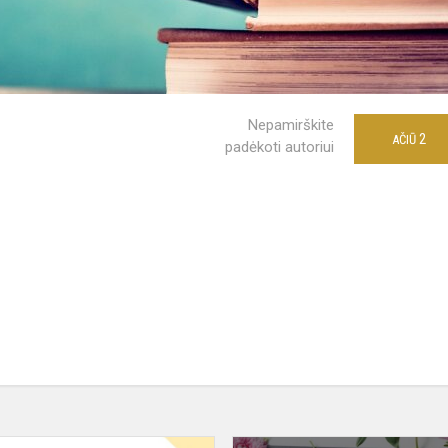
Nepamirškite
2
AČIŪ
padėkoti autoriui
ės
Sveikiname