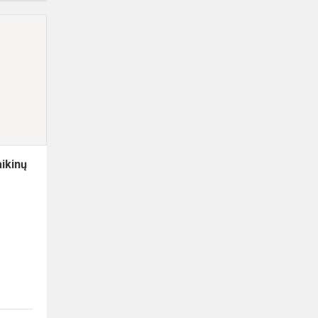
Sveikiname
gimnazijos
vaikinų
krepšinio
komandą
ikinų