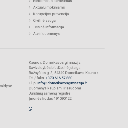
Neformalusis švietimas
Aktualu mokiniams
Korupcijos prevencija
Civilinė sauga
Teisinė informacija
Atviri duomenys
Kauno r. Domeikavos gimnazija
Savivaldybės biudžetinė įstaiga
Bažnyčios g. 3, 54349 Domeikava, Kauno r.
Tel./ faks.
+370 616 57 880
El. p.
info@domeikavosgimnazija.lt
valdybė
Duomenys kaupiami ir saugomi
Juridinių asmenų registre
Įmonės kodas 191090122