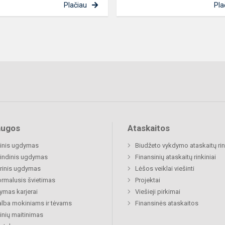
Plačiau
Pla
augos
Ataskaitos
inis ugdymas
Biudžeto vykdymo ataskaitų rin
indinis ugdymas
Finansinių ataskaitų rinkiniai
rinis ugdymas
Lėšos veiklai viešinti
rmalusis švietimas
Projektai
mas karjerai
Viešieji pirkimai
lba mokiniams ir tėvams
Finansinės ataskaitos
nių maitinimas