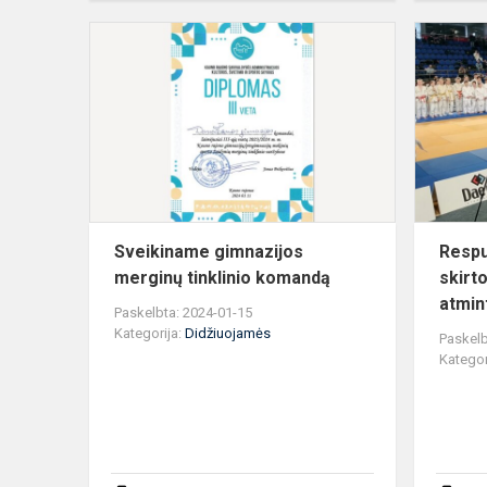
Sveikiname
gimnazijos
merginų
tinklinio
komandą
Sveikiname gimnazijos
Respu
merginų tinklinio komandą
skirt
atmin
Paskelbta: 2024-01-15
Kategorija:
Didžiuojamės
Paskelb
Kategor