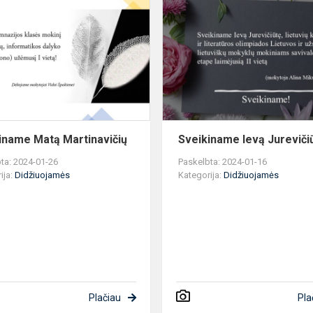
Matą
Martinavičių
!
iname Matą Martinavičių
Sveikiname Ievą Jureviči
ta: 2024-01-26
Paskelbta: 2024-01-16
ija:
Didžiuojamės
Kategorija:
Didžiuojamės
Plačiau
Pla