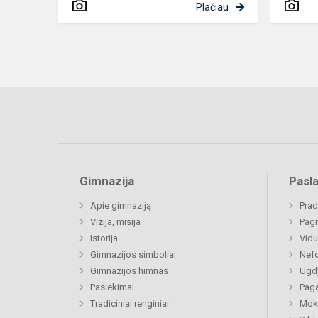
Plačiau
Gimnazija
Pasl
Apie gimnaziją
Prad
Vizija, misija
Pagr
Istorija
Vidu
Gimnazijos simboliai
Nefo
Gimnazijos himnas
Ugdy
Pasiekimai
Paga
Tradiciniai renginiai
Moki