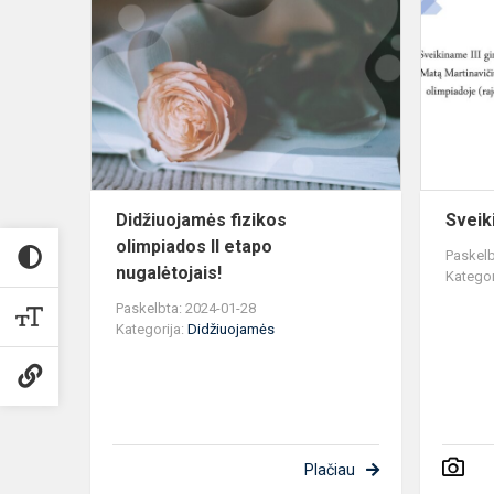
fizikos
olimpiados
II
etapo
nugalėtojais
Didžiuojamės fizikos
Sveik
olimpiados II etapo
Paskelb
nugalėtojais!
Kategor
Paskelbta: 2024-01-28
Kategorija:
Didžiuojamės
Plačiau