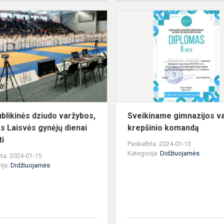
Respublikinės
dziudo
varžybos,
skirtos
Laisvės
gynėjų
diena...
blikinės dziudo varžybos,
Sveikiname gimnazijos va
os Laisvės gynėjų dienai
krepšinio komandą
ti
Paskelbta: 2024-01-13
Kategorija:
Didžiuojamės
ta: 2024-01-15
ija:
Didžiuojamės