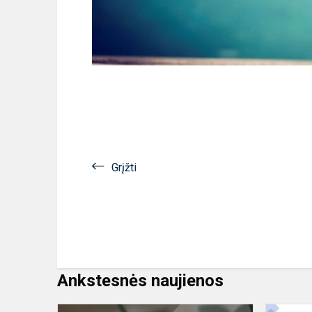
Grįžti
Ankstesnės naujienos
Didžiuojam