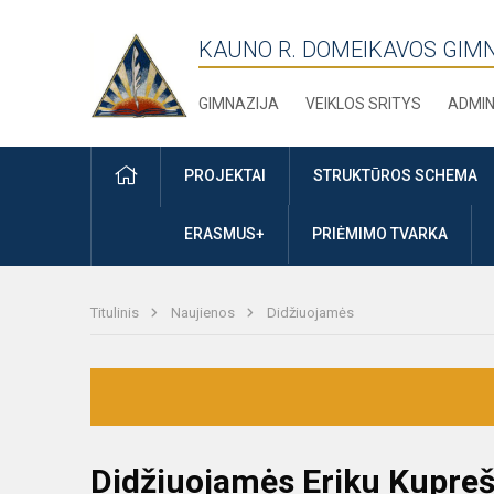
KAUNO R. DOMEIKAVOS GIM
GIMNAZIJA
VEIKLOS SRITYS
ADMIN
PRADŽIA
PROJEKTAI
STRUKTŪROS SCHEMA
ERASMUS+
PRIĖMIMO TVARKA
Titulinis
Naujienos
Didžiuojamės
Didžiuojamės Eriku Kupre