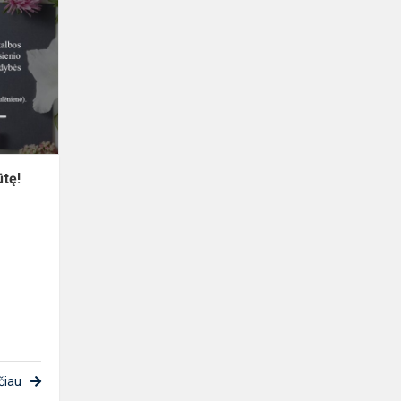
Ievą
Jurevičiūtę!
ūtę!
čiau