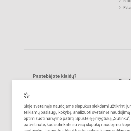
Bibl
Pat
Pastebėjote klaidų?
Bend
Turite pasiūlymų?
RAŠYKITE
Šioje svetainėje naudojame slapukus siekdami užtikrinti j
teikiamų paslaugų kokybę, analizuoti svetainės naudojimą 
optimizuoti naršymo patirtį. Spustelėję mygtuką „Sutinku“,
patvirtinate, kad sutinkate su visų slapukų naudojimu šioje
svetainėje. Jei norite atšaukti arba pakeisti savo sutikimu