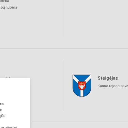
ioteka
alpų nuoma
Steigėjas
raukime
Kauno rajono savi
ums
ir
 jūs
s, prašome