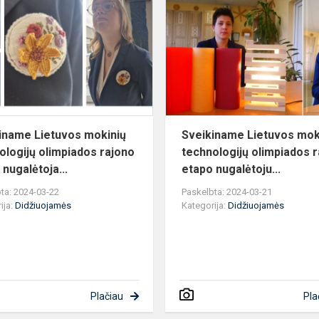
s
Lietuvos
mokinių
technologijų
olimpiados
rajono...
iname Lietuvos mokinių
Sveikiname Lietuvos mok
ologijų olimpiados rajono
technologijų olimpiados 
 nugalėtoja...
etapo nugalėtoju...
ta: 2024-03-22
Paskelbta: 2024-03-21
ija:
Didžiuojamės
Kategorija:
Didžiuojamės
Plačiau
Pla