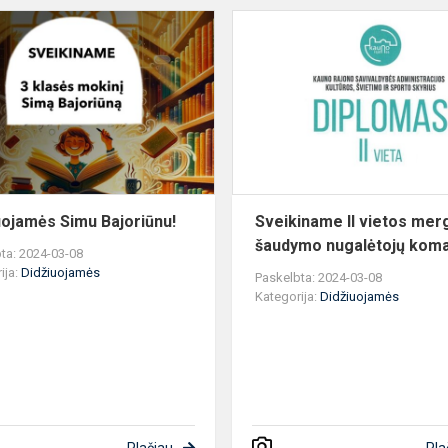
Didžiuojamės
Simu
Bajoriūnu!
“
uojamės Simu Bajoriūnu!
Sveikiname II vietos mer
šaudymo nugalėtojų kom
ta: 2024-03-08
ija:
Didžiuojamės
Paskelbta: 2024-03-08
Kategorija:
Didžiuojamės