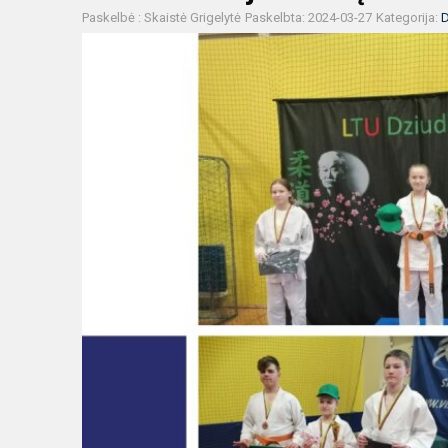
Paskelbė : Skaistė Grigelytė
Paskelbta: 2024-03-27
Kategorija:
D