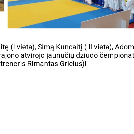
 (I vieta), Simą Kuncaitį ( II vieta), Ado
 rajono atvirojo jaunučių dziudo čempiona
treneris Rimantas Gricius)!