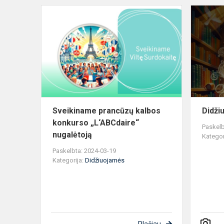
Sveikiname
prancūzų
kalbos
konkurso
„L‘ABCdaire
nugalėtoją
Sveikiname prancūzų kalbos
Didži
konkurso „L‘ABCdaire“
Paskelb
nugalėtoją
Kategor
Paskelbta: 2024-03-19
Kategorija:
Didžiuojamės