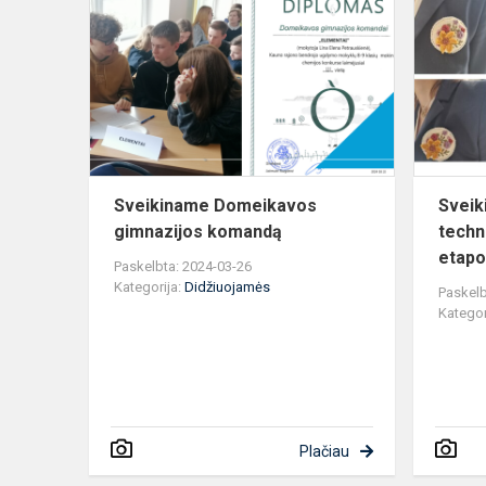
Domeikavo
gimnazijos
komandą
Sveikiname Domeikavos
Sveik
gimnazijos komandą
techn
etapo
Paskelbta: 2024-03-26
Kategorija:
Didžiuojamės
Paskelb
Kategor
Plačiau