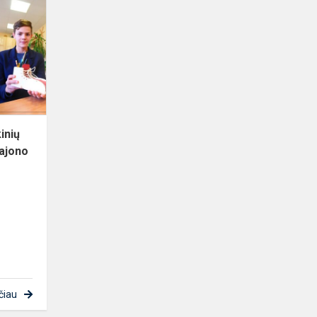
Lietuvos
mokinių
technologijų
olimpiados
rajono...
inių
rajono
čiau