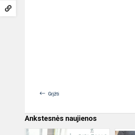
Grįžti
Ankstesnės naujienos
Sveikiname