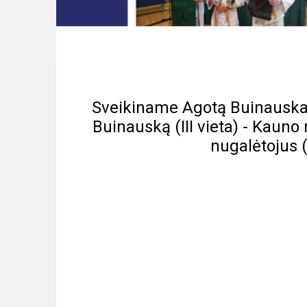
Sveikiname Agotą Buinauskaitę
Buinauską (III vieta) - Kauno
nugalėtojus (