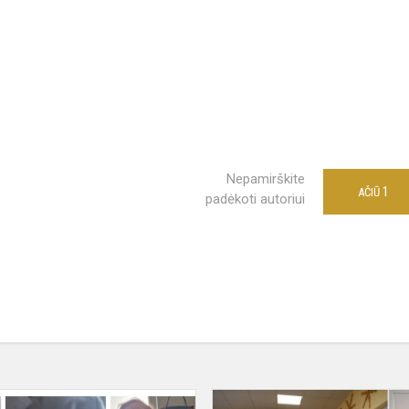
Nepamirškite
1
AČIŪ
padėkoti autoriui
Sveikiname