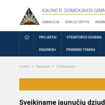
KAUNO R. DOMEIKAVOS GIM
GIMNAZIJA
VEIKLOS SRITYS
ADMIN
PRADŽIA
PROJEKTAI
STRUKTŪROS SCHEMA
ERASMUS+
PRIĖMIMO TVARKA
Titulinis
Naujienos
Didžiuojamės
Sveikiname jaunučių dziu