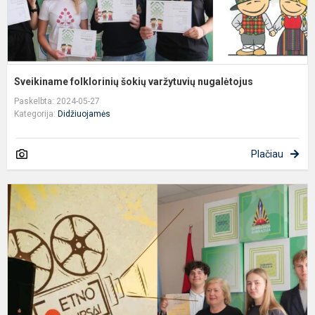
Sveikiname folklorinių šokių varžytuvių nugalėtojus
Paskelbta: 2024-05-27
Kategorija:
Didžiuojamės
Plačiau
M
m
v
„
k