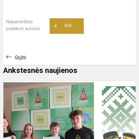
Nepamirškite
4
AČIŪ
padėkoti autoriui
Grįžti
Ankstesnės naujienos
S
f
š
v
n