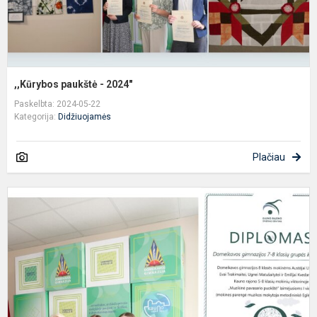
,,Kūrybos paukštė - 2024"
Paskelbta: 2024-05-22
Kategorija:
Didžiuojamės
Plačiau
,
p
p