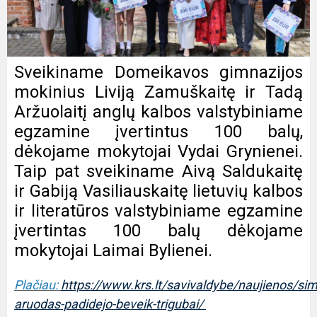
Sveikiname Domeikavos gimnazijos
mokinius Liviją Zamuškaitę ir Tadą
Aržuolaitį anglų kalbos valstybiniame
egzamine įvertintus 100 balų,
dėkojame mokytojai Vydai Grynienei.
Taip pat sveikiname Aivą Saldukaitę
ir Gabiją Vasiliauskaitę lietuvių kalbos
ir literatūros valstybiniame egzamine
įvertintas 100 balų dėkojame
mokytojai Laimai Bylienei.
Plačiau:
https://www.krs.lt/savivaldybe/naujienos/sim
aruodas-padidejo-beveik-trigubai/