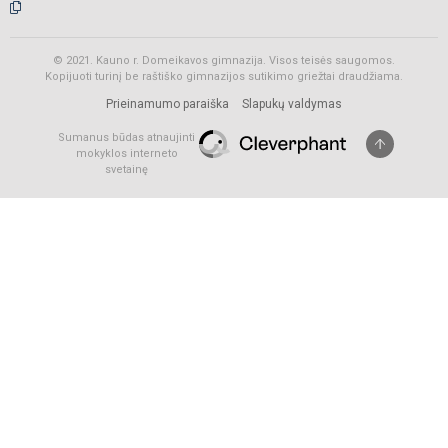
© 2021. Kauno r. Domeikavos gimnazija. Visos teisės saugomos.
Kopijuoti turinį be raštiško gimnazijos sutikimo griežtai draudžiama.
Prieinamumo paraiška
Slapukų valdymas
Sumanus būdas atnaujinti
mokyklos interneto
svetainę