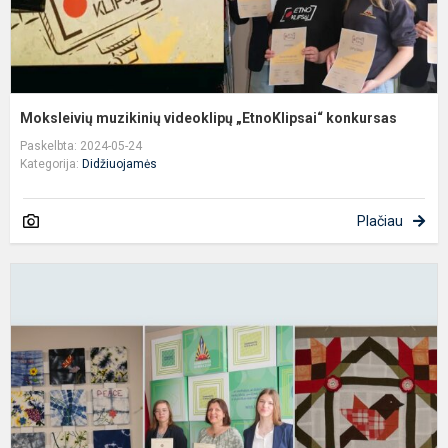
Moksleivių muzikinių videoklipų „EtnoKlipsai“ konkursas
Paskelbta: 2024-05-24
Kategorija:
Didžiuojamės
Plačiau
,
p
-
2