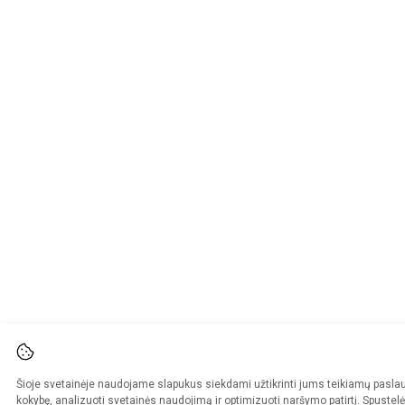
Šioje svetainėje naudojame slapukus siekdami užtikrinti jums teikiamų pasla
kokybę, analizuoti svetainės naudojimą ir optimizuoti naršymo patirtį. Spustelė