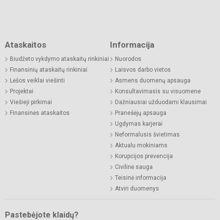
Ataskaitos
Informacija
Biudžeto vykdymo ataskaitų rinkiniai
Nuorodos
Finansinių ataskaitų rinkiniai
Laisvos darbo vietos
Lėšos veiklai viešinti
Asmens duomenų apsauga
Projektai
Konsultavimasis su visuomene
Viešieji pirkimai
Dažniausiai užduodami klausimai
Finansinės ataskaitos
Pranešėjų apsauga
Ugdymas karjerai
Neformalusis švietimas
Aktualu mokiniams
Korupcijos prevencija
Civilinė sauga
Teisinė informacija
Atviri duomenys
Pastebėjote klaidų?