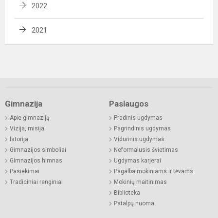
2022
2021
Gimnazija
Paslaugos
Apie gimnaziją
Pradinis ugdymas
Vizija, misija
Pagrindinis ugdymas
Istorija
Vidurinis ugdymas
Gimnazijos simboliai
Neformalusis švietimas
Gimnazijos himnas
Ugdymas karjerai
Pasiekimai
Pagalba mokiniams ir tėvams
Tradiciniai renginiai
Mokinių maitinimas
Biblioteka
Patalpų nuoma