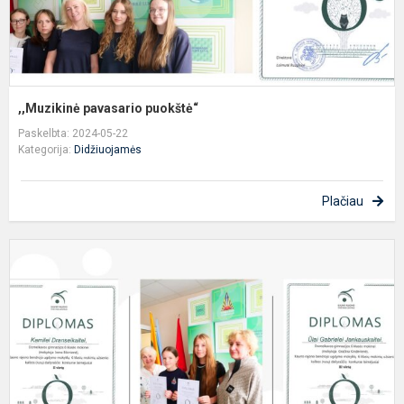
,,Muzikinė pavasario puokštė“
Paskelbta: 2024-05-22
Kategorija:
Didžiuojamės
Plačiau
S
u
k
(
d
n