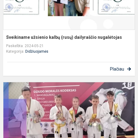
Sveikiname užsienio kalbų (rusų) dailyraščio nugalėtojas
Paskelbta: 2024-05-21
Kategorija:
Didžiuojamės
Plačiau
„
s
t
2