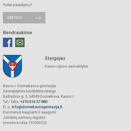
Turite pasiūlymų?
RAŠYKITE
Bendraukime
Steigėjas
Kauno rajono savivaldybė
Kauno r. Domeikavos gimnazija
Savivaldybės biudžetinė įstaiga
Bažnyčios g. 3, 54349 Domeikava, Kauno r.
Tel./ faks.
+370 616 57 880
El. p.
info@domeikavosgimnazija.lt
Duomenys kaupiami ir saugomi
Juridinių asmenų registre
Įmonės kodas 191090122