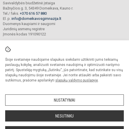
Savivaldybės biudžetinė įstaiga
Bažnyčios g. 3, 54349 Domeikava, Kauno r.
Tel./ faks.
+370 616 57 880
El. p.
info@domeikavosgimnazija.lt
Duomenys kaupiami ir saugomi
Juridinių asmenų registre
Įmonės kodas 191090122
Šioje svetainėje naudojame slapukus siekdami užtikrinti jums teikiamų
© 2021. Kauno r. Domeikavos gimnazija. Visos teisės saugomos.
Kopijuoti turinį be raštiško gimnazijos sutikimo griežtai draudžiama.
paslaugų kokybę, analizuoti svetainės naudojimą ir optimizuoti naršymo
patirtį. Spustelėję mygtuką „Sutinku“, jūs patvirtinate, kad sutinkate su visų
Prieinamumo paraiška
Slapukų valdymas
slapukų naudojimu šioje svetainėje. Jei norite atšaukti arba pakeisti savo
sutikimus, prašome apsilankyti
slapukų valdymo puslapyje
.
Sumanus būdas atnaujinti
mokyklos interneto
svetainę
NUSTATYMAI
NESUTINKU