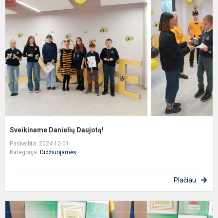
D
Sveikiname Danielių Daujotą!
Paskelbta: 2024-12-01
Kategorija:
Didžiuojamės
Plačiau
K
„