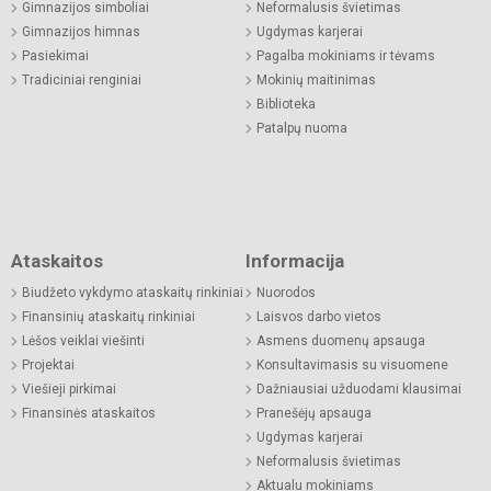
Gimnazijos simboliai
Neformalusis švietimas
Gimnazijos himnas
Ugdymas karjerai
Pasiekimai
Pagalba mokiniams ir tėvams
Tradiciniai renginiai
Mokinių maitinimas
Biblioteka
Patalpų nuoma
Ataskaitos
Informacija
Biudžeto vykdymo ataskaitų rinkiniai
Nuorodos
Finansinių ataskaitų rinkiniai
Laisvos darbo vietos
Lėšos veiklai viešinti
Asmens duomenų apsauga
Projektai
Konsultavimasis su visuomene
Viešieji pirkimai
Dažniausiai užduodami klausimai
Finansinės ataskaitos
Pranešėjų apsauga
Ugdymas karjerai
Neformalusis švietimas
Aktualu mokiniams