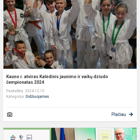
K
j
ir
v
d
č
Kauno r. atviras Kalėdinis jaunimo ir vaikų dziudo
čempionatas 2024
Paskelbta: 2024-12-10
Kategorija:
Didžiuojamės
Plačiau
S
V