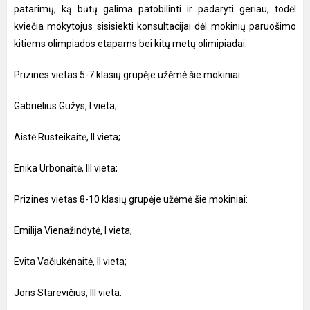
patarimų, ką būtų galima patobilinti ir padaryti geriau, todėl
kviečia mokytojus sisisiekti konsultacijai dėl mokinių paruošimo
kitiems olimpiados etapams bei kitų metų olimipiadai.
Prizines vietas 5-7 klasių grupėje užėmė šie mokiniai:
Gabrielius Gužys, I vieta;
Aistė Rusteikaitė, II vieta;
Enika Urbonaitė, III vieta;
Prizines vietas 8-10 klasių grupėje užėmė šie mokiniai:
Emilija Vienažindytė, I vieta;
Evita Vačiukėnaitė, II vieta;
Joris Starevičius, III vieta.