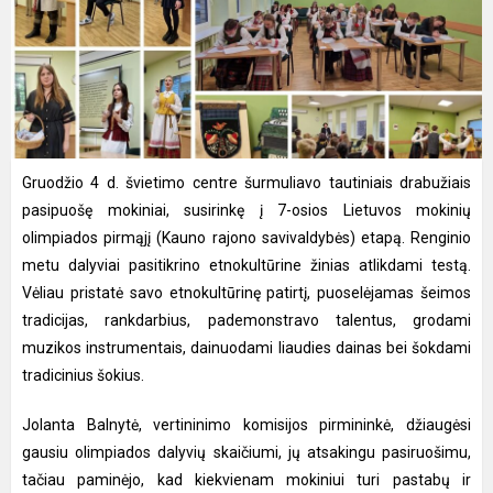
Gruodžio 4 d. švietimo centre šurmuliavo tautiniais drabužiais
pasipuošę mokiniai, susirinkę į 7-osios Lietuvos mokinių
olimpiados pirmąjį (Kauno rajono savivaldybės) etapą. Renginio
metu dalyviai pasitikrino etnokultūrine žinias atlikdami testą.
Vėliau pristatė savo etnokultūrinę patirtį, puoselėjamas šeimos
tradicijas, rankdarbius, pademonstravo talentus, grodami
muzikos instrumentais, dainuodami liaudies dainas bei šokdami
tradicinius šokius.
Jolanta Balnytė, vertininimo komisijos pirmininkė, džiaugėsi
gausiu olimpiados dalyvių skaičiumi, jų atsakingu pasiruošimu,
tačiau paminėjo, kad kiekvienam mokiniui turi pastabų ir