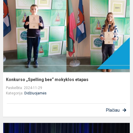
b
m
e
Konkurso „Spelling bee“ mokyklos etapas
Paskelbta: 2024-11-29
Kategorija:
Didžiuojamės
Plačiau
D
u