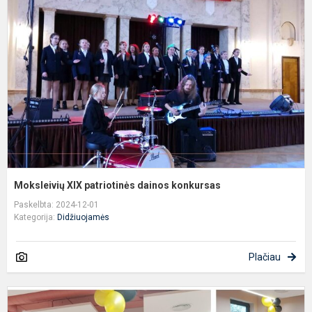
p
d
k
Moksleivių XIX patriotinės dainos konkursas
Paskelbta: 2024-12-01
Kategorija:
Didžiuojamės
Plačiau
S
D