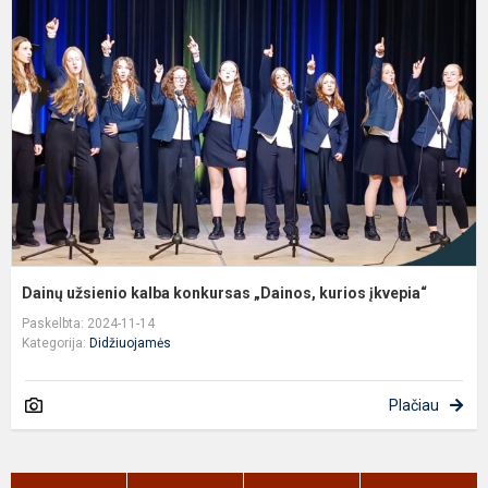
k
k
„
k
į
Dainų užsienio kalba konkursas „Dainos, kurios įkvepia“
Paskelbta: 2024-11-14
Kategorija:
Didžiuojamės
Plačiau