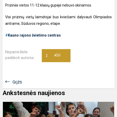
Prizinės vietos 11-12 klasių gupėje nebuvo skiriamos.
Visi prizinių vietų laimėtojai bus kviečiami dalyvauti Olimpiados
antrame, Sūduvos regiono, etape.
#
Kauno rajono švietimo centras
Nepamirškite
2
AČIŪ
padėkoti autoriui
Grįžti
Ankstesnės naujienos
K
r.
a