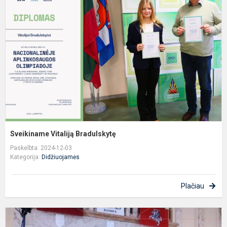
B
Sveikiname Vitaliją Bradulskytę
Paskelbta: 2024-12-03
Kategorija:
Didžiuojamės
Plačiau
M
X