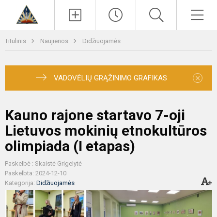
Paieška
Men
Titulinis
Naujienos
Didžiuojamės
×
VADOVĖLIŲ GRĄŽINIMO GRAFIKAS
Kauno rajone startavo 7-oji
Lietuvos mokinių etnokultūros
olimpiada (I etapas)
Paskelbė : Skaistė Grigelytė
Paskelbta: 2024-12-10
Kategorija:
Didžiuojamės