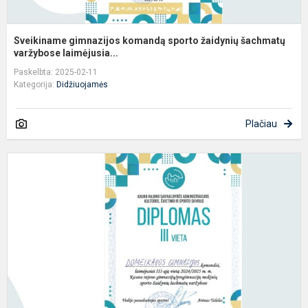
Sveikiname gimnazijos komandą sporto žaidynių šachmatų
varžybose laimėjusia...
Paskelbta: 2025-02-11
Kategorija:
Didžiuojamės
Plačiau
S
g
k