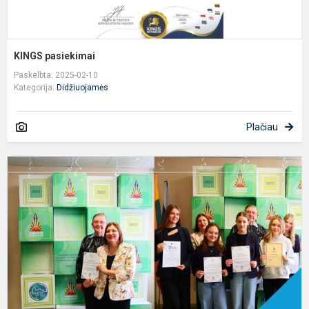
KINGS pasiekimai
Paskelbta: 2025-02-10
Kategorija:
Didžiuojamės
Plačiau
S
t
k
,
ž
ra