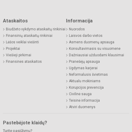
Ataskaitos
Informacija
Biudžeto vykdymo ataskaitų rinkiniai
Nuorodos
Finansinių ataskaitų rinkiniai
Laisvos darbo vietos
Lėšos veiklai viešinti
Asmens duomenų apsauga
Projektai
Konsultavimasis su visuomene
Viešieji pirkimai
Dažniausiai užduodami klausimai
Finansinės ataskaitos
Pranešėjų apsauga
Ugdymas karjerai
Neformalusis švietimas
Aktualu mokiniams
Korupcijos prevencija
Civilinė sauga
Teisinė informacija
Atviri duomenys
Pastebėjote klaidų?
Turite pasiūlymų?