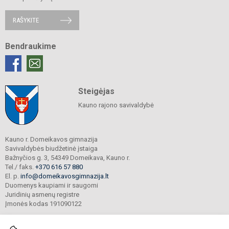
RAŠYKITE
Bendraukime
Steigėjas
Kauno rajono savivaldybė
Kauno r. Domeikavos gimnazija
Savivaldybės biudžetinė įstaiga
Bažnyčios g. 3, 54349 Domeikava, Kauno r.
Tel./ faks.
+370 616 57 880
El. p.
info@domeikavosgimnazija.lt
Duomenys kaupiami ir saugomi
Juridinių asmenų registre
Įmonės kodas 191090122