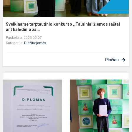
Sveikiname tarptautinio konkurso ,,Tautiniai žiemos raštai
ant kalėdinio ža...
Paskelbta: 2025-02-07
Kategorija:
Didžiuojamės
Plačiau
S
I
k
m
A
V