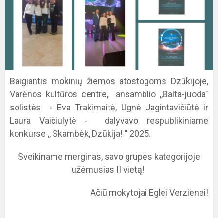
Baigiantis mokinių žiemos atostogoms Dzūkijoje,
Varėnos kultūros centre, ansamblio ,,Balta-juoda"
solistės - Eva Trakimaitė, Ugnė Jagintavičiūtė ir
Laura Vaičiulytė - dalyvavo respublikiniame
konkurse ,, Skambėk, Dzūkija! " 2025.
Sveikiname merginas, savo grupės kategorijoje
užėmusias II vietą!
Ačiū mokytojai Eglei Verzienei!