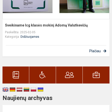
Sveikiname Icg klasės mokinį Adomą Valutkevičių
Paskelbta: 2025-02-05
Kategorija:
Didžiuojamės
Plačiau
Naujienų archyvas