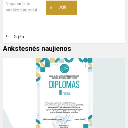
Nepamirškite
5
AČIŪ
padėkoti autoriui
Grįžti
Ankstesnės naujienos
S
g
k
s
ž
š
va