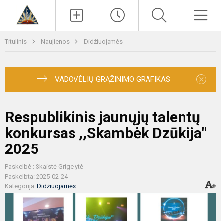
Paieška
Men
Titulinis
Naujienos
Didžiuojamės
×
VADOVĖLIŲ GRĄŽINIMO GRAFIKAS
Respublikinis jaunųjų talentų
konkursas ,,Skambėk Dzūkija"
2025
Paskelbė : Skaistė Grigelytė
Paskelbta: 2025-02-24
Kategorija:
Didžiuojamės