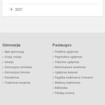
2021
Gimnazija
Paslaugos
Apie gimnaziją
Pradinis ugdymas
Vizija, misija
Pagrindinis ugdymas
Istorija
Vidurinis ugdymas
Gimnazijos simboliai
Neformalusis švietimas
Gimnazijos himnas
Ugdymas karjerai
Pasiekimai
Pagalba mokiniams ir tėvams
Tradiciniai renginiai
Mokinių maitinimas
Biblioteka
Patalpų nuoma