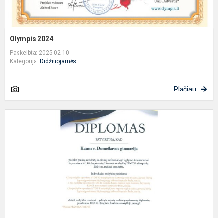
Olympis 2024
Paskelbta: 2025-02-10
Kategorija:
Didžiuojamės
Plačiau
K
p