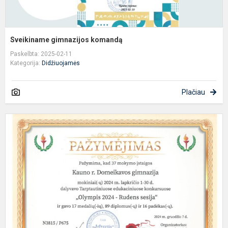
Sveikiname gimnazijos komandą
Paskelbta: 2025-02-11
Kategorija:
Didžiuojamės
Plačiau
O
2