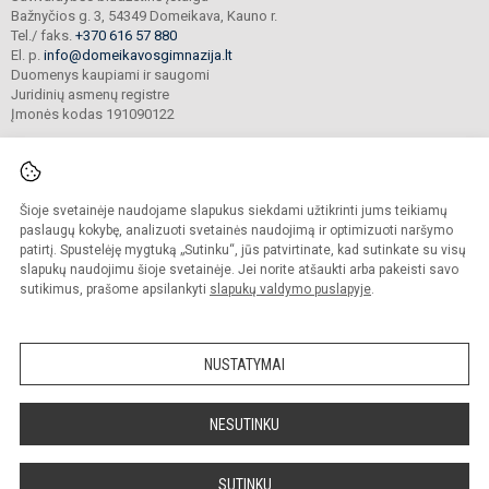
Bažnyčios g. 3, 54349 Domeikava, Kauno r.
Tel./ faks.
+370 616 57 880
El. p.
info@domeikavosgimnazija.lt
Duomenys kaupiami ir saugomi
Juridinių asmenų registre
Įmonės kodas 191090122
Šioje svetainėje naudojame slapukus siekdami užtikrinti jums teikiamų
© 2021. Kauno r. Domeikavos gimnazija. Visos teisės saugomos.
Kopijuoti turinį be raštiško gimnazijos sutikimo griežtai draudžiama.
paslaugų kokybę, analizuoti svetainės naudojimą ir optimizuoti naršymo
patirtį. Spustelėję mygtuką „Sutinku“, jūs patvirtinate, kad sutinkate su visų
Prieinamumo paraiška
Slapukų valdymas
slapukų naudojimu šioje svetainėje. Jei norite atšaukti arba pakeisti savo
sutikimus, prašome apsilankyti
slapukų valdymo puslapyje
.
Sumanus būdas atnaujinti
mokyklos interneto
svetainę
NUSTATYMAI
NESUTINKU
SUTINKU