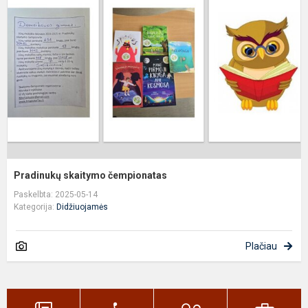
č
Pradinukų skaitymo čempionatas
Paskelbta: 2025-05-14
Kategorija:
Didžiuojamės
Plačiau