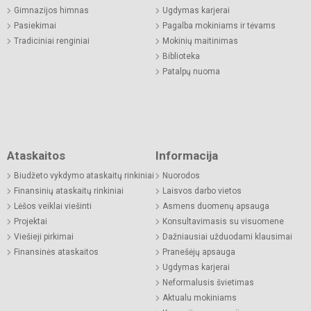
Gimnazijos himnas
Ugdymas karjerai
Pasiekimai
Pagalba mokiniams ir tėvams
Tradiciniai renginiai
Mokinių maitinimas
Biblioteka
Patalpų nuoma
Ataskaitos
Informacija
Biudžeto vykdymo ataskaitų rinkiniai
Nuorodos
Finansinių ataskaitų rinkiniai
Laisvos darbo vietos
Lėšos veiklai viešinti
Asmens duomenų apsauga
Projektai
Konsultavimasis su visuomene
Viešieji pirkimai
Dažniausiai užduodami klausimai
Finansinės ataskaitos
Pranešėjų apsauga
Ugdymas karjerai
Neformalusis švietimas
Aktualu mokiniams