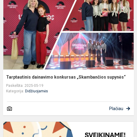
k
„
s
Tarptautinis dainavimo konkursas „Skambančios supynės“
Paskelbta: 2025-05-19
Kategorija:
Didžiuojamės
Plačiau
S
P