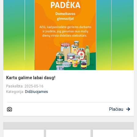
l
d
Kartu galime labai daug!
Paskelbta: 2025-05-16
Kategorija:
Didžiuojamės
Plačiau
P
s