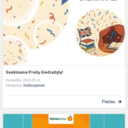
G
Sveikiname Preilą Giedraitytę!
Paskelbta: 2025-05-16
Kategorija:
Didžiuojamės
Plačiau
K
g