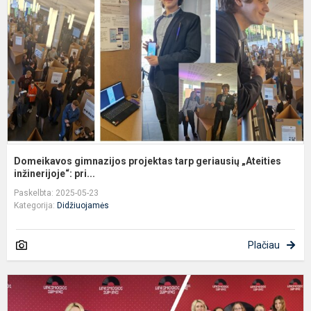
t
g
„
in
Domeikavos gimnazijos projektas tarp geriausių „Ateities
inžinerijoje“: pri...
Paskelbta: 2025-05-23
Kategorija:
Didžiuojamės
Plačiau
T
d