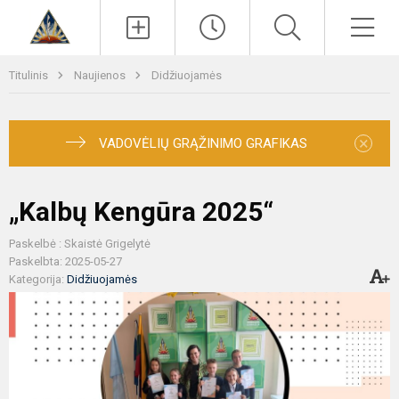
Paieška
Men
Titulinis
Naujienos
Didžiuojamės
×
VADOVĖLIŲ GRĄŽINIMO GRAFIKAS
„Kalbų Kengūra 2025“
Paskelbė : Skaistė Grigelytė
Paskelbta: 2025-05-27
Kategorija:
Didžiuojamės