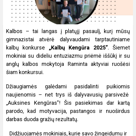
Kalbos – tai langas į platųjį pasaulį, kurį mūsų
gimnazistai atvėrė dalyvaudami tarptautiniame
kalbų konkurse
„Kalbų Kengūra 2025“
. Šiemet
mokiniai su dideliu entuziazmu priėmė iššūkį ir su
anglų kalbos mokytoja Raminta aktyviai ruošėsi
šiam konkursui.
Džiaugiamės galėdami pasidalinti puikiomis
naujienomis – net trys iš dalyvavusių parsivežė
,,Auksines Kengūras"! Šis pasiekimas dar kartą
parodo, kad motyvacija, pastangos ir nuoširdus
darbas duoda gražių rezultatų.
Didžiuojamės mokiniais, kurie savo žingeidumu ir