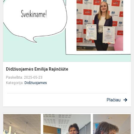
Didžiuojamės Emilija Rajinčiūte
Paskelbta: 2025-05-23
Kategorija:
Didžiuojamės
Plačiau
D
g
p