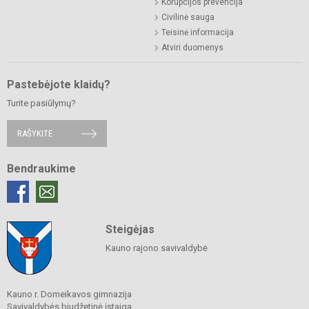
Korupcijos prevencija
Civilinė sauga
Teisinė informacija
Atviri duomenys
Pastebėjote klaidų?
Turite pasiūlymų?
RAŠYKITE
Bendraukime
Steigėjas
Kauno rajono savivaldybė
Kauno r. Domeikavos gimnazija
Savivaldybės biudžetinė įstaiga