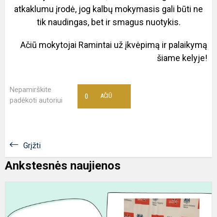
atkaklumu įrodė, jog kalbų mokymasis gali būti ne
tik naudingas, bet ir smagus nuotykis.
Ačiū mokytojai Ramintai už įkvėpimą ir palaikymą
šiame kelyje!
Nepamirškite
0
AČIŪ
padėkoti autoriui
Grįžti
Ankstesnės naujienos
D
E
R