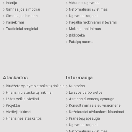
Istorija
Vidurinis ugdymas
Gimnazijos simboliai
Neformalusis švietimas
Gimnazijos himnas
Ugdymas karjerai
Pasiekimai
Pagalba mokiniams ir tėvams
Tradiciniai renginiai
Mokinių maitinimas
Biblioteka
Patalpų nuoma
Ataskaitos
Informacija
Biudžeto vykdymo ataskaitų rinkiniai
Nuorodos
Finansinių ataskaitų rinkiniai
Laisvos darbo vietos
Lėšos veiklai viešinti
Asmens duomenų apsauga
Projektai
Konsultavimasis su visuomene
Viešieji pirkimai
Dažniausiai užduodami klausimai
Finansinės ataskaitos
Pranešėjų apsauga
Ugdymas karjerai
Neformalusis švietimas