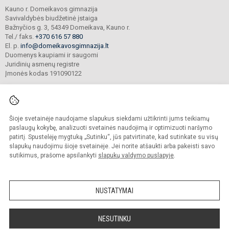
Kauno r. Domeikavos gimnazija
Savivaldybės biudžetinė įstaiga
Bažnyčios g. 3, 54349 Domeikava, Kauno r.
Tel./ faks.
+370 616 57 880
El. p.
info@domeikavosgimnazija.lt
Duomenys kaupiami ir saugomi
Juridinių asmenų registre
Įmonės kodas 191090122
Šioje svetainėje naudojame slapukus siekdami užtikrinti jums teikiamų
© 2021. Kauno r. Domeikavos gimnazija. Visos teisės saugomos.
Kopijuoti turinį be raštiško gimnazijos sutikimo griežtai draudžiama.
paslaugų kokybę, analizuoti svetainės naudojimą ir optimizuoti naršymo
patirtį. Spustelėję mygtuką „Sutinku“, jūs patvirtinate, kad sutinkate su visų
Prieinamumo paraiška
Slapukų valdymas
slapukų naudojimu šioje svetainėje. Jei norite atšaukti arba pakeisti savo
sutikimus, prašome apsilankyti
slapukų valdymo puslapyje
.
Sumanus būdas atnaujinti
mokyklos interneto
svetainę
NUSTATYMAI
NESUTINKU