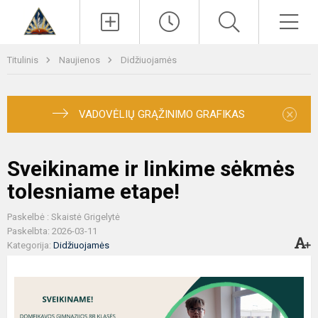
Paieška
Men
Titulinis
Naujienos
Didžiuojamės
×
VADOVĖLIŲ GRĄŽINIMO GRAFIKAS
Sveikiname ir linkime sėkmės
tolesniame etape!
Paskelbė : Skaistė Grigelytė
Paskelbta: 2026-03-11
Kategorija:
Didžiuojamės