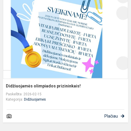
o
p
Didžiuojamės olimpiados prizininkais!
Paskelbta: 2026-02-15
Kategorija:
Didžiuojamės
Plačiau