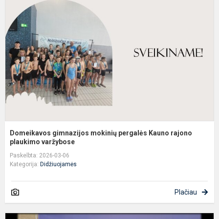
g
m
p
K
r
p
Domeikavos gimnazijos mokinių pergalės Kauno rajono
plaukimo varžybose
Paskelbta: 2026-03-06
Kategorija:
Didžiuojamės
Plačiau
„