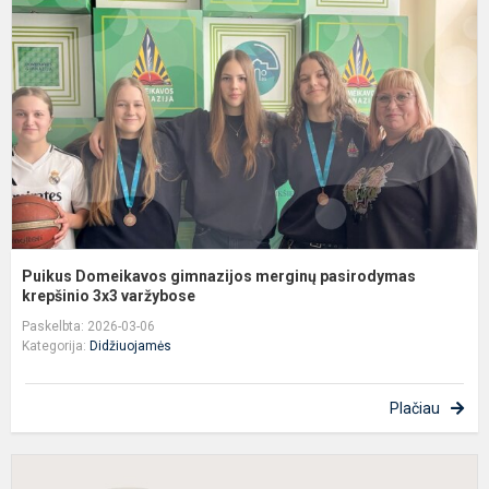
g
m
p
k
Puikus Domeikavos gimnazijos merginų pasirodymas
krepšinio 3x3 varžybose
Paskelbta: 2026-03-06
Kategorija:
Didžiuojamės
Plačiau
D