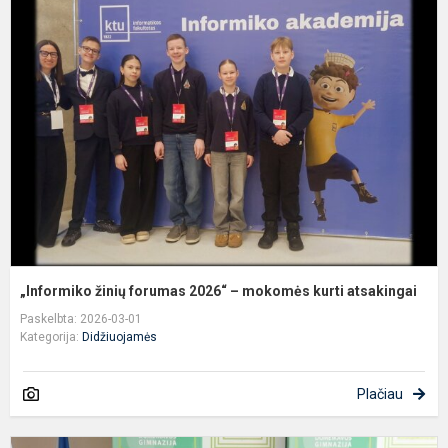
ž
f
2
–
m
k
a
„Informiko žinių forumas 2026“ – mokomės kurti atsakingai
Paskelbta: 2026-03-01
Kategorija:
Didžiuojamės
Plačiau
M