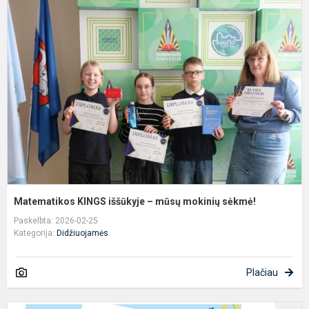
K
i
–
m
m
s
Matematikos KINGS iššūkyje – mūsų mokinių sėkmė!
Paskelbta: 2026-02-25
Kategorija:
Didžiuojamės
Plačiau
D