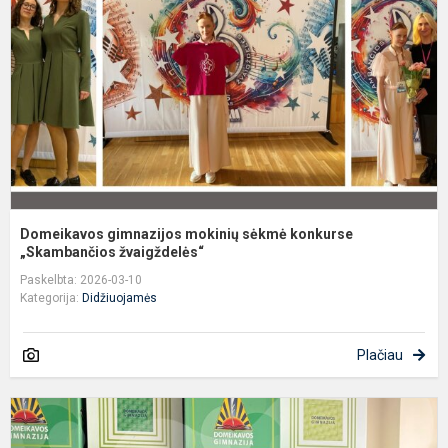
s
k
„
ž.
Domeikavos gimnazijos mokinių sėkmė konkurse
„Skambančios žvaigždelės“
Paskelbta: 2026-03-10
Kategorija:
Didžiuojamės
Plačiau
P
D