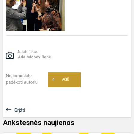
Nuotraukos:
Ada Micpovilienė
Nepamirškite
0
AČIŪ
padėkoti autoriui
Grįžti
Ankstesnės naujienos