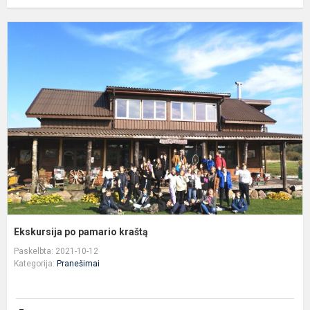
E
p
p
k
Ekskursija po pamario kraštą
Paskelbta: 2021-10-12
Kategorija:
Pranešimai