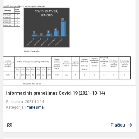
I
p
C
1
(
1
1
Informacinis pranešimas Covid-19 (2021-10-14)
Paskelbta: 2021-10-14
Kategorija:
Pranešimai
Plačiau