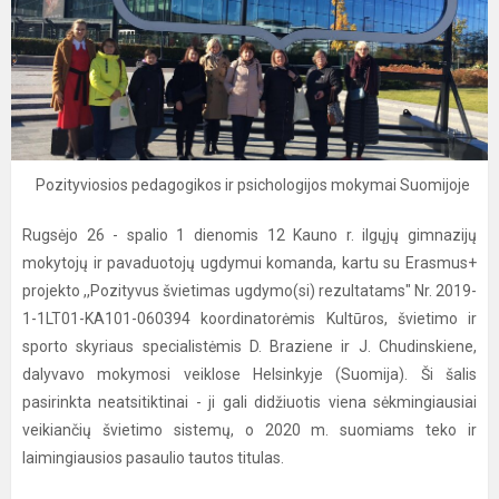
Pozityviosios pedagogikos ir psichologijos mokymai Suomijoje
Rugsėjo 26 - spalio 1 dienomis 12 Kauno r. ilgųjų gimnazijų
mokytojų ir pavaduotojų ugdymui komanda, kartu su Erasmus+
projekto ,,Pozityvus švietimas ugdymo(si) rezultatams" Nr. 2019-
1-1LT01-KA101-060394 koordinatorėmis Kultūros, švietimo ir
sporto skyriaus specialistėmis D. Braziene ir J. Chudinskiene,
dalyvavo mokymosi veiklose Helsinkyje (Suomija). Ši šalis
pasirinkta neatsitiktinai - ji gali didžiuotis viena sėkmingiausiai
veikiančių švietimo sistemų, o 2020 m. suomiams teko ir
laimingiausios pasaulio tautos titulas.