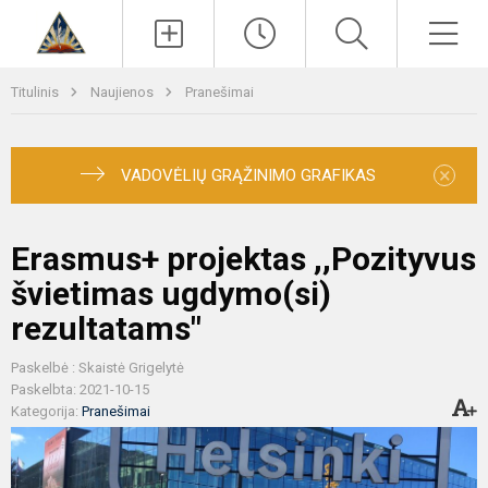
Paieška
Men
Titulinis
Naujienos
Pranešimai
×
VADOVĖLIŲ GRĄŽINIMO GRAFIKAS
Erasmus+ projektas ,,Pozityvus
švietimas ugdymo(si)
rezultatams"
Paskelbė : Skaistė Grigelytė
Paskelbta: 2021-10-15
Kategorija:
Pranešimai