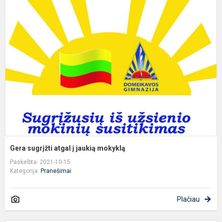
G
s
a
į
j
m
Gera sugrįžti atgal į jaukią mokyklą
Paskelbta: 2021-10-15
Kategorija:
Pranešimai
Plačiau