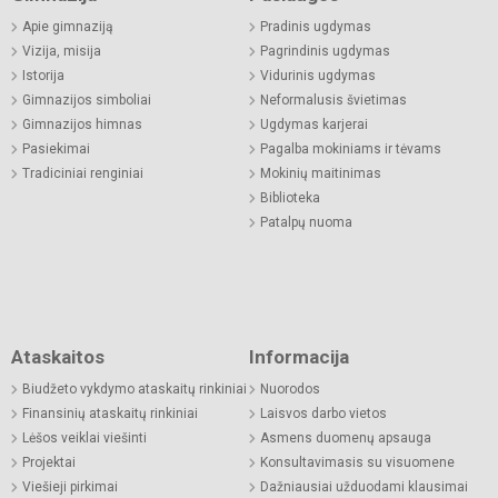
Apie gimnaziją
Pradinis ugdymas
Vizija, misija
Pagrindinis ugdymas
Istorija
Vidurinis ugdymas
Gimnazijos simboliai
Neformalusis švietimas
Gimnazijos himnas
Ugdymas karjerai
Pasiekimai
Pagalba mokiniams ir tėvams
Tradiciniai renginiai
Mokinių maitinimas
Biblioteka
Patalpų nuoma
Ataskaitos
Informacija
Biudžeto vykdymo ataskaitų rinkiniai
Nuorodos
Finansinių ataskaitų rinkiniai
Laisvos darbo vietos
Lėšos veiklai viešinti
Asmens duomenų apsauga
Projektai
Konsultavimasis su visuomene
Viešieji pirkimai
Dažniausiai užduodami klausimai