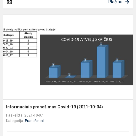
Plačiau
I
p
C
1
(
1
0
Informacinis pranešimas Covid-19 (2021-10-04)
Paskelbta: 2021-10-07
Kategorija:
Pranešimai