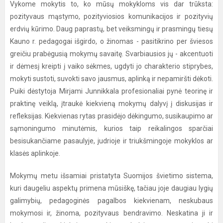
Vykome mokytis to, ko mūsų mokykloms vis dar trūksta:
pozityvaus mąstymo, pozityviosios komunikacijos ir pozityvių
erdvių kūrimo. Daug paprastų, bet veiksmingų ir prasmingų tiesų
Kauno r. pedagogai išgirdo, o žinomas - pasitikrino per šviesos
greičiu prabėgusią mokymų savaitę. Svarbiausios jų - akcentuoti
ir dėmesį kreipti į vaiko sėkmes, ugdyti jo charakterio stiprybes,
mokyti sustoti, suvokti savo jausmus, aplinką ir nepamiršti dėkoti.
Puiki dėstytoja Mirjami Junnikkala profesionaliai pynė teorinę ir
praktinę veiklą, įtraukė kiekvieną mokymų dalyvį į diskusijas ir
refleksijas. Kiekvienas rytas prasidėjo dėkingumo, susikaupimo ar
sąmoningumo minutėmis, kurios taip reikalingos sparčiai
besisukančiame pasaulyje, judrioje ir triukšmingoje mokyklos ar
klasės aplinkoje.
Mokymų metu išsamiai pristatyta Suomijos švietimo sistema,
kuri daugeliu aspektų primena mūsiškę, tačiau joje daugiau lygių
galimybių, pedagoginės pagalbos kiekvienam, neskubaus
mokymosi ir, žinoma, pozityvaus bendravimo. Neskatina ji ir