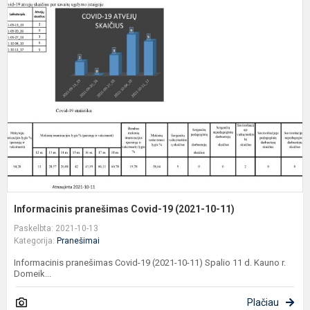
I
p
C
1
(
1
1
Informacinis pranešimas Covid-19 (2021-10-11)
Paskelbta: 2021-10-13
Kategorija:
Pranešimai
Informacinis pranešimas Covid-19 (2021-10-11) Spalio 11 d. Kauno r.
Domeik...
Plačiau