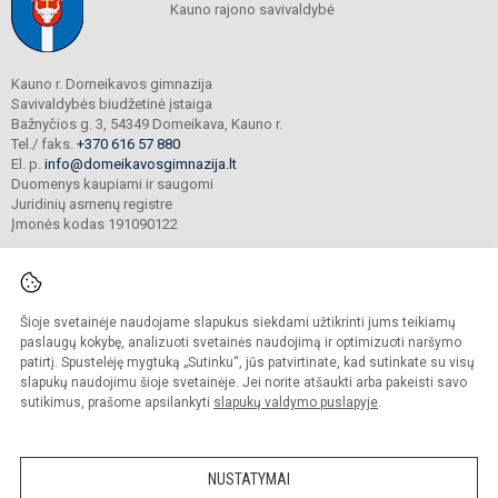
Kauno rajono savivaldybė
Kauno r. Domeikavos gimnazija
Savivaldybės biudžetinė įstaiga
Bažnyčios g. 3, 54349 Domeikava, Kauno r.
Tel./ faks.
+370 616 57 880
El. p.
info@domeikavosgimnazija.lt
Duomenys kaupiami ir saugomi
Juridinių asmenų registre
Įmonės kodas 191090122
Šioje svetainėje naudojame slapukus siekdami užtikrinti jums teikiamų
© 2021. Kauno r. Domeikavos gimnazija. Visos teisės saugomos.
Kopijuoti turinį be raštiško gimnazijos sutikimo griežtai draudžiama.
paslaugų kokybę, analizuoti svetainės naudojimą ir optimizuoti naršymo
patirtį. Spustelėję mygtuką „Sutinku“, jūs patvirtinate, kad sutinkate su visų
Prieinamumo paraiška
Slapukų valdymas
slapukų naudojimu šioje svetainėje. Jei norite atšaukti arba pakeisti savo
sutikimus, prašome apsilankyti
slapukų valdymo puslapyje
.
Sumanus būdas atnaujinti
mokyklos interneto
svetainę
NUSTATYMAI