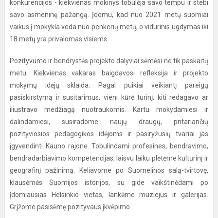
konkurencijos - kiekvienas mokinys tobulėja savo tempu ir stebi
savo asmeninę pažangą. Įdomu, kad nuo 2021 metų suomiai
vaikus į mokykla veda nuo penkerių metų, o vidurinis ugdymas iki
18 metų yra privalomas visiems.
Pozityvumo ir bendrystės projekto dalyviai sėmėsi ne tik paskaitų
metu. Kiekvienas vakaras baigdavosi refleksija ir projekto
mokymų idėjų sklaida. Pagal puikiai veikiantį pareigų
pasiskirstymą ir susitarimus, vieni kūrė turinį, kiti redagavo ar
iliustravo medžiagą nuotraukomis. Kartu mokydamiesi ir
dalindamiesi, susiradome naujų draugų, pritariančių
pozityviosios pedagogikos idėjoms ir pasiryžusių tvariai jas
įgyvendinti Kauno rajone. Tobulindami profesines, bendravimo,
bendradarbiavimo kompetencijas, laisvu laiku plėtėme kultūrinį ir
geografinį pažinimą. Keliavome po Suomelinos salą-tvirtovę,
klausėmės Suomijos istorijos, su gide vaikštinėdami po
įdomiausias Helsinkio vietas, lankėme muziejus ir galerijas.
Grįžome pasisėmę pozityvaus įkvėpimo.