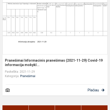
p
(
1
2
C
1
in
Pranešimai Informacinis pranešimas (2021-11-29) Covid-19
informacija mokykl...
Paskelbta: 2021-11-29
Kategorija:
Pranešimai
Plačiau