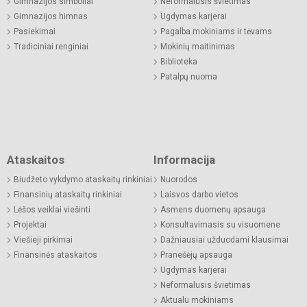
Gimnazijos simboliai
Neformalusis švietimas
Gimnazijos himnas
Ugdymas karjerai
Pasiekimai
Pagalba mokiniams ir tėvams
Tradiciniai renginiai
Mokinių maitinimas
Biblioteka
Patalpų nuoma
Ataskaitos
Informacija
Biudžeto vykdymo ataskaitų rinkiniai
Nuorodos
Finansinių ataskaitų rinkiniai
Laisvos darbo vietos
Lėšos veiklai viešinti
Asmens duomenų apsauga
Projektai
Konsultavimasis su visuomene
Viešieji pirkimai
Dažniausiai užduodami klausimai
Finansinės ataskaitos
Pranešėjų apsauga
Ugdymas karjerai
Neformalusis švietimas
Aktualu mokiniams