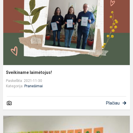
Sveikiname laimėtojus!
Paskelbta: 2021-11-30
Kategorija:
Pranešimai
Plačiau
L
2
oj