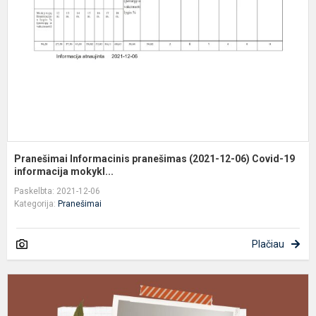
(
1
0
C
1
in
Pranešimai Informacinis pranešimas (2021-12-06) Covid-19
informacija mokykl...
Paskelbta: 2021-12-06
Kategorija:
Pranešimai
Plačiau
S
l