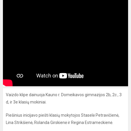
Vaizdo klipe dainuoja Kauno r. Domeikavos gimnazijos 2b, 2c , 3
d, ir 3e klasių mokiniai.
Piešinius inicijavo piešti klasių mokytojos Staselė Petravičienė,
Lina Strikšienė, Rolanda Girskienė ir Regina Estrameckienė.