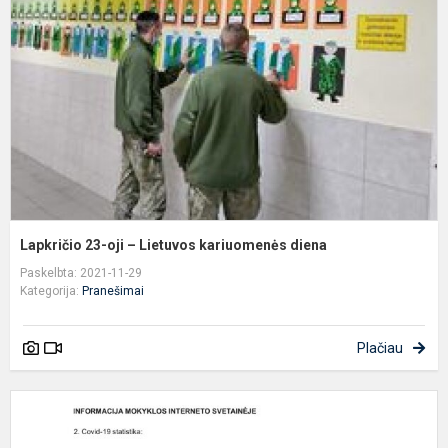
–
L
k
d
Lapkričio 23-oji – Lietuvos kariuomenės diena
Paskelbta: 2021-11-29
Kategorija:
Pranešimai
Plačiau
P
I