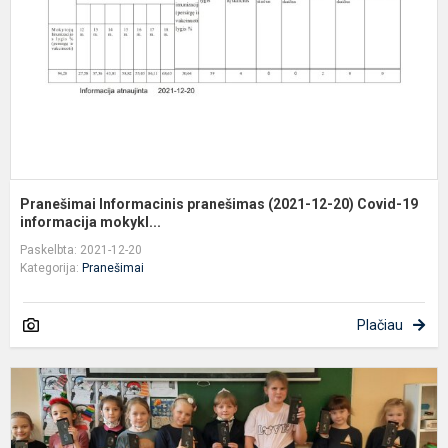
1
2
C
1
in
Pranešimai Informacinis pranešimas (2021-12-20) Covid-19
informacija mokykl...
Paskelbta: 2021-12-20
Kategorija:
Pranešimai
Plačiau
O
m