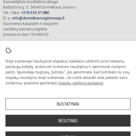
Savivaldybės biudžetinė įstaiga
Bažnyčios g. 3, 54349 Domeikava, Kauno r.
Tel./ faks.
+370 616 57 880
El. p.
info@domeikavosgimnazija.lt
Duomenys kaupiami ir saugomi
Juridinių asmenų registre
Įmonės kodas 191090122
Šioje svetainėje naudojame slapukus siekdami užtikrinti jums teikiamų
© 2021. Kauno r. Domeikavos gimnazija. Visos teisės saugomos.
Kopijuoti turinį be raštiško gimnazijos sutikimo griežtai draudžiama.
paslaugų kokybę, analizuoti svetainės naudojimą ir optimizuoti naršymo
patirtį. Spustelėję mygtuką „Sutinku“, jūs patvirtinate, kad sutinkate su visų
Prieinamumo paraiška
Slapukų valdymas
slapukų naudojimu šioje svetainėje. Jei norite atšaukti arba pakeisti savo
sutikimus, prašome apsilankyti
slapukų valdymo puslapyje
.
Sumanus būdas atnaujinti
mokyklos interneto
svetainę
NUSTATYMAI
NESUTINKU