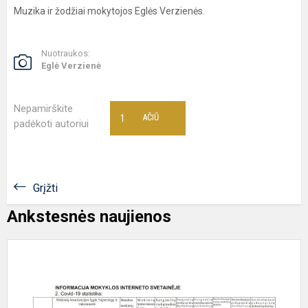
Muzika ir žodžiai mokytojos Eglės Verzienės.
Nuotraukos:
Eglė Verzienė
Nepamirškite
1
AČIŪ
padėkoti autoriui
Grįžti
Ankstesnės naujienos
P
I
p
(