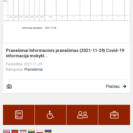
C
1
in
Pranešimai Informacinis pranešimas (2021-11-29) Covid-19
informacija mokykl...
Paskelbta: 2021-11-29
Kategorija:
Pranešimai
Plačiau