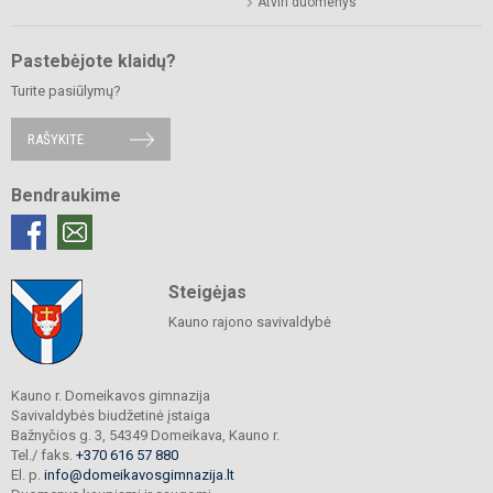
Atviri duomenys
Pastebėjote klaidų?
Turite pasiūlymų?
RAŠYKITE
Bendraukime
Steigėjas
Kauno rajono savivaldybė
Kauno r. Domeikavos gimnazija
Savivaldybės biudžetinė įstaiga
Bažnyčios g. 3, 54349 Domeikava, Kauno r.
Tel./ faks.
+370 616 57 880
El. p.
info@domeikavosgimnazija.lt