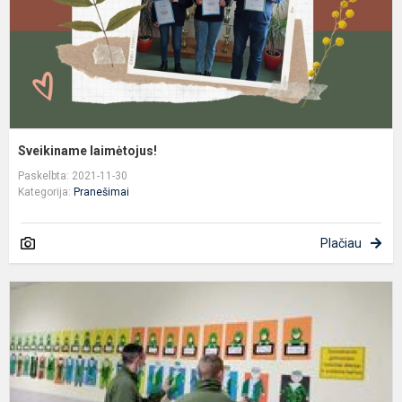
Sveikiname laimėtojus!
Paskelbta: 2021-11-30
Kategorija:
Pranešimai
Plačiau
L
2
oj
–
L
k