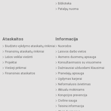
Biblioteka
Patalpų nuoma
Ataskaitos
Informacija
Biudžeto vykdymo ataskaitų rinkiniai
Nuorodos
Finansinių ataskaitų rinkiniai
Laisvos darbo vietos
Lėšos veiklai viešinti
Asmens duomenų apsauga
Projektai
Konsultavimasis su visuomene
Viešieji pirkimai
Dažniausiai užduodami klausimai
Finansinės ataskaitos
Pranešėjų apsauga
Ugdymas karjerai
Neformalusis švietimas
Aktualu mokiniams
Korupcijos prevencija
Civilinė sauga
Teisinė informacija