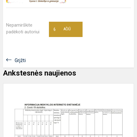
Nepamirškite
6
AČIŪ
padėkoti autoriui
Grįžti
Ankstesnės naujienos
P
I
p
(
1
2
C