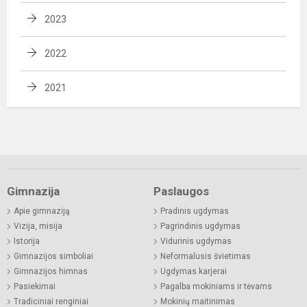
2023
2022
2021
Gimnazija
Paslaugos
Apie gimnaziją
Pradinis ugdymas
Vizija, misija
Pagrindinis ugdymas
Istorija
Vidurinis ugdymas
Gimnazijos simboliai
Neformalusis švietimas
Gimnazijos himnas
Ugdymas karjerai
Pasiekimai
Pagalba mokiniams ir tėvams
Tradiciniai renginiai
Mokinių maitinimas