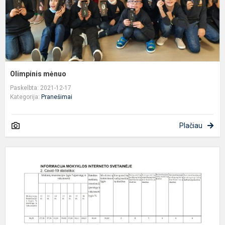
Olimpinis mėnuo
Paskelbta: 2021-12-17
Kategorija:
Pranešimai
Plačiau
P
I
p
(
1
0
C