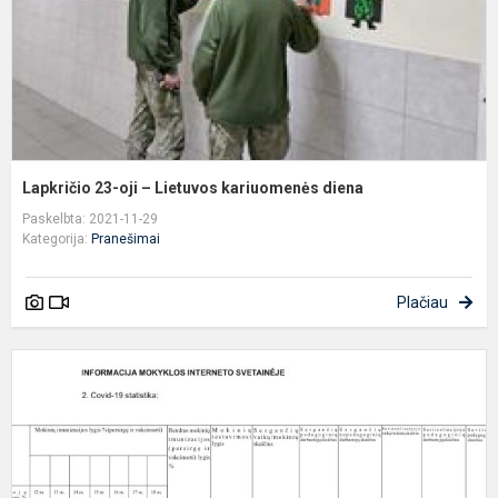
d
Lapkričio 23-oji – Lietuvos kariuomenės diena
Paskelbta: 2021-11-29
Kategorija:
Pranešimai
Plačiau
P
I
p
(
1
2