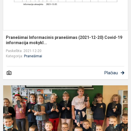
1
in
Pranešimai Informacinis pranešimas (2021-12-20) Covid-19
informacija mokykl...
Paskelbta: 2021-12-20
Kategorija:
Pranešimai
Plačiau
O
m