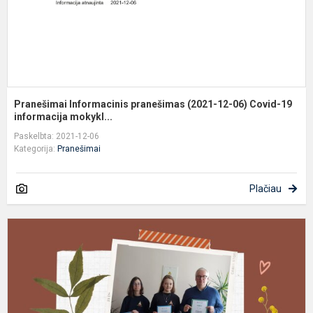
1
in
Pranešimai Informacinis pranešimas (2021-12-06) Covid-19
informacija mokykl...
Paskelbta: 2021-12-06
Kategorija:
Pranešimai
Plačiau
S
l