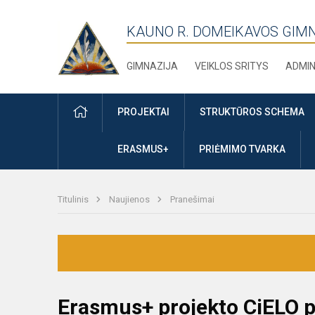
KAUNO R. DOMEIKAVOS GIM
GIMNAZIJA
VEIKLOS SRITYS
ADMIN
PRADŽIA
PROJEKTAI
STRUKTŪROS SCHEMA
ERASMUS+
PRIĖMIMO TVARKA
Titulinis
Naujienos
Pranešimai
Erasmus+ projekto CiELO p