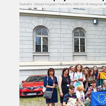
Paskelbė : Skaistė Grigelytė
Paskelbta: 2022-05-18
Kategorija:
P