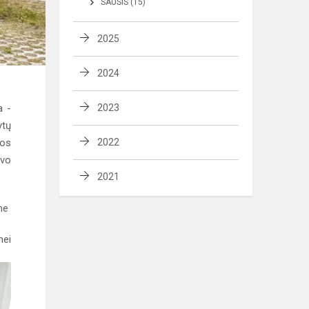
SAUSIS (15)
2025
2024
a -
2023
ytų
jos
2022
avo
2021
me
nei