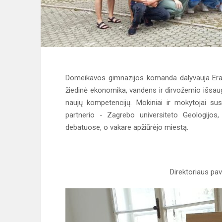
Domeikavos gimnazijos komanda dalyvauja Eras
žiedinė ekonomika, vandens ir dirvožemio išsaugo
naujų kompetencijų. Mokiniai ir mokytojai su
partnerio - Zagrebo universiteto Geologijos,
debatuose, o vakare apžiūrėjo miestą.
Direktoriaus pav