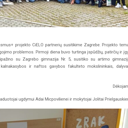
mus+ projekto CiELO partnerių susitikime Zagrebe. Projekto tem
jimo problemos. Pirmoji diena buvo turtinga įspūdžių, patirčių ir įg
sipažino su Zagrebo gimnazija Nr. 5, susitiko su artimo gimnazi
 kalnakasybos ir naftos gavybos fakulteto mokslininkais, dalyv
Dėkoja
aduotojai ugdymui Adai Micpovilienei ir mokytojai Jolitai Prielgauskie