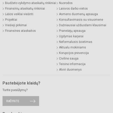
Biudžeto vykdymo ataskaitų rinkiniai
Nuorodos
Finansinių ataskaitų rinkiniai
Laisvos darbo vietos
Lėšos veiklai viešinti
Asmens duomenų apsauga
Projektai
Konsultavimasis su visuomene
Viešieji pirkimai
Dažniausiai užduodami klausimai
Finansinės ataskaitos
Pranešėjų apsauga
Ugdymas karjerai
Neformalusis švietimas
Aktualu mokiniams
Korupcijos prevencija
Civilinė sauga
Teisinė informacija
Atviri duomenys
Pastebėjote klaidų?
Turite pasiūlymų?
RAŠYKITE