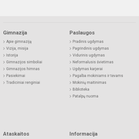
Gimnazija
Paslaugos
Apie gimnaziją
Pradinis ugdymas
Vizija, misija
Pagrindinis ugdymas
Istorija
Vidurinis ugdymas
Gimnazijos simboliai
Neformalusis švietimas
Gimnazijos himnas
Ugdymas karjerai
Pasiekimai
Pagalba mokiniams ir tėvams
Tradiciniai renginiai
Mokinių maitinimas
Biblioteka
Patalpų nuoma
Ataskaitos
Informacija