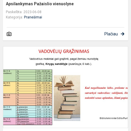
Apsilankymas Pažaislio vienuolyne
Paskelbta: 2023-06-08
Kategorija:
Pranešimai
Plačiau
V
g