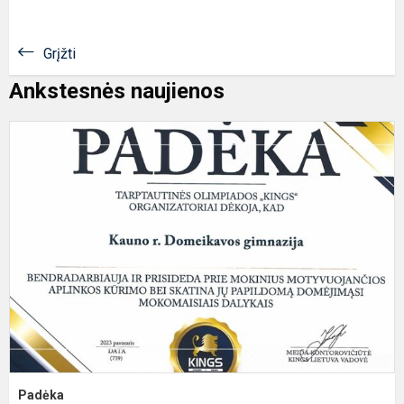
Grįžti
Ankstesnės naujienos
P
Padėka