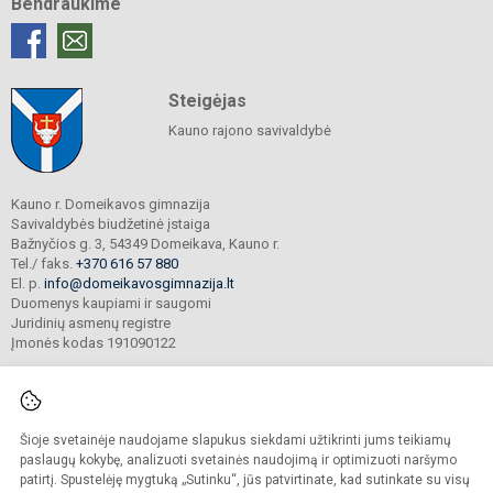
Bendraukime
Steigėjas
Kauno rajono savivaldybė
Kauno r. Domeikavos gimnazija
Savivaldybės biudžetinė įstaiga
Bažnyčios g. 3, 54349 Domeikava, Kauno r.
Tel./ faks.
+370 616 57 880
El. p.
info@domeikavosgimnazija.lt
Duomenys kaupiami ir saugomi
Juridinių asmenų registre
Įmonės kodas 191090122
Šioje svetainėje naudojame slapukus siekdami užtikrinti jums teikiamų
© 2021. Kauno r. Domeikavos gimnazija. Visos teisės saugomos.
Kopijuoti turinį be raštiško gimnazijos sutikimo griežtai draudžiama.
paslaugų kokybę, analizuoti svetainės naudojimą ir optimizuoti naršymo
patirtį. Spustelėję mygtuką „Sutinku“, jūs patvirtinate, kad sutinkate su visų
Prieinamumo paraiška
Slapukų valdymas