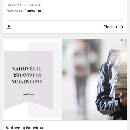
Paskelbta: 2023-09-20
Kategorija:
Pranešimai
Plačiau
V
i
Vadovėlių išdavimas