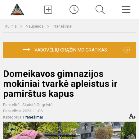
Paieška
Men
Titulinis
Naujienos
Pranešimai
×
VADOVĖLIŲ GRĄŽINIMO GRAFIKAS
Domeikavos gimnazijos
mokiniai tvarkė apleistus ir
pamirštus kapus
Paskelbė : Skaistė Grigelytė
Paskelbta: 2023-11-06
Kategorija:
Pranešimai