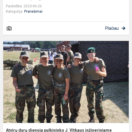
Paskelbta: 2023-06-26
Kategorija:
Pranešimai
Plačiau
A
d
d
p
J
V
i
ba
Atvirų durų dienoja pulkininko J. Vitkaus inžineriniame