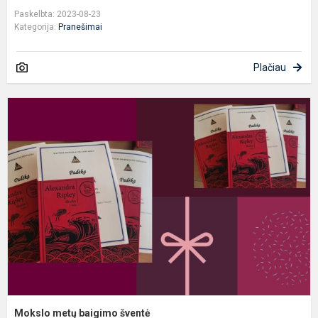
Paskelbta: 2023-08-23
Kategorija:
Pranešimai
Plačiau
M
m
b
š
Mokslo metų baigimo šventė