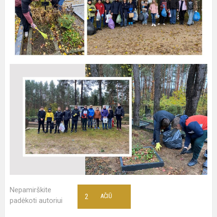
Nepamirškite
2
AČIŪ
padėkoti autoriui