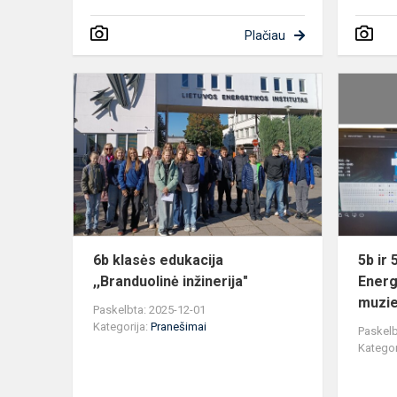
Plačiau
6b
klasės
edukacija
,,Branduolin
inžinerija"
6b klasės edukacija
5b ir 
,,Branduolinė inžinerija"
Energ
muzie
Paskelbta: 2025-12-01
Kategorija:
Pranešimai
Paskelb
Kategor