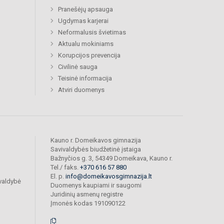
Pranešėjų apsauga
Ugdymas karjerai
Neformalusis švietimas
Aktualu mokiniams
Korupcijos prevencija
Civilinė sauga
Teisinė informacija
Atviri duomenys
Kauno r. Domeikavos gimnazija
Savivaldybės biudžetinė įstaiga
Bažnyčios g. 3, 54349 Domeikava, Kauno r.
Tel./ faks.
+370 616 57 880
El. p.
info@domeikavosgimnazija.lt
valdybė
Duomenys kaupiami ir saugomi
Juridinių asmenų registre
Įmonės kodas 191090122