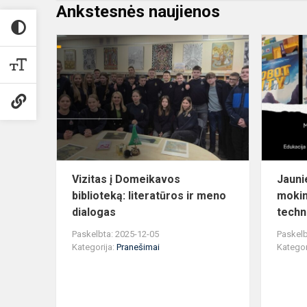
Ankstesnės naujienos
Vizitas
į
Domeikavo
biblioteką:
literatūros
ir
meno
dialog...
Vizitas į Domeikavos
Jaunie
biblioteką: literatūros ir meno
mokin
dialogas
techno
Paskelbta: 2025-12-05
Paskelb
Kategorija:
Pranešimai
Kategor