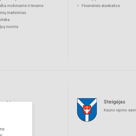
lba mokiniams ir tėvams
Finansinės ataskaitos
nių maitinimas
ioteka
alpų nuoma
Steigėjas
raukime
Kauno rajono savi
ums
ir