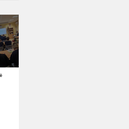
Draugystės
laiškai
sujungė
Kauno
rajono
ir
užsienio
lietuvi...
gė