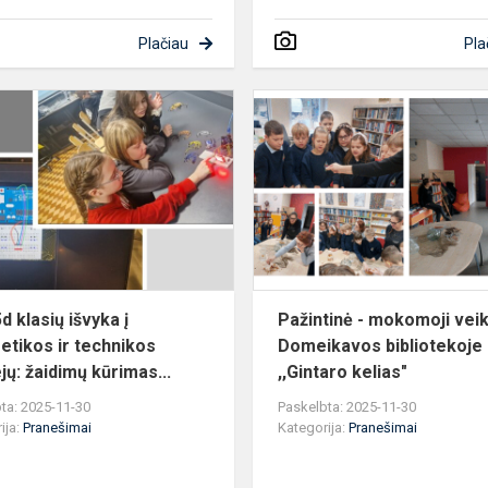
Plačiau
Pla
5b
ir
5d
ė
klasių
išvyka
į
Energetikos
ir
technikos
5d klasių išvyka į
Pažintinė - mokomoji veik
muziejų:...
etikos ir technikos
Domeikavos bibliotekoje
jų: žaidimų kūrimas...
,,Gintaro kelias"
ta: 2025-11-30
Paskelbta: 2025-11-30
ija:
Pranešimai
Kategorija:
Pranešimai