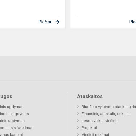
Plačiau
Pla
augos
Ataskaitos
inis ugdymas
Biudžeto vykdymo ataskaitų rin
indinis ugdymas
Finansinių ataskaitų rinkiniai
rinis ugdymas
Lėšos veiklai viešinti
rmalusis švietimas
Projektai
mas karjerai
Viešieji pirkimai