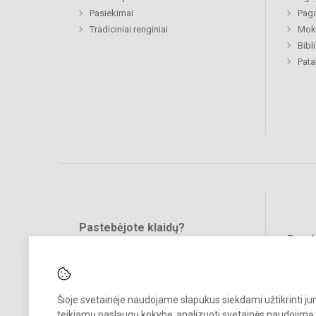
Pasiekimai
Paga
Tradiciniai renginiai
Moki
Bibl
Pat
Pastebėjote klaidų?
Bend
Turite pasiūlymų?
RAŠYKITE
Šioje svetainėje naudojame slapukus siekdami užtikrinti j
teikiamų paslaugų kokybę, analizuoti svetainės naudojimą 