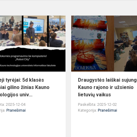
Jaunieji
tyrėjai:
s
5d
klasės
mokiniai
gilino
žinias
Kauno
te...
ji tyrėjai: 5d klasės
Draugystės laiškai sujun
iai gilino žinias Kauno
Kauno rajono ir užsienio
logijos univ...
lietuvių vaikus
ta: 2025-12-04
Paskelbta: 2025-12-02
ija:
Pranešimai
Kategorija:
Pranešimai