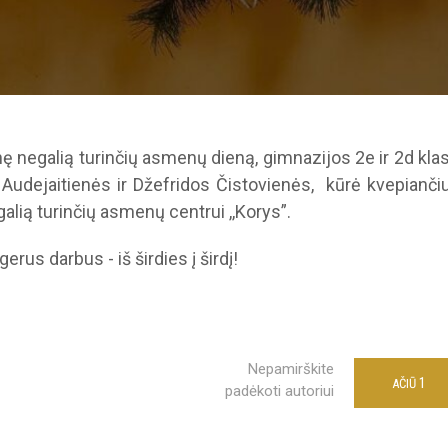
ę negalią turinčių asmenų dieną, gimnazijos 2e ir 2d kla
Audejaitienės ir Džefridos Čistovienės, kūrė kvepiančiu
alią turinčių asmenų centrui ,,Korys”.
gerus darbus - iš širdies į širdį!
Nepamirškite
1
AČIŪ
padėkoti autoriui