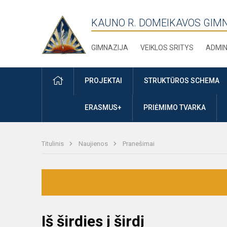
KAUNO R. DOMEIKAVOS GIM
GIMNAZIJA
VEIKLOS SRITYS
ADMIN
PRADŽIA
PROJEKTAI
STRUKTŪROS SCHEMA
ERASMUS+
PRIĖMIMO TVARKA
Titulinis
Naujienos
Pranešimai
Iš širdies į širdį