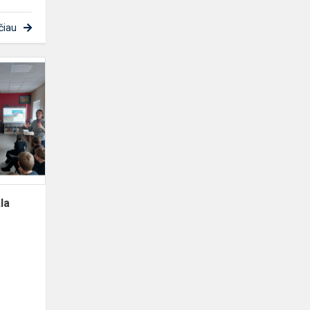
čiau
Pažintinė
-
mokomoji
veikla
Domeikavos
bibliotekoje
,,Ginta...
la