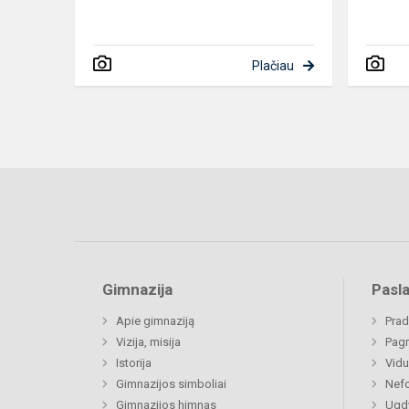
Plačiau
Gimnazija
Pasl
Apie gimnaziją
Prad
Vizija, misija
Pagr
Istorija
Vidu
Gimnazijos simboliai
Nefo
Gimnazijos himnas
Ugdy