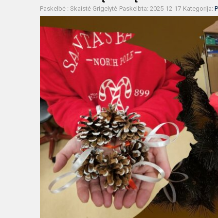
Paskelbė : Skaistė Grigelytė
Paskelbta: 2025-12-17
Kategorija:
P