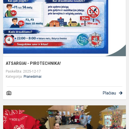
ATSARGIAI - PIROTECHNIKA!
Paskelbta: 2025-12-17
Kategorija:
Pranešimai
Plačiau
I
š
į
š