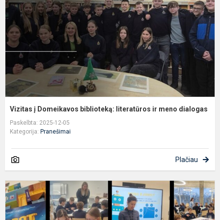
b
l
ir
m
d
Vizitas į Domeikavos biblioteką: literatūros ir meno dialogas
Paskelbta: 2025-12-05
Kategorija:
Pranešimai
Plačiau
J
ty
5