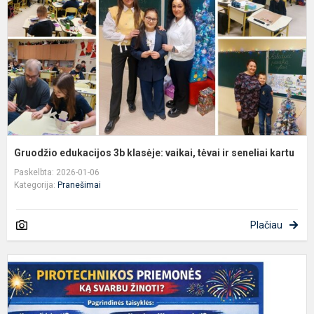
v
t
ir
s
k.
Gruodžio edukacijos 3b klasėje: vaikai, tėvai ir seneliai kartu
Paskelbta: 2026-01-06
Kategorija:
Pranešimai
Plačiau
A
-
P