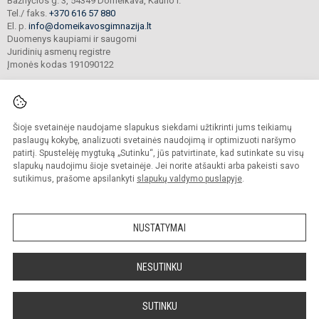
Bažnyčios g. 3, 54349 Domeikava, Kauno r.
Tel./ faks.
+370 616 57 880
El. p.
info@domeikavosgimnazija.lt
Duomenys kaupiami ir saugomi
Juridinių asmenų registre
Įmonės kodas 191090122
Šioje svetainėje naudojame slapukus siekdami užtikrinti jums teikiamų
© 2021. Kauno r. Domeikavos gimnazija. Visos teisės saugomos.
Kopijuoti turinį be raštiško gimnazijos sutikimo griežtai draudžiama.
paslaugų kokybę, analizuoti svetainės naudojimą ir optimizuoti naršymo
patirtį. Spustelėję mygtuką „Sutinku“, jūs patvirtinate, kad sutinkate su visų
Prieinamumo paraiška
Slapukų valdymas
slapukų naudojimu šioje svetainėje. Jei norite atšaukti arba pakeisti savo
sutikimus, prašome apsilankyti
slapukų valdymo puslapyje
.
Sumanus būdas atnaujinti
mokyklos interneto
svetainę
NUSTATYMAI
NESUTINKU
SUTINKU