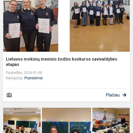
k
s
e
Lietuvos mokinių meninio žodžio konkurso savivaldybės
etapas
Paskelbta: 2026-01-08
Kategorija:
Pranešimai
Plačiau
G
e
3
k