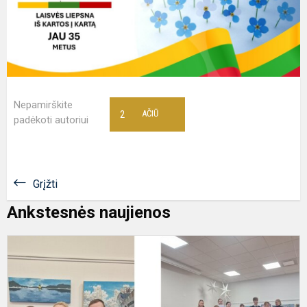
Nepamirškite
2
AČIŪ
padėkoti autoriui
Grįžti
Ankstesnės naujienos
L
m
m
ž