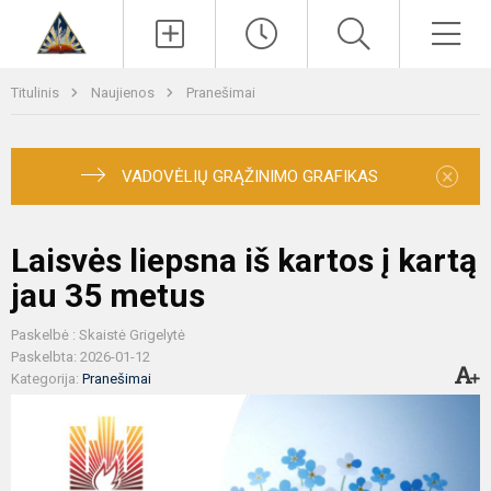
Paieška
Men
Titulinis
Naujienos
Pranešimai
×
VADOVĖLIŲ GRĄŽINIMO GRAFIKAS
Laisvės liepsna iš kartos į kartą
jau 35 metus
Paskelbė : Skaistė Grigelytė
Paskelbta: 2026-01-12
Kategorija:
Pranešimai