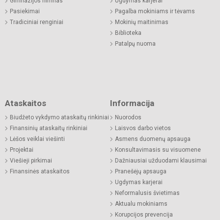
Gimnazijos himnas
Ugdymas karjerai
Pasiekimai
Pagalba mokiniams ir tėvams
Tradiciniai renginiai
Mokinių maitinimas
Biblioteka
Patalpų nuoma
Ataskaitos
Informacija
Biudžeto vykdymo ataskaitų rinkiniai
Nuorodos
Finansinių ataskaitų rinkiniai
Laisvos darbo vietos
Lėšos veiklai viešinti
Asmens duomenų apsauga
Projektai
Konsultavimasis su visuomene
Viešieji pirkimai
Dažniausiai užduodami klausimai
Finansinės ataskaitos
Pranešėjų apsauga
Ugdymas karjerai
Neformalusis švietimas
Aktualu mokiniams
Korupcijos prevencija