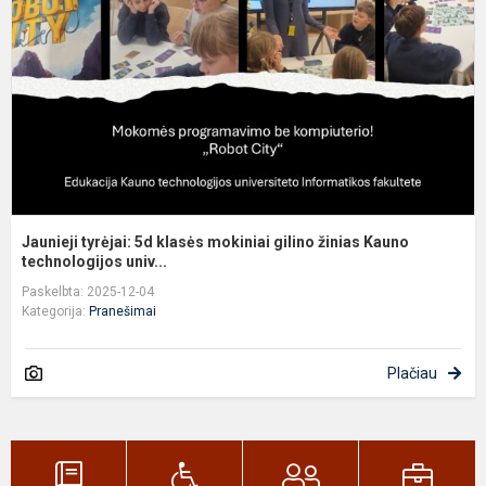
k
m
g
ž
K
te
Jaunieji tyrėjai: 5d klasės mokiniai gilino žinias Kauno
technologijos univ...
Paskelbta: 2025-12-04
Kategorija:
Pranešimai
Plačiau