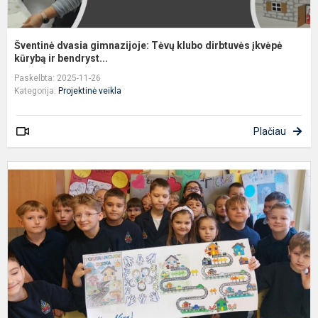
Šventinė dvasia gimnazijoje: Tėvų klubo dirbtuvės įkvėpė
kūrybą ir bendryst...
Paskelbta: 2025-11-26
Kategorija:
Projektinė veikla
Plačiau
M
T
d