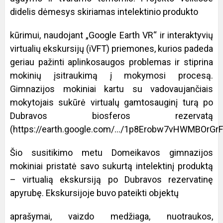
didelis dėmesys skiriamas intelektinio produkto
kūrimui, naudojant „Google Earth VR“ ir interaktyvių
virtualių ekskursijų (iVFT) priemones, kurios padeda
geriau pažinti aplinkosaugos problemas ir stiprina
mokinių įsitraukimą į mokymosi procesą.
Gimnazijos mokiniai kartu su vadovaujančiais
mokytojais sukūrė virtualų gamtosauginį turą po
Dubravos biosferos rezervatą
(
https://earth.google.com/.../1p8Erobw7vHWMBOrGrFp
Šio susitikimo metu Domeikavos gimnazijos
mokiniai pristatė savo sukurtą intelektinį produktą
– virtualią ekskursiją po Dubravos rezervatinę
apyrubę. Ekskursijoje buvo pateikti objektų
aprašymai, vaizdo medžiaga, nuotraukos,