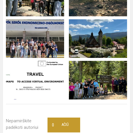
Nepamirškite
0
AČIŪ
padėkoti autoriui