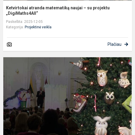
Ketvirtokai atranda matematiką naujai – su projektu
„DigiMaths4All“
Paskelbta: 2025-12-05
Kategorija:
Projektinė veikla
Plačiau
I
D
g
į
P
m
k
ka