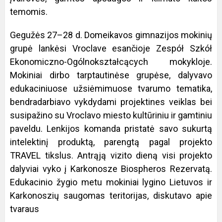
temomis.
Gegužės 27–28 d. Domeikavos gimnazijos mokinių
grupė lankėsi Vroclave esančioje Zespół Szkół
Ekonomiczno-Ogólnokształcących mokykloje.
Mokiniai dirbo tarptautinėse grupėse, dalyvavo
edukaciniuose užsiėmimuose tvarumo tematika,
bendradarbiavo vykdydami projektines veiklas bei
susipažino su Vroclavo miesto kultūriniu ir gamtiniu
paveldu. Lenkijos komanda pristatė savo sukurtą
intelektinį produktą, parengtą pagal projekto
TRAVEL tikslus. Antrąją vizito dieną visi projekto
dalyviai vyko į Karkonosze Biospheros Rezervatą.
Edukacinio žygio metu mokiniai lygino Lietuvos ir
Karkonoszių saugomas teritorijas, diskutavo apie
tvaraus