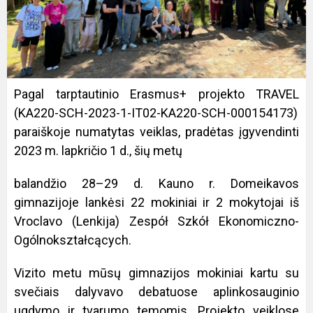
Pagal tarptautinio Erasmus+ projekto TRAVEL
(KA220-SCH-2023-1-IT02-KA220-SCH-000154173)
paraiškoje numatytas veiklas, pradėtas įgyvendinti
2023 m. lapkričio 1 d., šių metų
balandžio 28–29 d. Kauno r. Domeikavos
gimnazijoje lankėsi 22 mokiniai ir 2 mokytojai iš
Vroclavo (Lenkija) Zespół Szkół Ekonomiczno-
Ogólnokształcących.
Vizito metu mūsų gimnazijos mokiniai kartu su
svečiais dalyvavo debatuose aplinkosauginio
ugdymo ir tvarumo temomis. Projekto veiklose