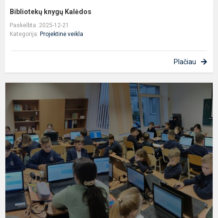
Bibliotekų knygų Kalėdos
Paskelbta: 2025-12-21
Kategorija:
Projektinė veikla
Plačiau
K
a
m
n
–
s
p
„