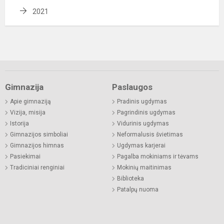
2021
Gimnazija
Paslaugos
Apie gimnaziją
Pradinis ugdymas
Vizija, misija
Pagrindinis ugdymas
Istorija
Vidurinis ugdymas
Gimnazijos simboliai
Neformalusis švietimas
Gimnazijos himnas
Ugdymas karjerai
Pasiekimai
Pagalba mokiniams ir tėvams
Tradiciniai renginiai
Mokinių maitinimas
Biblioteka
Patalpų nuoma