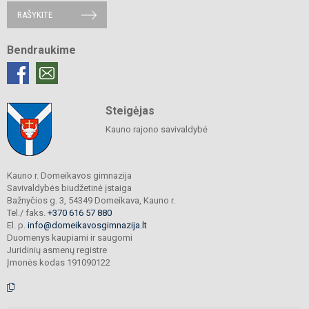
RAŠYKITE
Bendraukime
Steigėjas
Kauno rajono savivaldybė
Kauno r. Domeikavos gimnazija
Savivaldybės biudžetinė įstaiga
Bažnyčios g. 3, 54349 Domeikava, Kauno r.
Tel./ faks.
+370 616 57 880
El. p.
info@domeikavosgimnazija.lt
Duomenys kaupiami ir saugomi
Juridinių asmenų registre
Įmonės kodas 191090122