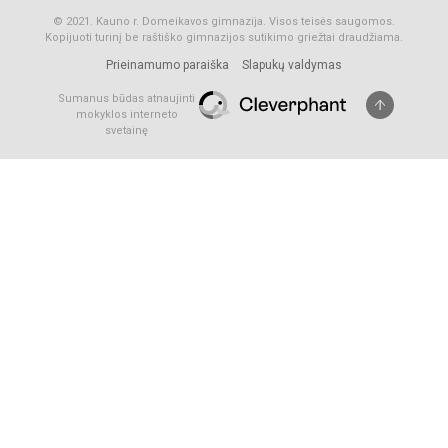
© 2021. Kauno r. Domeikavos gimnazija. Visos teisės saugomos.
Kopijuoti turinį be raštiško gimnazijos sutikimo griežtai draudžiama.
Prieinamumo paraiška
Slapukų valdymas
Sumanus būdas atnaujinti
mokyklos interneto
svetainę