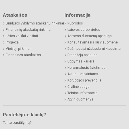
Ataskaitos
Informacija
Biudžeto vykdymo ataskaitų rinkiniai
Nuorodos
Finansinių ataskaitų rinkiniai
Laisvos darbo vietos
Lėšos veiklai viešinti
Asmens duomenų apsauga
Projektai
Konsultavimasis su visuomene
Viešieji pirkimai
Dažniausiai užduodami klausimai
Finansinės ataskaitos
Pranešėjų apsauga
Ugdymas karjerai
Neformalusis švietimas
Aktualu mokiniams
Korupcijos prevencija
Civilinė sauga
Teisinė informacija
Atviri duomenys
Pastebėjote klaidų?
Turite pasiūlymų?