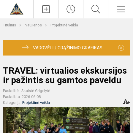
Paieška
Men
Titulinis
Naujienos
Projektinė veikla
×
VADOVĖLIŲ GRĄŽINIMO GRAFIKAS
TRAVEL: virtualios ekskursijos
ir pažintis su gamtos paveldu
Paskelbė : Skaistė Grigelytė
Paskelbta: 2026-06-08
Kategorija:
Projektinė veikla