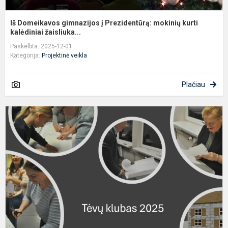
Iš Domeikavos gimnazijos į Prezidentūrą: mokinių kurti
kalėdiniai žaisliuka...
Paskelbta: 2025-12-01
Kategorija:
Projektinė veikla
Plačiau
Š
d
g
T
k
d
į
kū