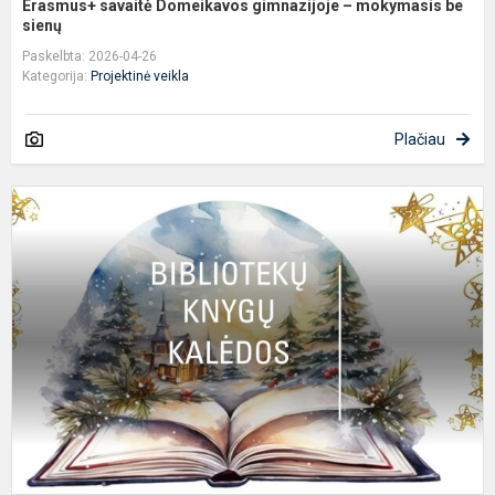
Erasmus+ savaitė Domeikavos gimnazijoje – mokymasis be
sienų
Paskelbta: 2026-04-26
Kategorija:
Projektinė veikla
Plačiau
B
k
K