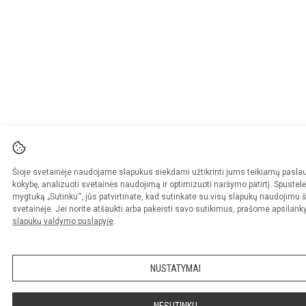
Šioje svetainėje naudojame slapukus siekdami užtikrinti jums teikiamų pasla
kokybę, analizuoti svetainės naudojimą ir optimizuoti naršymo patirtį. Spustelė
mygtuką „Sutinku“, jūs patvirtinate, kad sutinkate su visų slapukų naudojimu š
svetainėje. Jei norite atšaukti arba pakeisti savo sutikimus, prašome apsilanky
slapukų valdymo puslapyje
.
NUSTATYMAI
NESUTINKU