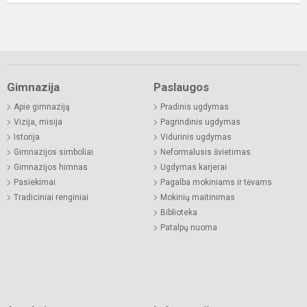
Gimnazija
Paslaugos
Apie gimnaziją
Pradinis ugdymas
Vizija, misija
Pagrindinis ugdymas
Istorija
Vidurinis ugdymas
Gimnazijos simboliai
Neformalusis švietimas
Gimnazijos himnas
Ugdymas karjerai
Pasiekimai
Pagalba mokiniams ir tėvams
Tradiciniai renginiai
Mokinių maitinimas
Biblioteka
Patalpų nuoma