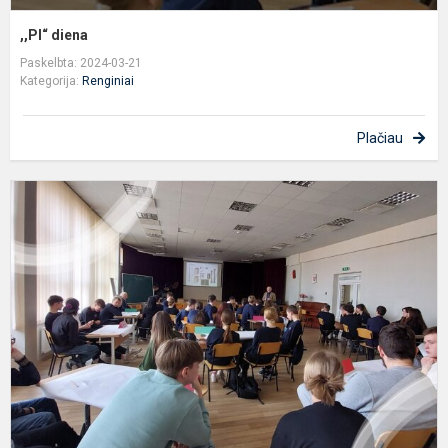
,,PI“ diena
Paskelbta: 2024-03-21
Kategorija:
Renginiai
Plačiau
Č
„
ti