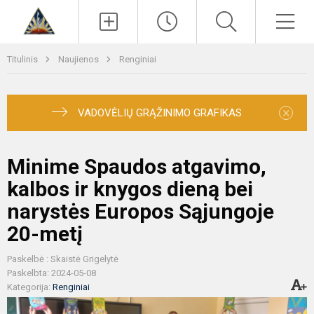
Paieška
Men
Titulinis
Naujienos
Renginiai
×
VADOVĖLIŲ GRĄŽINIMO GRAFIKAS
Minime Spaudos atgavimo,
kalbos ir knygos dieną bei
narystės Europos Sąjungoje
20-metį
Paskelbė : Skaistė Grigelytė
Paskelbta: 2024-05-08
Kategorija:
Renginiai