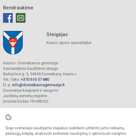
Bendraukime
Steigėjas
Kauno rajono savivaldybė
Kauno r. Domeikavos gimnazija
Savivaldybės biudžetinė įstaiga
Bažnyčios g. 3, 54349 Domeikava, Kauno r.
Tel./ faks.
+370 616 57 880
El. p.
info@domeikavosgimnazija.lt
Duomenys kaupiami ir saugomi
Juridinių asmenų registre
Įmonės kodas 191090122
Šioje svetainėje naudojame slapukus siekdami užtikrinti jums teikiamų
© 2021. Kauno r. Domeikavos gimnazija. Visos teisės saugomos.
Kopijuoti turinį be raštiško gimnazijos sutikimo griežtai draudžiama.
paslaugų kokybę, analizuoti svetainės naudojimą ir optimizuoti naršymo