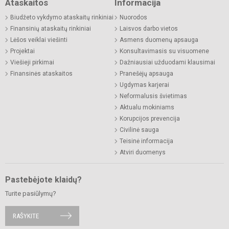
Ataskaitos
Informacija
Biudžeto vykdymo ataskaitų rinkiniai
Nuorodos
Finansinių ataskaitų rinkiniai
Laisvos darbo vietos
Lėšos veiklai viešinti
Asmens duomenų apsauga
Projektai
Konsultavimasis su visuomene
Viešieji pirkimai
Dažniausiai užduodami klausimai
Finansinės ataskaitos
Pranešėjų apsauga
Ugdymas karjerai
Neformalusis švietimas
Aktualu mokiniams
Korupcijos prevencija
Civilinė sauga
Teisinė informacija
Atviri duomenys
Pastebėjote klaidų?
Turite pasiūlymų?
RAŠYKITE