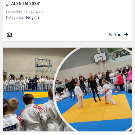
,,TALENTAI 2024"
Paskelbta: 2024-04-28
Kategorija:
Renginiai
Plačiau
D
t