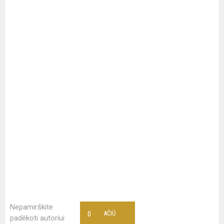
Nepamirškite
0
AČIŪ
padėkoti autoriui