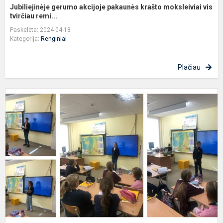
Jubiliejinėje gerumo akcijoje pakaunės krašto moksleiviai vis
tvirčiau remi...
Paskelbta: 2024-04-18
Kategorija:
Renginiai
Plačiau
P
p
l