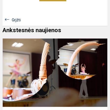
Grįžti
Ankstesnės naujienos
,
2