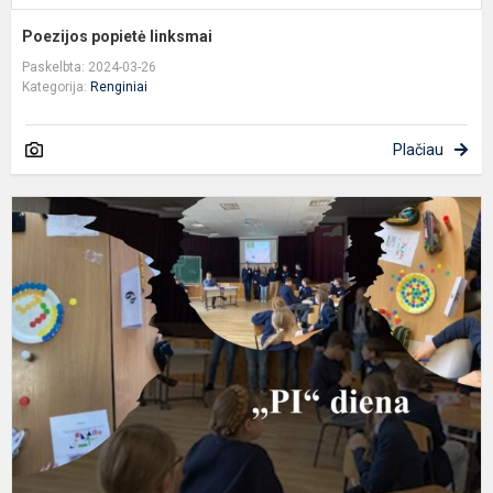
Poezijos popietė linksmai
Paskelbta: 2024-03-26
Kategorija:
Renginiai
Plačiau
,,
d