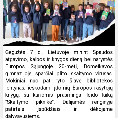
Gegužės 7 d., Lietuvoje minint Spaudos
atgavimo, kalbos ir knygos dieną bei narystės
Europos Sąjungoje 20-metį, Domeikavos
gimnazijoje sparčiai plito skaitymo virusas.
Mokiniai nuo pat ryto šlavė bibliotekos
lentynas, ieškodami įdomių Europos rašytojų
knygų, su kuriomis prasmingai leido laiką
"Skaitymo piknike". Dalijamės renginyje
patirtais įspūdžiais ir dėkojame
dalyvavusiems.