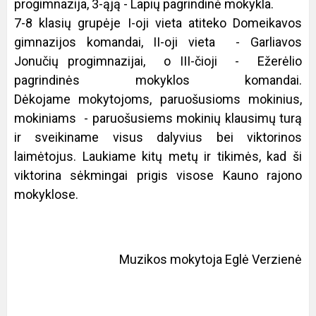
progimnazija, 3-ąją - Lapių pagrindinė mokykla.
7-8 klasių grupėje I-oji vieta atiteko Domeikavos
gimnazijos komandai, II-oji vieta - Garliavos
Jonučių progimnazijai, o III-čioji - Ežerėlio
pagrindinės mokyklos komandai.
Dėkojame mokytojoms, paruošusioms mokinius,
mokiniams - paruošusiems mokinių klausimų turą
ir sveikiname visus dalyvius bei viktorinos
laimėtojus. Laukiame kitų metų ir tikimės, kad ši
viktorina sėkmingai prigis visose Kauno rajono
mokyklose.
Muzikos mokytoja Eglė Verzienė