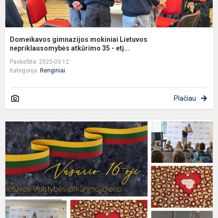
Domeikavos gimnazijos mokiniai Lietuvos
nepriklausomybės atkūrimo 35 - etį...
Paskelbta: 2025-03-12
Kategorija:
Renginiai
Plačiau
S
s
L
V
a
d