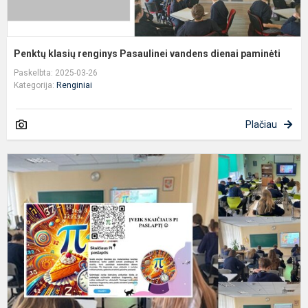
Penktų klasių renginys Pasaulinei vandens dienai paminėti
Paskelbta: 2025-03-26
Kategorija:
Renginiai
Plačiau
P
d
D
g