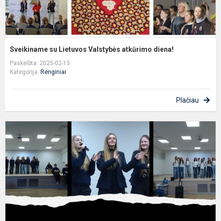
Sveikiname su Lietuvos Valstybės atkūrimo diena!
Paskelbta: 2025-02-15
Kategorija:
Renginiai
Plačiau
R
L
k
1
ų
m
d
p