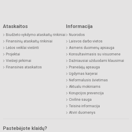
Ataskaitos
Informacija
Biudžeto vykdymo ataskaitų rinkiniai
Nuorodos
Finansinių ataskaitų rinkiniai
Laisvos darbo vietos
Lėšos veiklai viešinti
Asmens duomenų apsauga
Projektai
Konsultavimasis su visuomene
Viešieji pirkimai
Dažniausiai užduodami klausimai
Finansinės ataskaitos
Pranešėjų apsauga
Ugdymas karjerai
Neformalusis švietimas
Aktualu mokiniams
Korupcijos prevencija
Civilinė sauga
Teisinė informacija
Atviri duomenys
Pastebėjote klaidų?