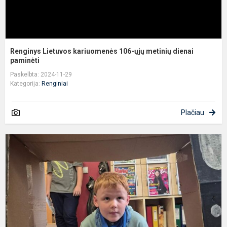
Renginys Lietuvos kariuomenės 106-ųjų metinių dienai
paminėti
Paskelbta: 2024-11-29
Kategorija:
Renginiai
Plačiau
Į
į
,
š
k
s
v