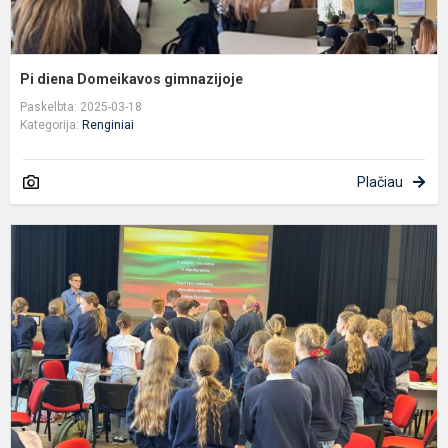
Pi diena Domeikavos gimnazijoje
Paskelbta: 2025-03-18
Kategorija:
Renginiai
Plačiau
D
g
m
L
n
at