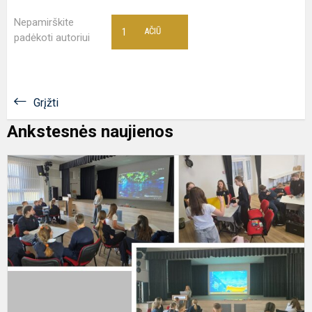
Nepamirškite
1
AČIŪ
padėkoti autoriui
Grįžti
Ankstesnės naujienos
P
k
r
P
v
d
p