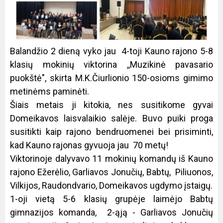
Balandžio 2 dieną vyko jau 4-toji Kauno rajono 5-8
klasių mokinių viktorina ,,Muzikinė pavasario
puokštė", skirta M.K.Čiurlionio 150-osioms gimimo
metinėms paminėti.
Šiais metais ji kitokia, nes susitikome gyvai
Domeikavos laisvalaikio salėje. Buvo puiki proga
susitikti kaip rajono bendruomenei bei prisiminti,
kad Kauno rajonas gyvuoja jau 70 metų!
Viktorinoje dalyvavo 11 mokinių komandų iš Kauno
rajono Ežerėlio, Garliavos Jonučių, Babtų, Piliuonos,
Vilkijos, Raudondvario, Domeikavos ugdymo įstaigų.
1-oji vietą 5-6 klasių grupėje laimėjo Babtų
gimnazijos komanda, 2-ąją - Garliavos Jonučių