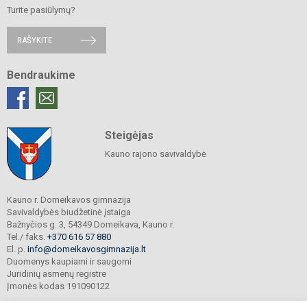
Turite pasiūlymų?
RAŠYKITE
Bendraukime
Steigėjas
Kauno rajono savivaldybė
Kauno r. Domeikavos gimnazija
Savivaldybės biudžetinė įstaiga
Bažnyčios g. 3, 54349 Domeikava, Kauno r.
Tel./ faks.
+370 616 57 880
El. p.
info@domeikavosgimnazija.lt
Duomenys kaupiami ir saugomi
Juridinių asmenų registre
Įmonės kodas 191090122