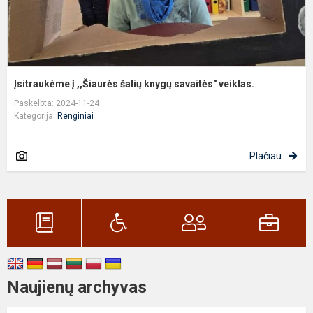
Įsitraukėme į ,,Šiaurės šalių knygų savaitės" veiklas.
Paskelbta: 2024-11-24
Kategorija:
Renginiai
Plačiau
Naujienų archyvas