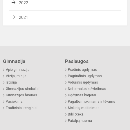
2022
2021
Gimnazija
Paslaugos
Apie gimnaziją
Pradinis ugdymas
Vizija, misija
Pagrindinis ugdymas
Istorija
Vidurinis ugdymas
Gimnazijos simboliai
Neformalusis švietimas
Gimnazijos himnas
Ugdymas karjerai
Pasiekimai
Pagalba mokiniams ir tėvams
Tradiciniai renginiai
Mokinių maitinimas
Biblioteka
Patalpų nuoma