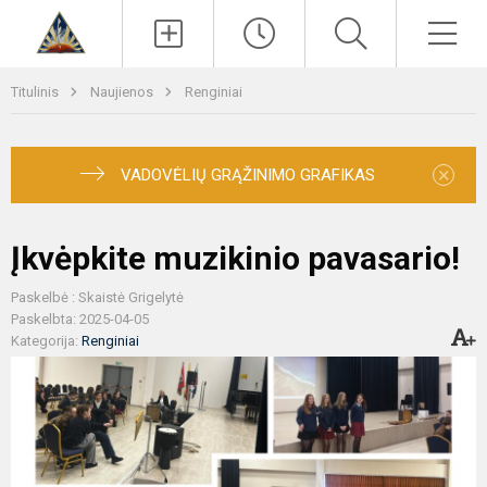
Paieška
Men
Titulinis
Naujienos
Renginiai
×
VADOVĖLIŲ GRĄŽINIMO GRAFIKAS
Įkvėpkite muzikinio pavasario!
Paskelbė : Skaistė Grigelytė
Paskelbta: 2025-04-05
Kategorija:
Renginiai