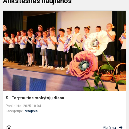
Ankstesnės naujienos
S
T
m
d
Su Tarptautine mokytojų diena
Paskelbta: 2025-10-04
Kategorija:
Renginiai
Plačiau