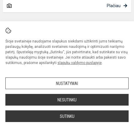
Plačiau
Šioje svetainėje naudojame slapukus siekdami užtikrinti jums teikiamų
paslaugų kokybę, analizuoti svetainės naudojimą ir optimizuoti naršymo
patirtį. Spustelėję mygtuką „Sutinku“, jūs patvirtinate, kad sutinkate su visų
slapukų naudojimu šioje svetainėje. Jei norite atšaukti arba pakeisti savo
Naujienų archyvas
sutikimus, prašome apsilankyti
slapukų valdymo puslapyje
.
2026
NUSTATYMAI
LIEPA (4)
NESUTINKU
BIRŽELIS (10)
GEGUŽĖ (9)
SUTINKU
BALANDIS (12)
KOVAS (20)