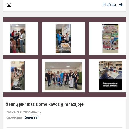
Plačiau
Š
p
D
g
Šeimų piknikas Domeikavos gimnazijoje
Paskelbta: 2025-06-15
Kategorija:
Renginiai