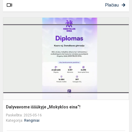
Plačiau
D
i
„
e
Dalyvavome iššūkyje „Mokyklos eina“!
Paskelbta: 2025-05-16
Kategorija:
Renginiai