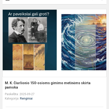
M
K
Č
1
o
g
m
s
p
M. K. Čiurlionio 150-osioms gimimo metinėms skirta
pamoka
Paskelbta: 2025-09-27
Kategorija:
Renginiai