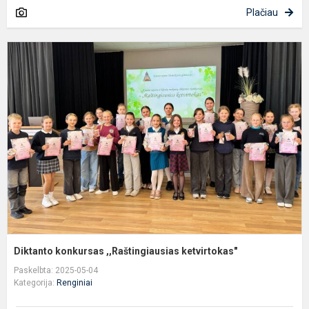
Plačiau
D
k
,
k
Diktanto konkursas ,,Raštingiausias ketvirtokas"
Paskelbta: 2025-05-04
Kategorija:
Renginiai