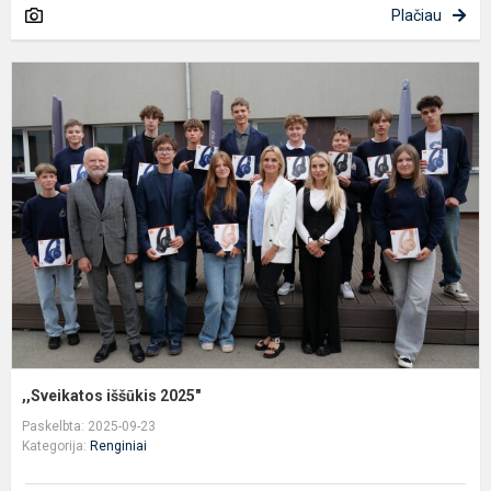
Plačiau
,
i
2
,,Sveikatos iššūkis 2025"
Paskelbta: 2025-09-23
Kategorija:
Renginiai