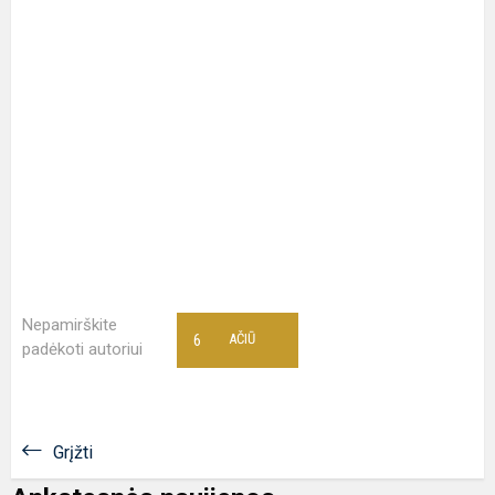
Nepamirškite
6
AČIŪ
padėkoti autoriui
Grįžti