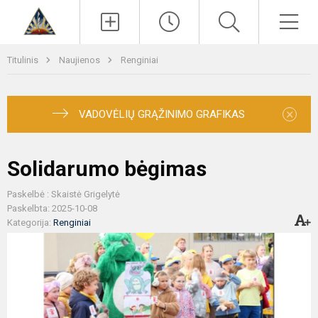
Paieška
Men
Titulinis
Naujienos
Renginiai
×
VADOVĖLIŲ GRĄŽINIMO GRAFIKAS
Solidarumo bėgimas
Paskelbė : Skaistė Grigelytė
Paskelbta: 2025-10-08
Kategorija:
Renginiai