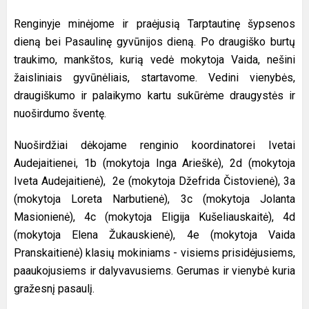
Renginyje minėjome ir praėjusią Tarptautinę šypsenos
dieną bei Pasaulinę gyvūnijos dieną. Po draugiško burtų
traukimo, mankštos, kurią vedė mokytoja Vaida, nešini
žaisliniais gyvūnėliais, startavome. Vedini vienybės,
draugiškumo ir palaikymo kartu sukūrėme draugystės ir
nuoširdumo šventę.
Nuoširdžiai dėkojame renginio koordinatorei Ivetai
Audejaitienei, 1b (mokytoja Inga Arieškė), 2d (mokytoja
Iveta Audejaitienė), 2e (mokytoja Džefrida Čistovienė), 3a
(mokytoja Loreta Narbutienė), 3c (mokytoja Jolanta
Masionienė), 4c (mokytoja Eligija Kušeliauskaitė), 4d
(mokytoja Elena Žukauskienė), 4e (mokytoja Vaida
Pranskaitienė) klasių mokiniams - visiems prisidėjusiems,
paaukojusiems ir dalyvavusiems. Gerumas ir vienybė kuria
gražesnį pasaulį.