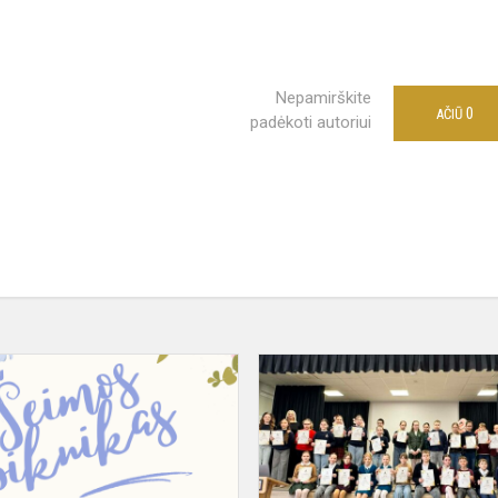
Nepamirškite
0
AČIŪ
padėkoti autoriui
Šeimos
piknikas
Domeikavos
gimnazijos
stadione