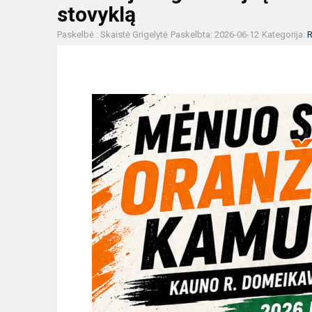
stovyklą
Paskelbė : Skaistė Grigelytė
Paskelbta: 2026-06-12
Kategorija:
R