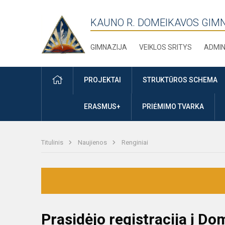
KAUNO R. DOMEIKAVOS GIM
GIMNAZIJA
VEIKLOS SRITYS
ADMIN
PRADŽIA
PROJEKTAI
STRUKTŪROS SCHEMA
ERASMUS+
PRIĖMIMO TVARKA
Titulinis
Naujienos
Renginiai
Prasidėjo registracija į D