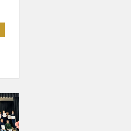
Lietuvių
kalbos
diktanto
rašymo
konkursas