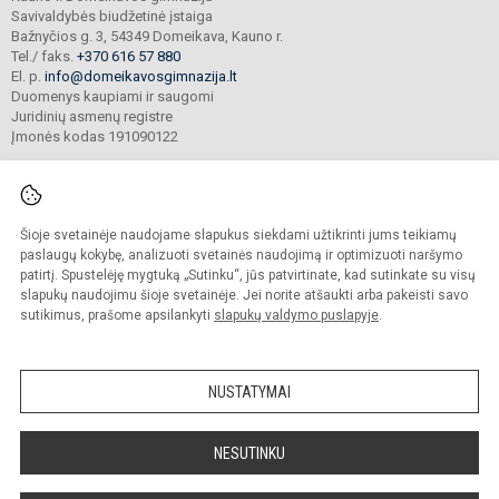
Savivaldybės biudžetinė įstaiga
Bažnyčios g. 3, 54349 Domeikava, Kauno r.
Tel./ faks.
+370 616 57 880
El. p.
info@domeikavosgimnazija.lt
Duomenys kaupiami ir saugomi
Juridinių asmenų registre
Įmonės kodas 191090122
Šioje svetainėje naudojame slapukus siekdami užtikrinti jums teikiamų
© 2021. Kauno r. Domeikavos gimnazija. Visos teisės saugomos.
Kopijuoti turinį be raštiško gimnazijos sutikimo griežtai draudžiama.
paslaugų kokybę, analizuoti svetainės naudojimą ir optimizuoti naršymo
patirtį. Spustelėję mygtuką „Sutinku“, jūs patvirtinate, kad sutinkate su visų
Prieinamumo paraiška
Slapukų valdymas
slapukų naudojimu šioje svetainėje. Jei norite atšaukti arba pakeisti savo
sutikimus, prašome apsilankyti
slapukų valdymo puslapyje
.
Sumanus būdas atnaujinti
mokyklos interneto
svetainę
NUSTATYMAI
NESUTINKU