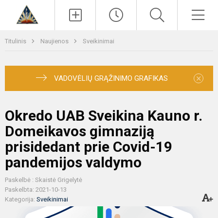
Paieška
Men
Titulinis
Naujienos
Sveikinimai
×
VADOVĖLIŲ GRĄŽINIMO GRAFIKAS
Okredo UAB Sveikina Kauno r.
Domeikavos gimnaziją
prisidedant prie Covid-19
pandemijos valdymo
Paskelbė : Skaistė Grigelytė
Paskelbta: 2021-10-13
Kategorija:
Sveikinimai