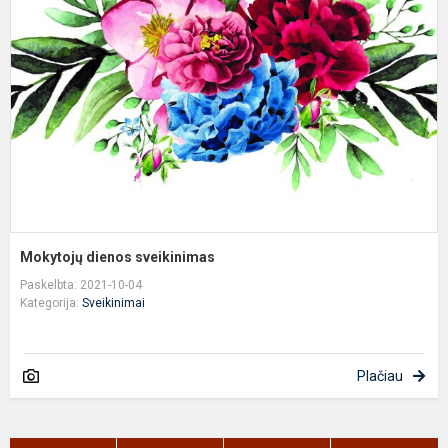
s
Mokytojų dienos sveikinimas
Paskelbta: 2021-10-04
Kategorija:
Sveikinimai
Plačiau