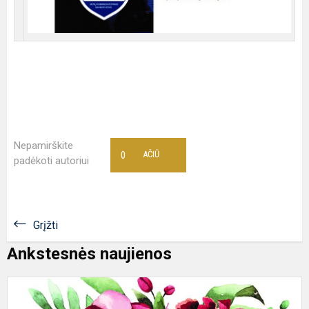
Nepamirškite
0
AČIŪ
padėkoti autoriui
Grįžti
Ankstesnės naujienos
M
d