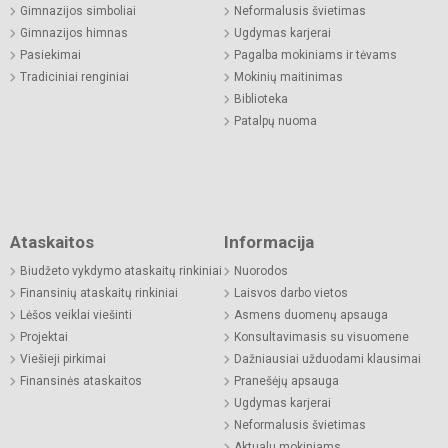
Gimnazijos simboliai
Neformalusis švietimas
Gimnazijos himnas
Ugdymas karjerai
Pasiekimai
Pagalba mokiniams ir tėvams
Tradiciniai renginiai
Mokinių maitinimas
Biblioteka
Patalpų nuoma
Ataskaitos
Informacija
Biudžeto vykdymo ataskaitų rinkiniai
Nuorodos
Finansinių ataskaitų rinkiniai
Laisvos darbo vietos
Lėšos veiklai viešinti
Asmens duomenų apsauga
Projektai
Konsultavimasis su visuomene
Viešieji pirkimai
Dažniausiai užduodami klausimai
Finansinės ataskaitos
Pranešėjų apsauga
Ugdymas karjerai
Neformalusis švietimas
Aktualu mokiniams