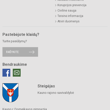
Korupcijos prevencija
Civilinė sauga
Teisinė informacija
Atviri duomenys
Pastebėjote klaidų?
Turite pasiūlymų?
RAŠYKITE
Bendraukime
Steigėjas
Kauno rajono savivaldybė
Kauno r. Domeikavos gimnazija