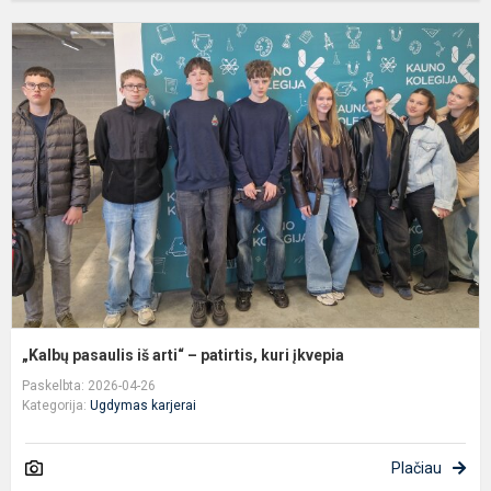
„
p
i
ar
–
p
k
į
„Kalbų pasaulis iš arti“ – patirtis, kuri įkvepia
Paskelbta: 2026-04-26
Kategorija:
Ugdymas karjerai
Plačiau