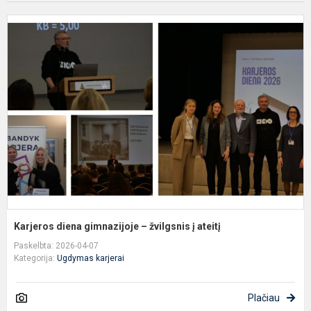
K
d
g
–
ž
į
a
Karjeros diena gimnazijoje – žvilgsnis į ateitį
Paskelbta: 2026-04-07
Kategorija:
Ugdymas karjerai
Plačiau