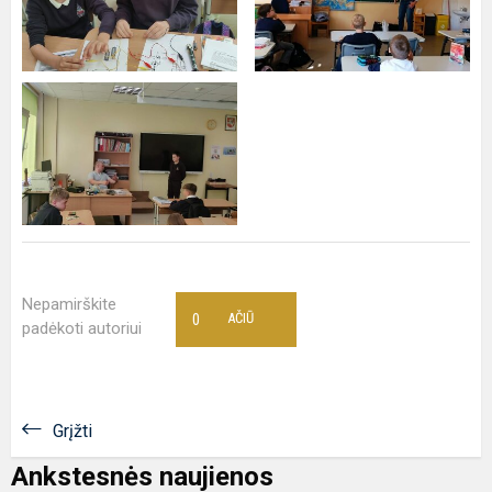
Nepamirškite
0
AČIŪ
padėkoti autoriui
Grįžti
Ankstesnės naujienos