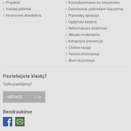
Projektai
Konsultavimasis su visuomene
Viešieji pirkimai
Dažniausiai užduodami klausimai
Finansinės ataskaitos
Pranešėjų apsauga
Ugdymas karjerai
Neformalusis švietimas
Aktualu mokiniams
Korupcijos prevencija
Civilinė sauga
Teisinė informacija
Atviri duomenys
Pastebėjote klaidų?
Turite pasiūlymų?
RAŠYKITE
Bendraukime