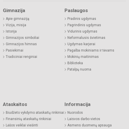
Gimnazija
Paslaugos
Apie gimnaziją
Pradinis ugdymas
Vizija, misija
Pagrindinis ugdymas
Istorija
Vidurinis ugdymas
Gimnazijos simboliai
Neformalusis švietimas
Gimnazijos himnas
Ugdymas karjerai
Pasiekimai
Pagalba mokiniams ir tėvams
Tradiciniai renginiai
Mokinių maitinimas
Biblioteka
Patalpų nuoma
Ataskaitos
Informacija
Biudžeto vykdymo ataskaitų rinkiniai
Nuorodos
Finansinių ataskaitų rinkiniai
Laisvos darbo vietos
Lėšos veiklai viešinti
Asmens duomenų apsauga