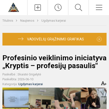
Paieška
Men
Titulinis
Naujienos
Ugdymas karjerai
×
VADOVĖLIŲ GRĄŽINIMO GRAFIKAS
Profesinio veiklinimo iniciatyva
„Kryptis – profesijų pasaulis"
Paskelbė : Skaistė Grigelytė
Paskelbta: 2026-06-10
Kategorija:
Ugdymas karjerai