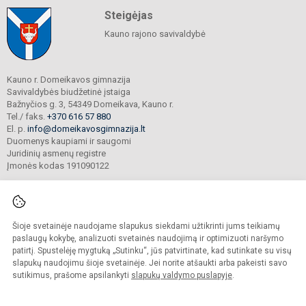
Steigėjas
Kauno rajono savivaldybė
Kauno r. Domeikavos gimnazija
Savivaldybės biudžetinė įstaiga
Bažnyčios g. 3, 54349 Domeikava, Kauno r.
Tel./ faks.
+370 616 57 880
El. p.
info@domeikavosgimnazija.lt
Duomenys kaupiami ir saugomi
Juridinių asmenų registre
Įmonės kodas 191090122
Šioje svetainėje naudojame slapukus siekdami užtikrinti jums teikiamų
© 2021. Kauno r. Domeikavos gimnazija. Visos teisės saugomos.
Kopijuoti turinį be raštiško gimnazijos sutikimo griežtai draudžiama.
paslaugų kokybę, analizuoti svetainės naudojimą ir optimizuoti naršymo
patirtį. Spustelėję mygtuką „Sutinku“, jūs patvirtinate, kad sutinkate su visų
Prieinamumo paraiška
Slapukų valdymas
slapukų naudojimu šioje svetainėje. Jei norite atšaukti arba pakeisti savo
sutikimus, prašome apsilankyti
slapukų valdymo puslapyje
.
Sumanus būdas atnaujinti
mokyklos interneto
svetainę