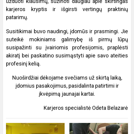
užduoti klausimų, sužinoti daugiau apie skirtingas
karjeros kryptis ir išgirsti vertingų praktinių
patarimų.
Susitikimai buvo naudingi, įdomūs ir prasmingi. Jie
suteikė mokiniams galimybę iš pirmų lūpų
susipažinti su įvairiomis profesijomis, praplėsti
akiratį bei paskatino susimąstyti apie savo ateities
profesinį kelią.
Nuoširdžiai dėkojame svečiams už skirtą laiką,
įdomius pasakojimus, pasidalinta patirtimi ir
įkvėpimą jaunajai kartai.
Karjeros specialistė Odeta Belazarė