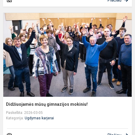
D
m
g
m
Didžiuojamės mūsų gimnazijos mokiniu!
Paskelbta: 2026-03-05
Kategorija:
Ugdymas karjerai