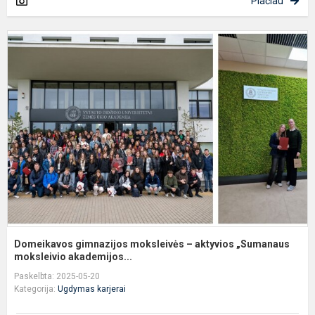
Plačiau
D
g
m
–
a
„
m
Domeikavos gimnazijos moksleivės – aktyvios „Sumanaus
moksleivio akademijos...
Paskelbta: 2025-05-20
Kategorija:
Ugdymas karjerai