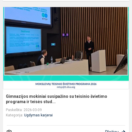
G
m
s
s
t
š
p
Gimnazijos mokiniai susipažino su teisinio švietimo
programa ir teisės stud...
Paskelbta: 2026-03-09
Kategorija:
Ugdymas karjerai
Plačiau