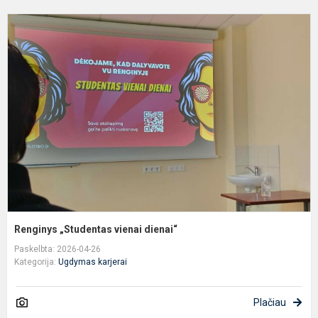
R
„
v
d
Renginys „Studentas vienai dienai“
Paskelbta: 2026-04-26
Kategorija:
Ugdymas karjerai
Plačiau