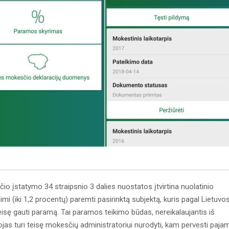
 įstatymo 34 straipsnio 3 dalies nuostatos įtvirtina nuolatinio
i (iki 1,2 procentų) paremti pasirinktą subjektą, kuris pagal Lietuvo
isę gauti paramą. Tai paramos teikimo būdas, nereikalaujantis iš
ojas turi teisę mokesčių administratoriui nurodyti, kam pervesti paja