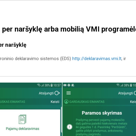
 per naršyklę arba mobilią VMI programėl
r naršyklę
ktroninio deklaravimo sistemos (EDS)
http://deklaravimas.vmi.lt
, ir