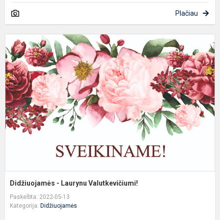
Plačiau
D
-
L
V
Didžiuojamės - Laurynu Valutkevičiumi!
Paskelbta: 2022-05-13
Kategorija:
Didžiuojamės