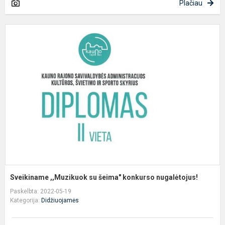
Plačiau
S
,
s
š
k
n
Sveikiname ,,Muzikuok su šeima" konkurso nugalėtojus!
Paskelbta: 2022-05-19
Kategorija:
Didžiuojamės