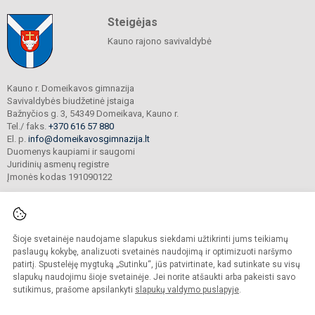
Steigėjas
Kauno rajono savivaldybė
Kauno r. Domeikavos gimnazija
Savivaldybės biudžetinė įstaiga
Bažnyčios g. 3, 54349 Domeikava, Kauno r.
Tel./ faks.
+370 616 57 880
El. p.
info@domeikavosgimnazija.lt
Duomenys kaupiami ir saugomi
Juridinių asmenų registre
Įmonės kodas 191090122
Šioje svetainėje naudojame slapukus siekdami užtikrinti jums teikiamų
© 2021. Kauno r. Domeikavos gimnazija. Visos teisės saugomos.
Kopijuoti turinį be raštiško gimnazijos sutikimo griežtai draudžiama.
paslaugų kokybę, analizuoti svetainės naudojimą ir optimizuoti naršymo
patirtį. Spustelėję mygtuką „Sutinku“, jūs patvirtinate, kad sutinkate su visų
Prieinamumo paraiška
Slapukų valdymas
slapukų naudojimu šioje svetainėje. Jei norite atšaukti arba pakeisti savo
sutikimus, prašome apsilankyti
slapukų valdymo puslapyje
.
Sumanus būdas atnaujinti
mokyklos interneto