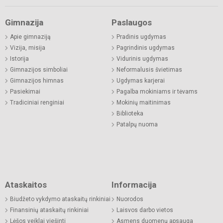
Gimnazija
Paslaugos
Apie gimnaziją
Pradinis ugdymas
Vizija, misija
Pagrindinis ugdymas
Istorija
Vidurinis ugdymas
Gimnazijos simboliai
Neformalusis švietimas
Gimnazijos himnas
Ugdymas karjerai
Pasiekimai
Pagalba mokiniams ir tėvams
Tradiciniai renginiai
Mokinių maitinimas
Biblioteka
Patalpų nuoma
Ataskaitos
Informacija
Biudžeto vykdymo ataskaitų rinkiniai
Nuorodos
Finansinių ataskaitų rinkiniai
Laisvos darbo vietos
Lėšos veiklai viešinti
Asmens duomenų apsauga