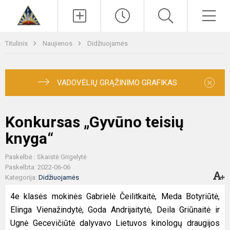
Paieška
Men
Titulinis
Naujienos
Didžiuojamės
×
VADOVĖLIŲ GRĄŽINIMO GRAFIKAS
Konkursas „Gyvūno teisių
knyga“
Paskelbė : Skaistė Grigelytė
Paskelbta: 2022-06-06
Kategorija:
Didžiuojamės
4e klasės mokinės Gabrielė Čeilitkaitė, Meda Botyriūtė,
Elinga Vienažindytė, Goda Andrijaitytė, Deila Griūnaitė ir
Ugnė Gecevičiūtė dalyvavo Lietuvos kinologų draugijos