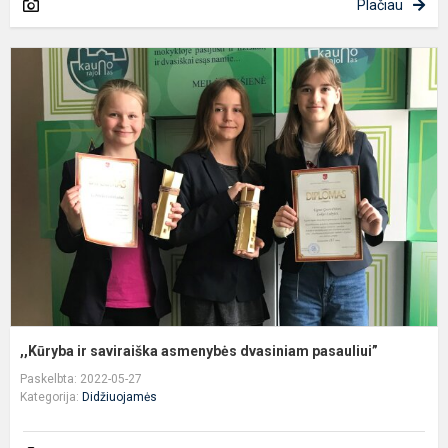
Plačiau
,
ir
s
a
d
p
,,Kūryba ir saviraiška asmenybės dvasiniam pasauliui”
Paskelbta: 2022-05-27
Kategorija:
Didžiuojamės