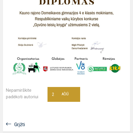
Nepamirškite
2
AČIŪ
padėkoti autoriui
Grįžti