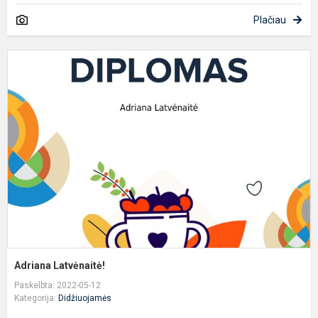
Plačiau
A
L
Adriana Latvėnaitė!
Paskelbta: 2022-05-12
Kategorija:
Didžiuojamės