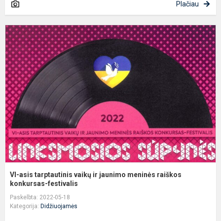
Plačiau
V
a
t
v
ir
j
m
r
k
VI-asis tarptautinis vaikų ir jaunimo meninės raiškos
konkursas-festivalis
Paskelbta: 2022-05-18
Kategorija:
Didžiuojamės