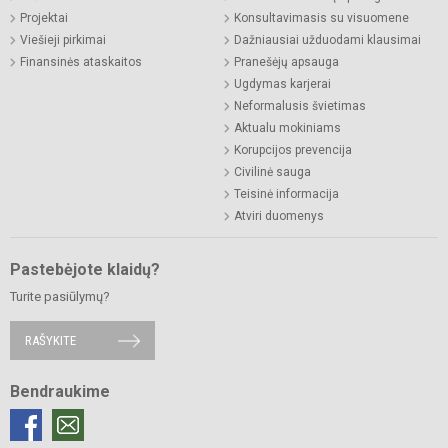
Projektai
Konsultavimasis su visuomene
Viešieji pirkimai
Dažniausiai užduodami klausimai
Finansinės ataskaitos
Pranešėjų apsauga
Ugdymas karjerai
Neformalusis švietimas
Aktualu mokiniams
Korupcijos prevencija
Civilinė sauga
Teisinė informacija
Atviri duomenys
Pastebėjote klaidų?
Turite pasiūlymų?
RAŠYKITE
Bendraukime