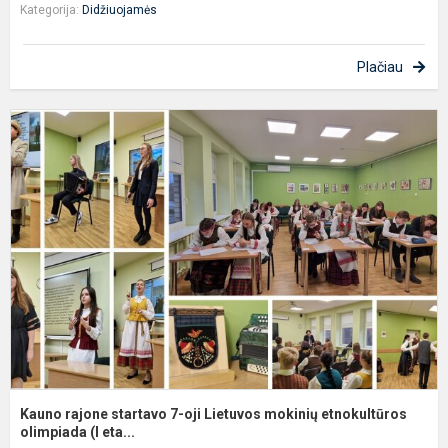
Kategorija:
Didžiuojamės
Plačiau
K
r
s
7
oj
L
m
e
Kauno rajone startavo 7-oji Lietuvos mokinių etnokultūros
olimpiada (I eta...