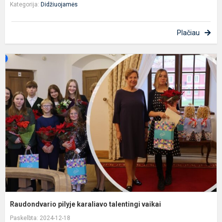
Kategorija:
Didžiuojamės
Plačiau
R
p
k
t
v
Raudondvario pilyje karaliavo talentingi vaikai
Paskelbta: 2024-12-18