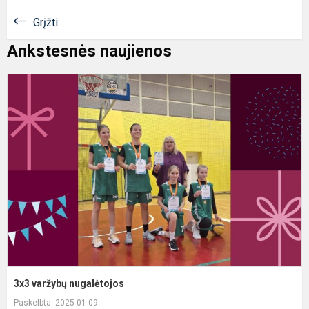
Grįžti
Ankstesnės naujienos
3
v
n
3x3 varžybų nugalėtojos
Paskelbta: 2025-01-09