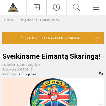
Paieška
Men
Titulinis
Naujienos
Didžiuojamės
×
VADOVĖLIŲ GRĄŽINIMO GRAFIKAS
Sveikiname Eimantą Skaringą!
Paskelbė : Skaistė Grigelytė
Paskelbta: 2025-01-15
Kategorija:
Didžiuojamės