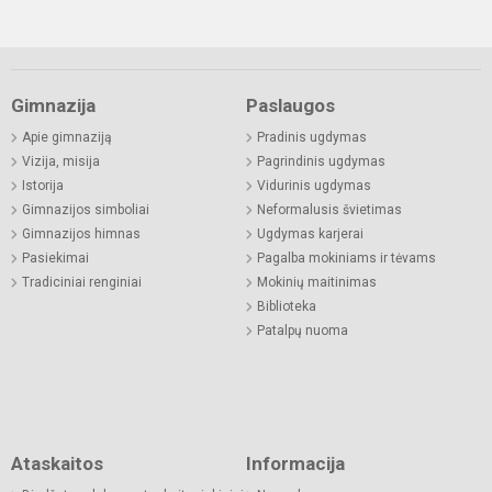
Gimnazija
Paslaugos
Apie gimnaziją
Pradinis ugdymas
Vizija, misija
Pagrindinis ugdymas
Istorija
Vidurinis ugdymas
Gimnazijos simboliai
Neformalusis švietimas
Gimnazijos himnas
Ugdymas karjerai
Pasiekimai
Pagalba mokiniams ir tėvams
Tradiciniai renginiai
Mokinių maitinimas
Biblioteka
Patalpų nuoma
Ataskaitos
Informacija