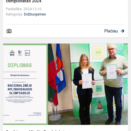
čempionatas 2024
Paskelbta: 2024-12-10
Kategorija:
Didžiuojamės
Plačiau
S
V
B