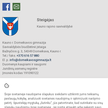
Steigėjas
Kauno rajono savivaldybė
Kauno r. Domeikavos gimnazija
Savivaldybės biudžetinė įstaiga
Bažnyčios g. 3, 54349 Domeikava, Kauno r.
Tel./ faks.
+370 616 57 880
El. p.
info@domeikavosgimnazija.lt
Duomenys kaupiami ir saugomi
Juridinių asmenų registre
Įmonės kodas 191090122
Šioje svetainėje naudojame slapukus siekdami užtikrinti jums teikiamų
© 2021. Kauno r. Domeikavos gimnazija. Visos teisės saugomos.
Kopijuoti turinį be raštiško gimnazijos sutikimo griežtai draudžiama.
paslaugų kokybę, analizuoti svetainės naudojimą ir optimizuoti naršymo
patirtį. Spustelėję mygtuką „Sutinku“, jūs patvirtinate, kad sutinkate su visų
Prieinamumo paraiška
Slapukų valdymas
slapukų naudojimu šioje svetainėje. Jei norite atšaukti arba pakeisti savo