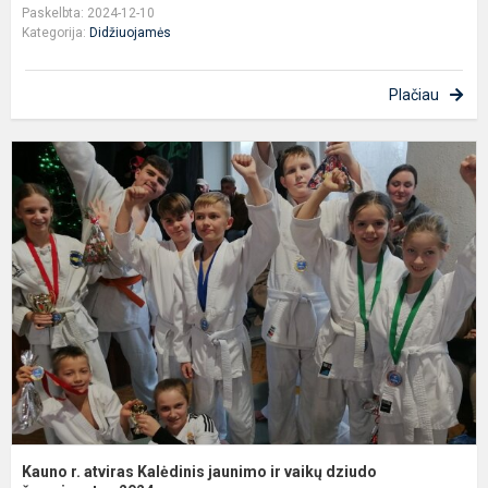
Paskelbta: 2024-12-10
Kategorija:
Didžiuojamės
Plačiau
K
r.
a
K
j
ir
v
d
č
Kauno r. atviras Kalėdinis jaunimo ir vaikų dziudo