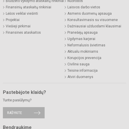
Biudžeto vykdymo ataskaitų rinkiniai
Nuorodos
Finansinių ataskaitų rinkiniai
Laisvos darbo vietos
Lėšos veiklai viešinti
Asmens duomenų apsauga
Projektai
Konsultavimasis su visuomene
Viešieji pirkimai
Dažniausiai užduodami klausimai
Finansinės ataskaitos
Pranešėjų apsauga
Ugdymas karjerai
Neformalusis švietimas
Aktualu mokiniams
Korupcijos prevencija
Civilinė sauga
Teisinė informacija
Atviri duomenys
Pastebėjote klaidų?
Turite pasiūlymų?
RAŠYKITE
Bendraukime