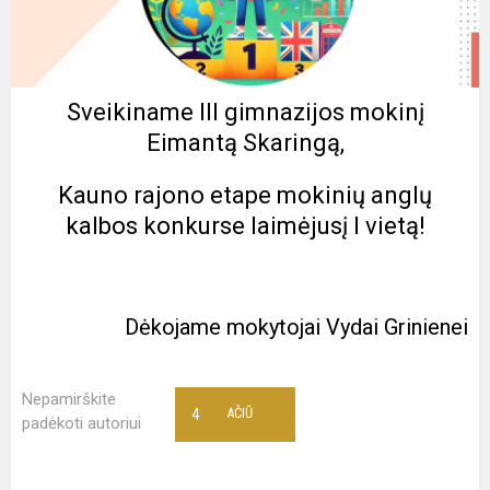
Sveikiname III gimnazijos mokinį
Eimantą Skaringą,
Kauno rajono etape mokinių anglų
kalbos konkurse laimėjusį I vietą!
Dėkojame mokytojai Vydai Grinienei
Nepamirškite
4
AČIŪ
padėkoti autoriui