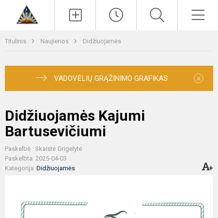
Paieška
Men
Titulinis
Naujienos
Didžiuojamės
×
VADOVĖLIŲ GRĄŽINIMO GRAFIKAS
Didžiuojamės Kajumi
Bartusevičiumi
Paskelbė : Skaistė Grigelytė
Paskelbta: 2025-04-03
Kategorija:
Didžiuojamės