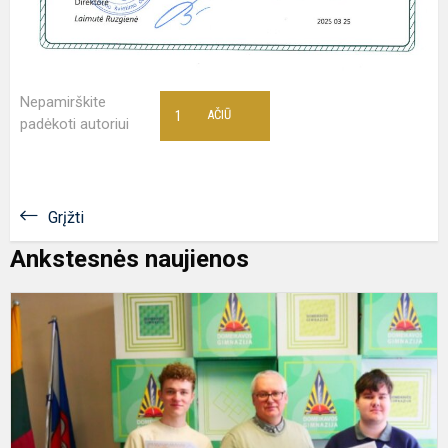
Nepamirškite
1
AČIŪ
padėkoti autoriui
Grįžti
Ankstesnės naujienos
S
,
g
2
II
v
l