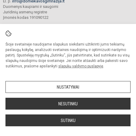
El. p.
info@domeikavosgimnazija.lt
Duomenys kaupiami ir saugomi
Juridinių asmenų registre
Įmonės kodas 191090122
Šioje svetainėje naudojame slapukus siekdami užtikrinti jums teikiamų
© 2021. Kauno r. Domeikavos gimnazija. Visos teisės saugomos.
Kopijuoti turinį be raštiško gimnazijos sutikimo griežtai draudžiama.
paslaugų kokybę, analizuoti svetainės naudojimą ir optimizuoti naršymo
patirtį. Spustelėję mygtuką „Sutinku“, jūs patvirtinate, kad sutinkate su visų
Prieinamumo paraiška
Slapukų valdymas
slapukų naudojimu šioje svetainėje. Jei norite atšaukti arba pakeisti savo
sutikimus, prašome apsilankyti
slapukų valdymo puslapyje
.
Sumanus būdas atnaujinti
mokyklos interneto
svetainę
NUSTATYMAI
NESUTINKU
SUTINKU