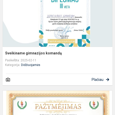
Sveikiname gimnazijos komandą
Paskelbta: 2025-02-11
Kategorija:
Didžiuojamės
Plačiau
O
2