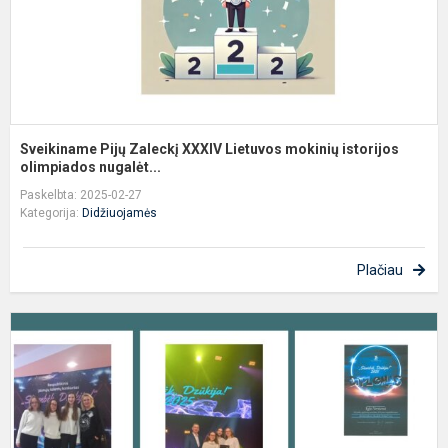
ol
Sveikiname Pijų Zaleckį XXXIV Lietuvos mokinių istorijos
olimpiados nugalėt...
Paskelbta: 2025-02-27
Kategorija:
Didžiuojamės
Plačiau
R
j
t
k
,
D