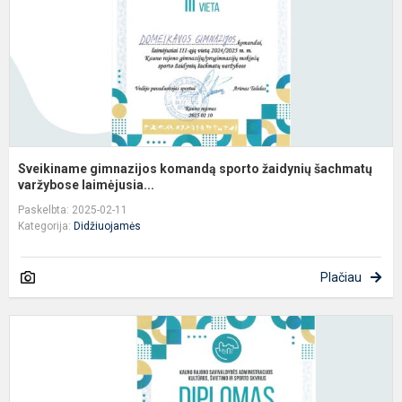
š
va
Sveikiname gimnazijos komandą sporto žaidynių šachmatų
varžybose laimėjusia...
Paskelbta: 2025-02-11
Kategorija:
Didžiuojamės
Plačiau
S
g
k