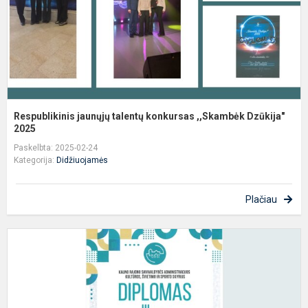
Respublikinis jaunųjų talentų konkursas ,,Skambėk Dzūkija"
2025
Paskelbta: 2025-02-24
Kategorija:
Didžiuojamės
Plačiau
S
g
k
s
ž