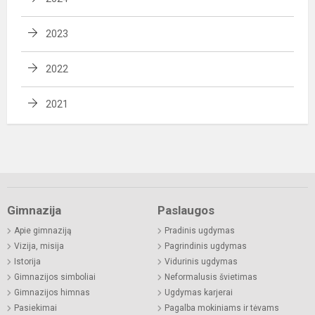
2023
2022
2021
Gimnazija
Paslaugos
Apie gimnaziją
Pradinis ugdymas
Vizija, misija
Pagrindinis ugdymas
Istorija
Vidurinis ugdymas
Gimnazijos simboliai
Neformalusis švietimas
Gimnazijos himnas
Ugdymas karjerai
Pasiekimai
Pagalba mokiniams ir tėvams