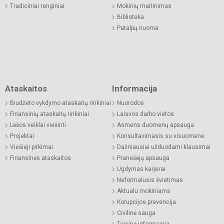
Tradiciniai renginiai
Mokinių maitinimas
Biblioteka
Patalpų nuoma
Ataskaitos
Informacija
Biudžeto vykdymo ataskaitų rinkiniai
Nuorodos
Finansinių ataskaitų rinkiniai
Laisvos darbo vietos
Lėšos veiklai viešinti
Asmens duomenų apsauga
Projektai
Konsultavimasis su visuomene
Viešieji pirkimai
Dažniausiai užduodami klausimai
Finansinės ataskaitos
Pranešėjų apsauga
Ugdymas karjerai
Neformalusis švietimas
Aktualu mokiniams
Korupcijos prevencija
Civilinė sauga