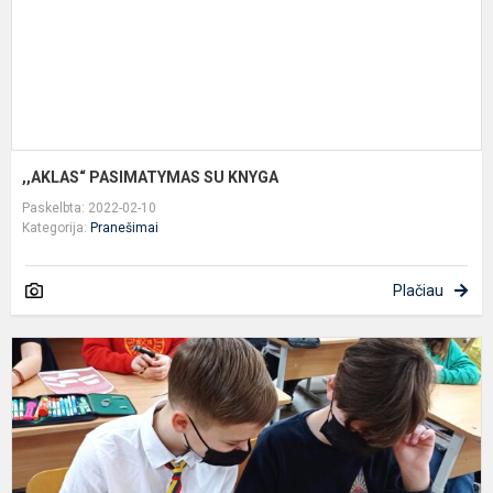
,,AKLAS“ PASIMATYMAS SU KNYGA
Paskelbta: 2022-02-10
Kategorija:
Pranešimai
Plačiau
„
S
k
i