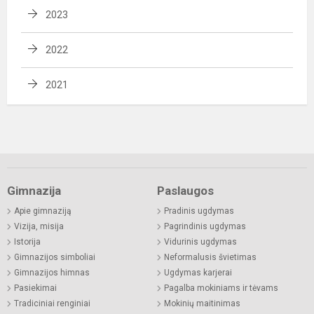
2023
2022
2021
Gimnazija
Paslaugos
Apie gimnaziją
Pradinis ugdymas
Vizija, misija
Pagrindinis ugdymas
Istorija
Vidurinis ugdymas
Gimnazijos simboliai
Neformalusis švietimas
Gimnazijos himnas
Ugdymas karjerai
Pasiekimai
Pagalba mokiniams ir tėvams
Tradiciniai renginiai
Mokinių maitinimas