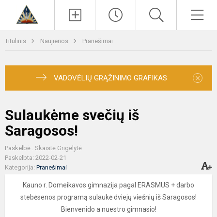
Paieška
Men
Titulinis
Naujienos
Pranešimai
×
VADOVĖLIŲ GRĄŽINIMO GRAFIKAS
Sulaukėme svečių iš
Saragosos!
Paskelbė : Skaistė Grigelytė
Paskelbta: 2022-02-21
Kategorija:
Pranešimai
Kauno r. Domeikavos gimnazija pagal ERASMUS + darbo
stebėsenos programą sulaukė dviejų viešnių iš Saragosos!
Bienvenido a nuestro gimnasio!