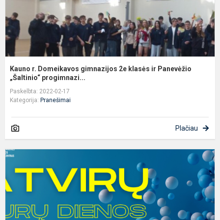
P
„Š
Kauno r. Domeikavos gimnazijos 2e klasės ir Panevėžio
„Šaltinio“ progimnazi...
Paskelbta: 2022-02-17
Kategorija:
Pranešimai
Plačiau
T
p
ir
s
p