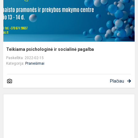
Teikiama psichologinė ir socialinė pagalba
Paskelbta: 2022-02-15
Kategorija:
Pranešimai
Plačiau
,
P
S
K