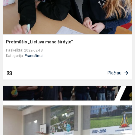
Protmūšis „Lietuva mano širdyje"
Paskelbta: 2022-02-18
Kategorija:
Pranešimai
Plačiau
K
r.
D
g
2
k
ir