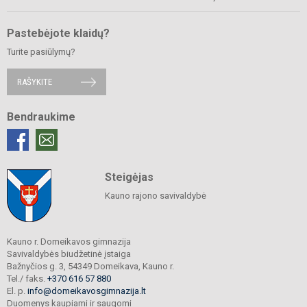
Pastebėjote klaidų?
Turite pasiūlymų?
RAŠYKITE
Bendraukime
Steigėjas
Kauno rajono savivaldybė
Kauno r. Domeikavos gimnazija
Savivaldybės biudžetinė įstaiga
Bažnyčios g. 3, 54349 Domeikava, Kauno r.
Tel./ faks.
+370 616 57 880
El. p.
info@domeikavosgimnazija.lt
Duomenys kaupiami ir saugomi