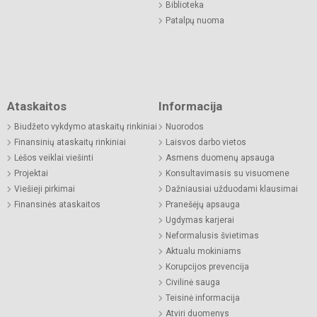
Biblioteka
Patalpų nuoma
Ataskaitos
Informacija
Biudžeto vykdymo ataskaitų rinkiniai
Nuorodos
Finansinių ataskaitų rinkiniai
Laisvos darbo vietos
Lėšos veiklai viešinti
Asmens duomenų apsauga
Projektai
Konsultavimasis su visuomene
Viešieji pirkimai
Dažniausiai užduodami klausimai
Finansinės ataskaitos
Pranešėjų apsauga
Ugdymas karjerai
Neformalusis švietimas
Aktualu mokiniams
Korupcijos prevencija
Civilinė sauga
Teisinė informacija
Atviri duomenys