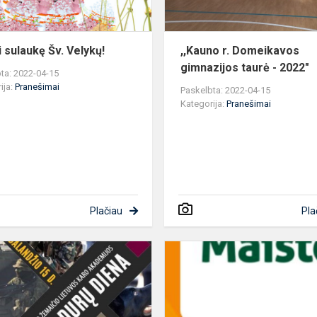
i sulaukę Šv. Velykų!
,,Kauno r. Domeikavos
gimnazijos taurė - 2022"
ta: 2022-04-15
ija:
Pranešimai
Paskelbta: 2022-04-15
Kategorija:
Pranešimai
Plačiau
Pla
Atvirų
durų
diena
Generolo
Jono