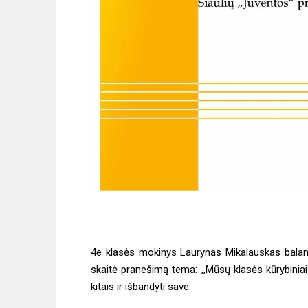
4e klasės mokinys Laurynas Mikalauskas balandž
skaitė pranešimą tema: ,,Mūsų klasės kūrybiniai d
kitais ir išbandyti save.