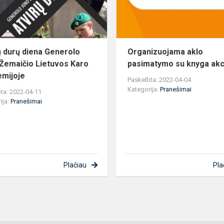
Žemaičio
Lietuvos
Karo
Akad...
ų durų diena Generolo
Organizuojama aklo
Žemaičio Lietuvos Karo
pasimatymo su knyga akc
mijoje
Paskelbta: 2022-04-04
Kategorija:
Pranešimai
ta: 2022-04-11
ija:
Pranešimai
Plačiau
Pla