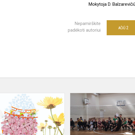
Mokytoja D. Balzareviči
Nepamirškite
2
AČIŪ
padėkoti autoriui
Sveiki
sulaukę
Šv.
Velykų!