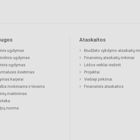
augos
Ataskaitos
inis ugdymas
Biudžeto vykdymo ataskaitų rin
indinis ugdymas
Finansinių ataskaitų rinkiniai
rinis ugdymas
Lėšos veiklai viešinti
rmalusis švietimas
Projektai
mas karjerai
Viešieji pirkimai
lba mokiniams ir tėvams
Finansinės ataskaitos
nių maitinimas
ioteka
alpų nuoma