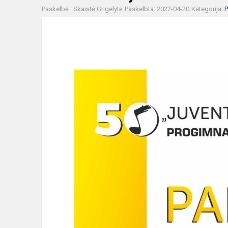
Paskelbė : Skaistė Grigelytė
Paskelbta: 2022-04-20
Kategorija:
P