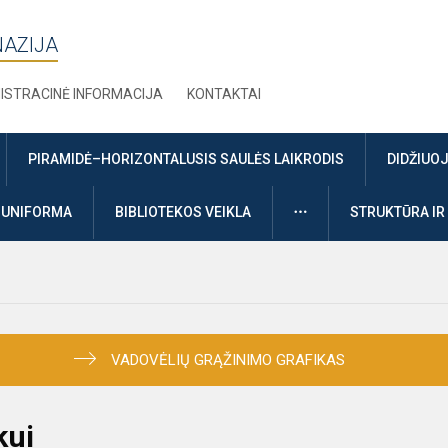
NAZIJA
ISTRACINĖ INFORMACIJA
KONTAKTAI
PIRAMIDĖ–HORIZONTALUSIS SAULĖS LAIKRODIS
DIDŽIUO
DAUGIAU
UNIFORMA
BIBLIOTEKOS VEIKLA
STRUKTŪRA IR
VADOVĖLIŲ GRĄŽINIMO GRAFIKAS
kui