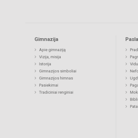
Gimnazija
Pasl
Apie gimnaziją
Prad
Vizija, misija
Pagr
Istorija
Vidu
Gimnazijos simboliai
Nefo
Gimnazijos himnas
Ugdy
Pasiekimai
Paga
Tradiciniai renginiai
Moki
Bibl
Pat