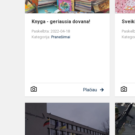
Knyga - geriausia dovana!
Sveik
Paskelbta: 2022-04-18
Paskelb
Kategorija:
Pranešimai
Kategor
Plačiau
Atvirų
durų
diena
Karaliaus
Mindaugo