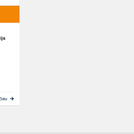
akcija
ija
čiau