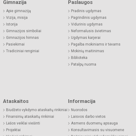
Gimnazija
Paslaugos
Apie gimnaziją
Pradinis ugdymas
Vizija, misija
Pagrindinis ugdymas
Istorija
Vidurinis ugdymas
Gimnazijos simboliai
Neformalusis švietimas
Gimnazijos himnas
Ugdymas karjerai
Pasiekimai
Pagalba mokiniams ir tėvams
Tradiciniai renginiai
Mokinių maitinimas
Biblioteka
Patalpų nuoma
Ataskaitos
Informacija
Biudžeto vykdymo ataskaitų rinkiniai
Nuorodos
Finansinių ataskaitų rinkiniai
Laisvos darbo vietos
Lėšos veiklai viešinti
Asmens duomenų apsauga
Projektai
Konsultavimasis su visuomene