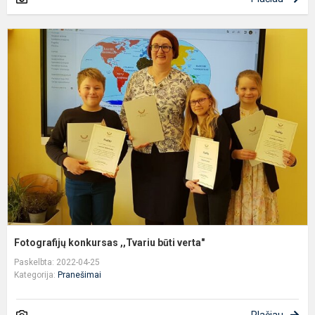
F
k
,
b
v
Fotografijų konkursas ,,Tvariu būti verta"
Paskelbta: 2022-04-25
Kategorija:
Pranešimai
Plačiau