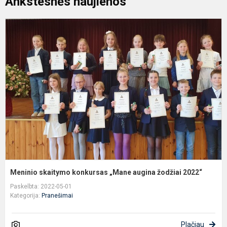
Ankstesnės naujienos
M
s
k
„
a
ž
2
Meninio skaitymo konkursas „Mane augina žodžiai 2022“
Paskelbta: 2022-05-01
Kategorija:
Pranešimai
Plačiau