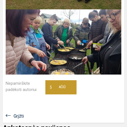
Nepamirškite
5
AČIŪ
padėkoti autoriui
Grįžti