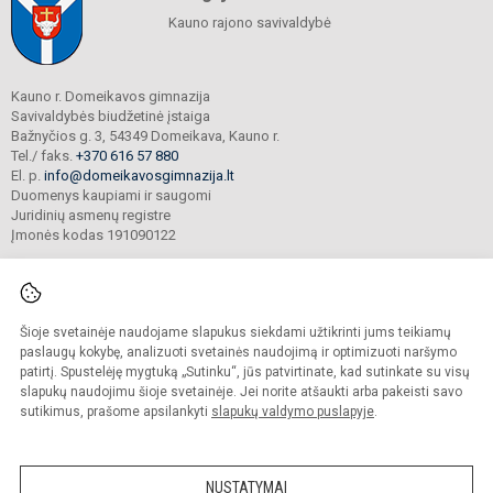
Kauno rajono savivaldybė
Kauno r. Domeikavos gimnazija
Savivaldybės biudžetinė įstaiga
Bažnyčios g. 3, 54349 Domeikava, Kauno r.
Tel./ faks.
+370 616 57 880
El. p.
info@domeikavosgimnazija.lt
Duomenys kaupiami ir saugomi
Juridinių asmenų registre
Įmonės kodas 191090122
Šioje svetainėje naudojame slapukus siekdami užtikrinti jums teikiamų
© 2021. Kauno r. Domeikavos gimnazija. Visos teisės saugomos.
Kopijuoti turinį be raštiško gimnazijos sutikimo griežtai draudžiama.
paslaugų kokybę, analizuoti svetainės naudojimą ir optimizuoti naršymo
patirtį. Spustelėję mygtuką „Sutinku“, jūs patvirtinate, kad sutinkate su visų
Prieinamumo paraiška
Slapukų valdymas
slapukų naudojimu šioje svetainėje. Jei norite atšaukti arba pakeisti savo
sutikimus, prašome apsilankyti
slapukų valdymo puslapyje
.
Sumanus būdas atnaujinti
mokyklos interneto
svetainę
NUSTATYMAI