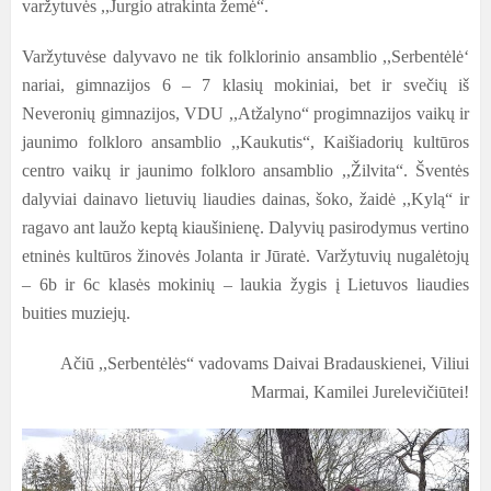
varžytuvės ,,Jurgio atrakinta žemė“.
Varžytuvėse dalyvavo ne tik folklorinio ansamblio ,,Serbentėlė‘
nariai, gimnazijos 6 – 7 klasių mokiniai, bet ir svečių iš
Neveronių gimnazijos, VDU ,,Atžalyno“ progimnazijos vaikų ir
jaunimo folkloro ansamblio ,,Kaukutis“, Kaišiadorių kultūros
centro vaikų ir jaunimo folkloro ansamblio ,,Žilvita“. Šventės
dalyviai dainavo lietuvių liaudies dainas, šoko, žaidė ,,Kylą“ ir
ragavo ant laužo keptą kiaušinienę. Dalyvių pasirodymus vertino
etninės kultūros žinovės Jolanta ir Jūratė. Varžytuvių nugalėtojų
– 6b ir 6c klasės mokinių – laukia žygis į Lietuvos liaudies
buities muziejų.
Ačiū ,,Serbentėlės“ vadovams Daivai Bradauskienei, Viliui
Marmai, Kamilei Jurelevičiūtei!