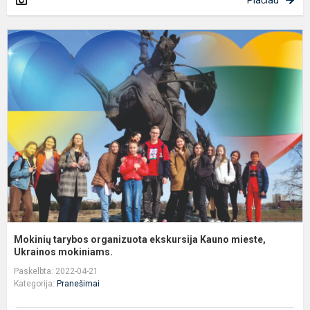
M
t
o
e
K
m
U
Mokinių tarybos organizuota ekskursija Kauno mieste,
Ukrainos mokiniams.
Paskelbta: 2022-04-21
Kategorija:
Pranešimai