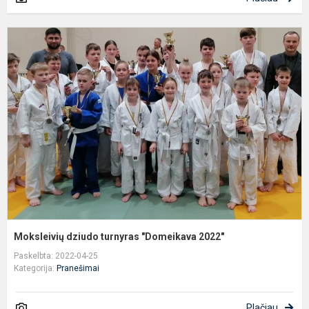
M
d
t
"
2
Moksleivių dziudo turnyras "Domeikava 2022"
Paskelbta: 2022-04-25
Kategorija:
Pranešimai
Plačiau