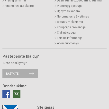
Viešieji pirkimai
Dažniausiai užduodami klausimai
Finansinės ataskaitos
Pranešėjų apsauga
Ugdymas karjerai
Neformalusis švietimas
Aktualu mokiniams
Korupcijos prevencija
Civilinė sauga
Teisinė informacija
Atviri duomenys
Pastebėjote klaidų?
Turite pasiūlymų?
RAŠYKITE
Bendraukime
Steigėjas