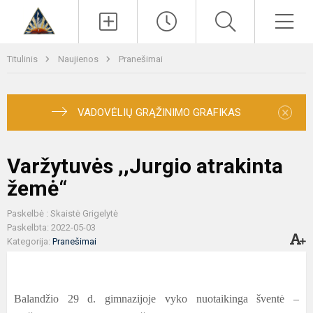
Paieška
Men
Titulinis
Naujienos
Pranešimai
×
VADOVĖLIŲ GRĄŽINIMO GRAFIKAS
Varžytuvės ,,Jurgio atrakinta
žemė“
Paskelbė : Skaistė Grigelytė
Paskelbta: 2022-05-03
Kategorija:
Pranešimai
Balandžio 29 d. gimnazijoje vyko nuotaikinga šventė –