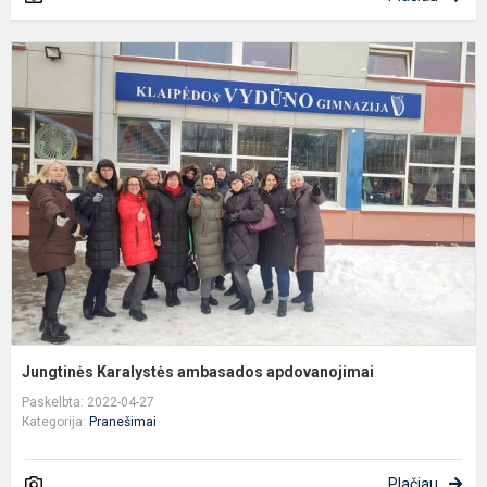
J
K
a
a
Jungtinės Karalystės ambasados apdovanojimai
Paskelbta: 2022-04-27
Kategorija:
Pranešimai
Plačiau