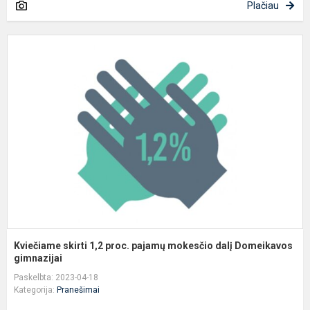
Plačiau
K
s
1
p
p
m
d
D
Kviečiame skirti 1,2 proc. pajamų mokesčio dalį Domeikavos
gimnazijai
Paskelbta: 2023-04-18
Kategorija:
Pranešimai