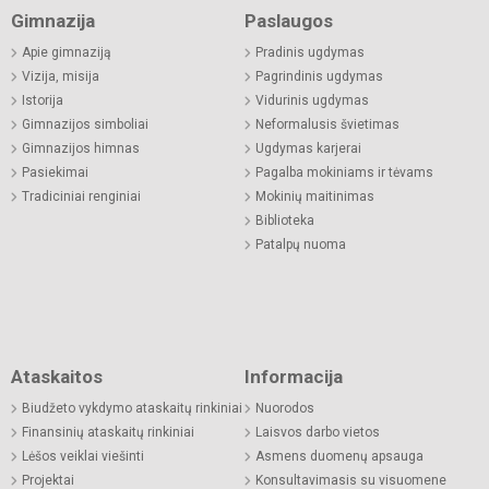
Gimnazija
Paslaugos
Apie gimnaziją
Pradinis ugdymas
Vizija, misija
Pagrindinis ugdymas
Istorija
Vidurinis ugdymas
Gimnazijos simboliai
Neformalusis švietimas
Gimnazijos himnas
Ugdymas karjerai
Pasiekimai
Pagalba mokiniams ir tėvams
Tradiciniai renginiai
Mokinių maitinimas
Biblioteka
Patalpų nuoma
Ataskaitos
Informacija
Biudžeto vykdymo ataskaitų rinkiniai
Nuorodos
Finansinių ataskaitų rinkiniai
Laisvos darbo vietos
Lėšos veiklai viešinti
Asmens duomenų apsauga
Projektai
Konsultavimasis su visuomene