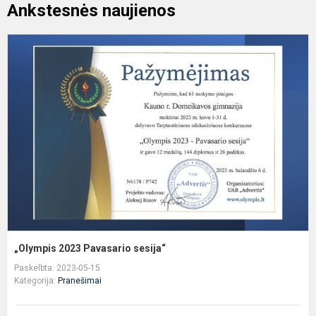
Ankstesnės naujienos
„
2
P
s
„Olympis 2023 Pavasario sesija“
Paskelbta: 2023-05-15
Kategorija:
Pranešimai