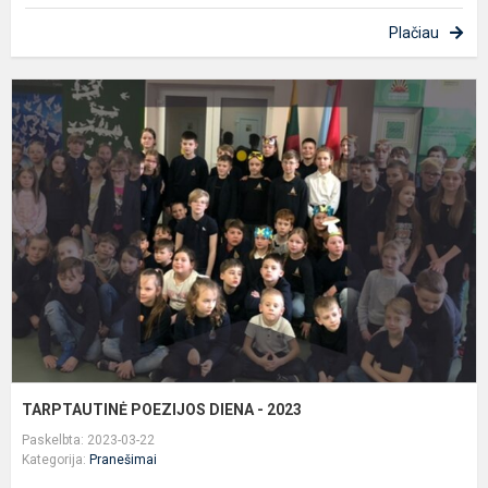
Plačiau
T
P
D
-
2
TARPTAUTINĖ POEZIJOS DIENA - 2023
Paskelbta: 2023-03-22
Kategorija:
Pranešimai