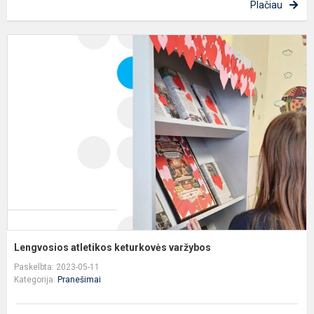
Plačiau
L
a
k
v
Lengvosios atletikos keturkovės varžybos
Paskelbta: 2023-05-11
Kategorija:
Pranešimai