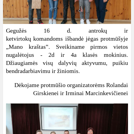
Gegužės 16 d. antrokų ir
ketvirtokų komandoms išbandė jėgas protmūšyje
„Mano kraštas‟. Sveikiname pirmos vietos
nugalėtojus - 2d ir 4a klasės mokinius.
Džiaugiamės visų dalyvių aktyvumu, puikiu
bendradarbiavimu ir žiniomis.
Dėkojame protmūšio organizatorėms Rolandai
Girskienei ir Irminai Marcinkevičienei