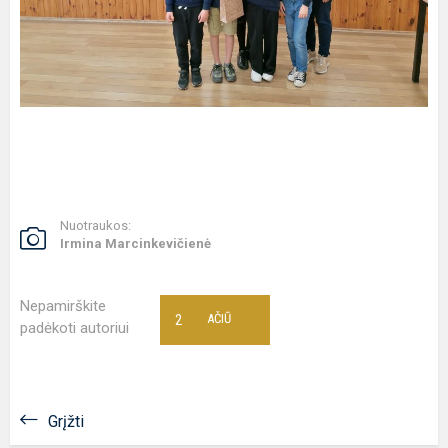
Nuotraukos:
Irmina Marcinkevičienė
Nepamirškite
2
AČIŪ
padėkoti autoriui
Grįžti