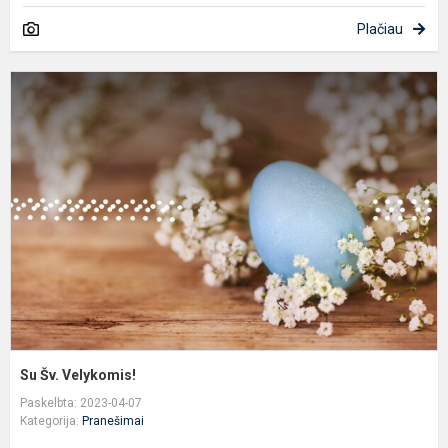
Plačiau
S
Š
V
Su Šv. Velykomis!
Paskelbta: 2023-04-07
Kategorija:
Pranešimai