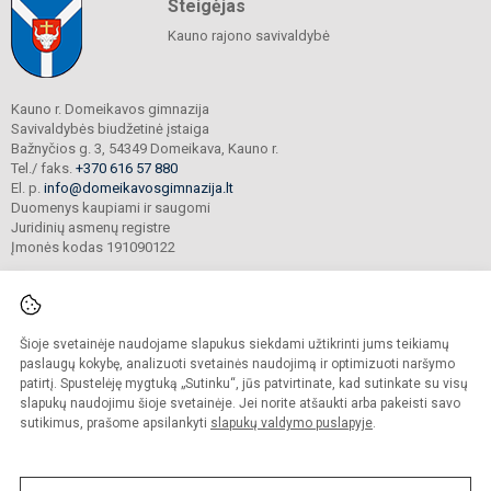
Steigėjas
Kauno rajono savivaldybė
Kauno r. Domeikavos gimnazija
Savivaldybės biudžetinė įstaiga
Bažnyčios g. 3, 54349 Domeikava, Kauno r.
Tel./ faks.
+370 616 57 880
El. p.
info@domeikavosgimnazija.lt
Duomenys kaupiami ir saugomi
Juridinių asmenų registre
Įmonės kodas 191090122
Šioje svetainėje naudojame slapukus siekdami užtikrinti jums teikiamų
© 2021. Kauno r. Domeikavos gimnazija. Visos teisės saugomos.
Kopijuoti turinį be raštiško gimnazijos sutikimo griežtai draudžiama.
paslaugų kokybę, analizuoti svetainės naudojimą ir optimizuoti naršymo
patirtį. Spustelėję mygtuką „Sutinku“, jūs patvirtinate, kad sutinkate su visų
Prieinamumo paraiška
Slapukų valdymas
slapukų naudojimu šioje svetainėje. Jei norite atšaukti arba pakeisti savo
sutikimus, prašome apsilankyti
slapukų valdymo puslapyje
.
Sumanus būdas atnaujinti
mokyklos interneto
svetainę