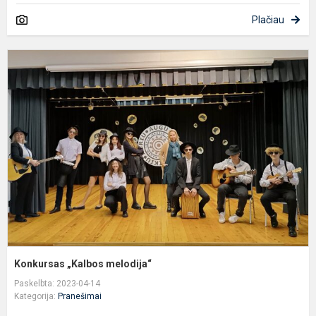
Plačiau
K
„
m
Konkursas „Kalbos melodija“
Paskelbta: 2023-04-14
Kategorija:
Pranešimai