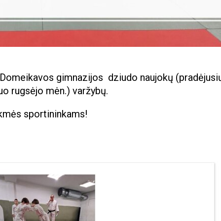
ų Domeikavos gimnazijos dziudo naujokų (pradėjusi
nuo rugsėjo mėn.) varžybų.
kmės sportininkams!