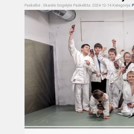
Paskelbė : Skaistė Grigelytė
Paskelbta: 2024-12-14
Kategorija:
P