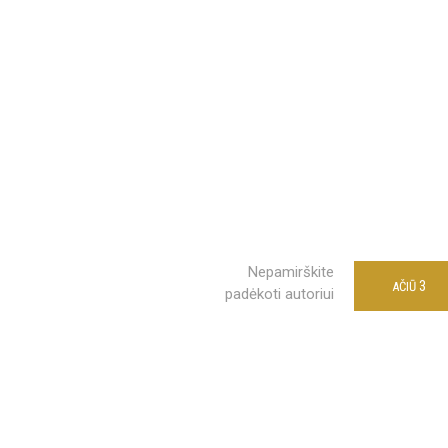
Nepamirškite
3
AČIŪ
padėkoti autoriui