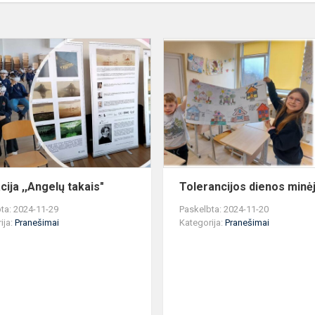
Edukacija
,,Angelų
takais"
cija ,,Angelų takais"
Tolerancijos dienos minė
ta: 2024-11-29
Paskelbta: 2024-11-20
ija:
Pranešimai
Kategorija:
Pranešimai