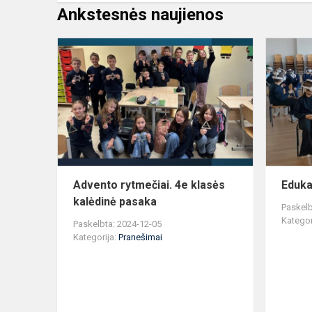
Ankstesnės naujienos
Advento
rytmečiai.
4e
klasės
kalėdinė
pasaka
Advento rytmečiai. 4e klasės
Eduka
kalėdinė pasaka
Paskelb
Kategor
Paskelbta: 2024-12-05
Kategorija:
Pranešimai