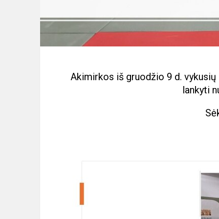
Akimirkos iš gruodžio 9 d. vykusi
lankyti 
Sė