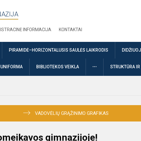
NAZIJA
ISTRACINĖ INFORMACIJA
KONTAKTAI
PIRAMIDĖ–HORIZONTALUSIS SAULĖS LAIKRODIS
DIDŽIUO
DAUGIAU
UNIFORMA
BIBLIOTEKOS VEIKLA
STRUKTŪRA IR
VADOVĖLIŲ GRĄŽINIMO GRAFIKAS
omeikavos gimnazijoje!