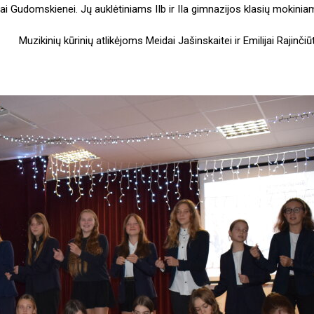
sai Gudomskienei. Jų auklėtiniams IIb ir IIa gimnazijos klasių mokinia
Muzikinių kūrinių atlikėjoms Meidai Jašinskaitei ir Emilijai Rajinčiūt