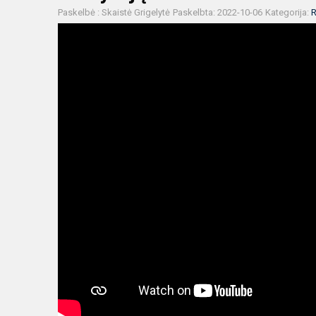
Paskelbė : Skaistė Grigelytė
Paskelbta: 2022-10-06
Kategorija:
R