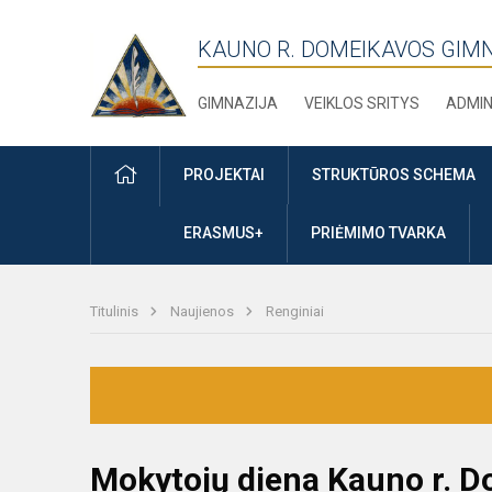
KAUNO R. DOMEIKAVOS GIM
GIMNAZIJA
VEIKLOS SRITYS
ADMIN
PRADŽIA
PROJEKTAI
STRUKTŪROS SCHEMA
ERASMUS+
PRIĖMIMO TVARKA
Titulinis
Naujienos
Renginiai
Mokytojų diena Kauno r. D