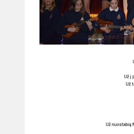
Už į 
Už t
Už nuostabią 