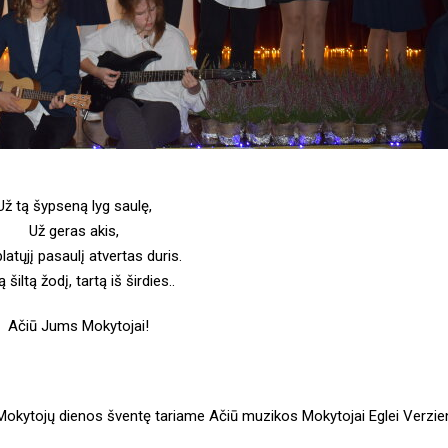
Už tą šypseną lyg saulę,
Už geras akis,
platųjį pasaulį atvertas duris.
ą šiltą žodį, tartą iš širdies..
Ačiū Jums Mokytojai!
Mokytojų dienos šventę tariame Ačiū muzikos Mokytojai Eglei Verzie