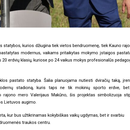
 statybos, kurios džiugina tiek vietos bendruomenę, tiek Kauno raj
 pastatytas modernus, vaikams pritaikytas mokymo įstaigos pastat
os 20 erdvių klasių, kuriose po 24 vaikus mokys profesionalūs pedago
os pastato statyba. Šalia planuojama nutiesti dviračių taką, įren
modernų stadioną, kuris taps ne tik mokinių sporto erdve, bet
rajono mero Valerijaus Makūno, šis projektas simbolizuoja sti
sos Lietuvos augimo.
ta, kur bus užtikrinamas kokybiškas vaikų ugdymas, bet ir svarbiu
druomenės traukos centru.