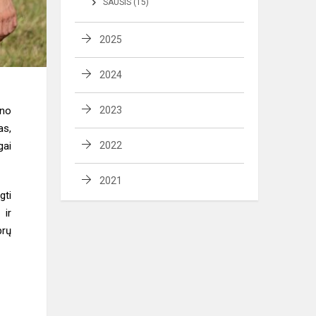
SAUSIS (15)
2025
2024
ono
2023
as,
gai
2022
2021
gti
 ir
prų