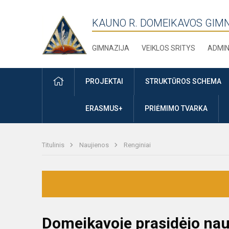
KAUNO R. DOMEIKAVOS GIM
GIMNAZIJA
VEIKLOS SRITYS
ADMIN
PRADŽIA
PROJEKTAI
STRUKTŪROS SCHEMA
ERASMUS+
PRIĖMIMO TVARKA
Titulinis
Naujienos
Renginiai
Domeikavoje prasidėjo nau