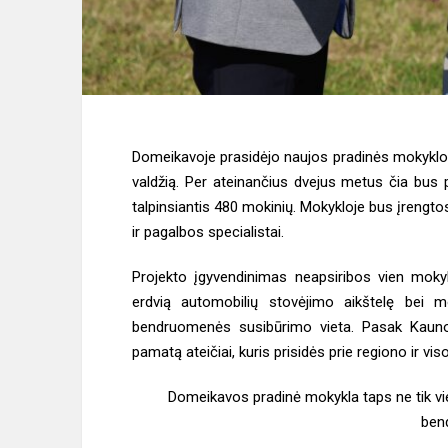
Domeikavoje prasidėjo naujos pradinės mokyklos
valdžią. Per ateinančius dvejus metus čia bus
talpinsiantis 480 mokinių. Mokykloje bus įrengt
ir pagalbos specialistai.
Projekto įgyvendinimas neapsiribos vien mokykl
erdvią automobilių stovėjimo aikštelę bei 
bendruomenės susibūrimo vieta. Pasak Kauno 
pamatą ateičiai, kuris prisidės prie regiono ir vi
Domeikavos pradinė mokykla taps ne tik vie
ben