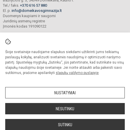
Bažnyčios g. 3, 54349 Domeikava, Kauno r.
Tel./ faks.
+370 616 57 880
El. p.
info@domeikavosgimnazija.lt
Duomenys kaupiami ir saugomi
Juridinių asmenų registre
Įmonės kodas 191090122
Šioje svetainėje naudojame slapukus siekdami užtikrinti jums teikiamų
© 2021. Kauno r. Domeikavos gimnazija. Visos teisės saugomos.
Kopijuoti turinį be raštiško gimnazijos sutikimo griežtai draudžiama.
paslaugų kokybę, analizuoti svetainės naudojimą ir optimizuoti naršymo
patirtį. Spustelėję mygtuką „Sutinku“, jūs patvirtinate, kad sutinkate su visų
Prieinamumo paraiška
Slapukų valdymas
slapukų naudojimu šioje svetainėje. Jei norite atšaukti arba pakeisti savo
sutikimus, prašome apsilankyti
slapukų valdymo puslapyje
.
Sumanus būdas atnaujinti
mokyklos interneto
svetainę
NUSTATYMAI
NESUTINKU
SUTINKU