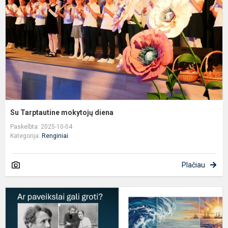
Su Tarptautine mokytojų diena
Paskelbta: 2025-10-04
Kategorija:
Renginiai
Plačiau
M
K
Č