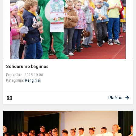
Solidarumo bėgimas
Paskelbta: 2025-10-08
Kategorija:
Renginiai
Plačiau
S
T
m
d