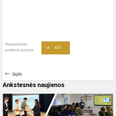
Nepamirškite
14
AČIŪ
padėkoti autoriui
Grįžti
Ankstesnės naujienos
K
,
–
m