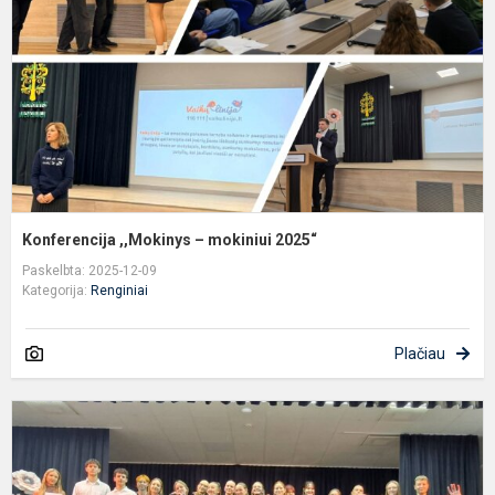
2
Konferencija ,,Mokinys – mokiniui 2025“
Paskelbta: 2025-12-09
Kategorija:
Renginiai
Plačiau
E
d
D