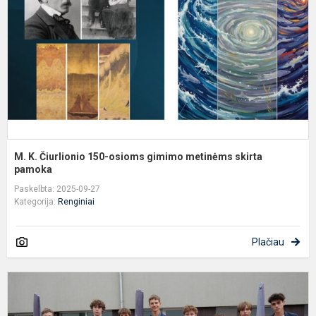
1
o
g
m
s
p
M. K. Čiurlionio 150-osioms gimimo metinėms skirta
pamoka
Paskelbta: 2025-09-27
Kategorija:
Renginiai
Plačiau
,
i
2