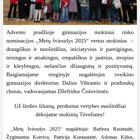
Advento pradžioje gimnazijos mokiniai rinko
nominacijos ,,Metų šviesulys 2025“ vertus mokinius –
draugiškus ir nuoširdžius, iniciatyvius ir pareigingus,
teisingus ir atsakingus, empatiškus ir jautrius, stropius
ir kūrybingus, nešančius džiaugsmą ir pozityvumą.
Baigiamajame renginyje nugalėtojus sveikino
gimnazijos direktorius Dalius Vibrantis ir pradinukų
choras, vadovaujamas Džefridos Čistovienės.
Už širdies šilumą, perduotas vertybes nuoširdžiai
dėkojame mokinių Tėveliams!
,,Metų šviesulys 2025“ nugalėtojai: Barbora Rasimaitė,
Žygimantas Koreiva, Patricija Kontautaitė, Adomas Kilius,