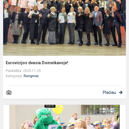
Eurovizijos dvasia Domeikavoje!
Paskelbta: 2025-11-20
Kategorija:
Renginiai
Plačiau
S
b