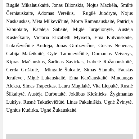
Rugilė Mikalauskaitė, Jonas Blionskis, Nojus Mackėla, Smiltė
Černiauskaitė, Adomas Vereikis, Rugilė Juodrytė, Nojus
Naskauskas, Mėta Milkevičiūtė, Morta Ramanauskaitė, Patricija
Vabuolaitė, Katalėja Sabaitė, Miglė Jurgelionytė, Austėja
Kastečkaitė, Victoria Elizabeth Myrseth, Ema Kulvinskaitė,
Lukoševičiūtė Andrėja, Jonas Girdzevičius, Gustas Nenėnas,
Gabija Mažeikaitė, Gytė Tamulevičiūtė, Domantas Veiverys,
Kipras Mačianskas, Šarūnas Savickas, Izabelė Ražanauskaitė,
Gerda Griškutė, Mingailė Šulcaitė, Simas Stanulis, Faustas
Jerafevej, Miglė Lukauskaitė, Ema Karčiauskaitė, Mindaugas
Aleksa, Simas Trapeckas, Laura Magilaitė, Vita Liepaitė, Rusnė
Šilkaitytė, Austėja Darbutaitė, Jokūbas Klešnieks, Žygimantas
Lukšys, Rusnė Takuševičiūtė, Linas Pakalniškis, Ugnė Žvinytė,
Ugnius Kudirka, Ugnė Žukauskaitė.