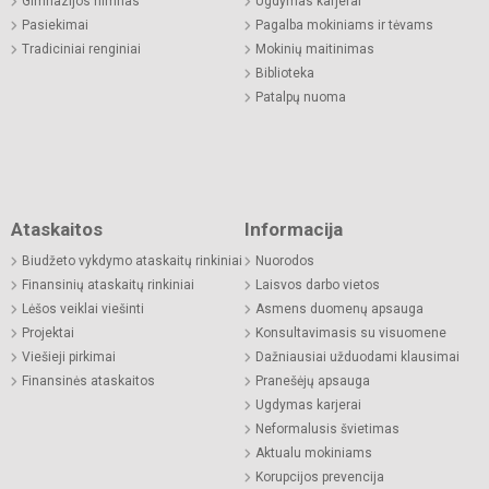
Gimnazijos himnas
Ugdymas karjerai
Pasiekimai
Pagalba mokiniams ir tėvams
Tradiciniai renginiai
Mokinių maitinimas
Biblioteka
Patalpų nuoma
Ataskaitos
Informacija
Biudžeto vykdymo ataskaitų rinkiniai
Nuorodos
Finansinių ataskaitų rinkiniai
Laisvos darbo vietos
Lėšos veiklai viešinti
Asmens duomenų apsauga
Projektai
Konsultavimasis su visuomene
Viešieji pirkimai
Dažniausiai užduodami klausimai
Finansinės ataskaitos
Pranešėjų apsauga
Ugdymas karjerai
Neformalusis švietimas
Aktualu mokiniams
Korupcijos prevencija