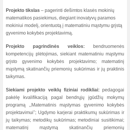
Projekto tikslas
– pagerinti dešimtos klasės mokinių
matematikos pasiekimus, diegiant inovatyvų paramos
mokiniui modelį, orientuotą į matematiniu mąstymu grįstą
gyvenimo kokybės projektavimą.
Projekto pagrindinės veiklos:
bendruomenės
kompetencijų plėtojimas, siekiant matematiniu mąstymu
grįsto gyvenimo kokybės projektavimo; matematinį
mąstymą skatinančių priemonių sukūrimas ir jų praktinis
taikymas.
Siekiami projekto veiklų fiziniai rodikliai:
pedagogai
pakėlę kvalifikaciją pagal bendrųjų įgūdžių mokymų
programą ,,Matematinis mąstymas gyvenimo kokybės
projektavimui"; Ugdymo karjerai praktikumų sukūrimas ir
jų taikymas; metodikų sukūrimas; metodiniai susitikimai;
matematinį mąstymą skatinančių priemonių