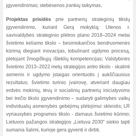
įgyvendinimas; stebėsenos įrankių taikymas.
Projektas prisidės
prie partnerių strateginių tikslų
įgyvendinimo, kuriant Gerą mokyklą; Utenos r.
savivaldybės strateginio plėtros plano 2018–2024 metai
švietimo keliamo tikslo – besimokančios bendruomenės
kūrimą diegiant inovacijas, tobulinant ugdymo procesą,
plėtojant žmogiškųjų išteklių kompetencijas; Valstybinės
švietimo 2013–2022 metų strategijos antro tikslo - skatinti
asmenis ir ugdymo įstaigas orientuotis į aukščiausius
rezultatus; švietimo turinio įvairovę, atveriant daugiau
erdvės mokinių, tėvų ir socialinių partnerių iniciatyvoms
bei trečio tikslo įgyvendinimo – sudaryti galimybes vaikų
individualių asmenybės gebėjimų plėtojimui skleistis; LR
vyriausybės programos tikslo - darnaus švietimo kūrimo;
Lietuvos pažangos strategijos „Lietuva 2030“ siekio tapti
sumania šalimi, kurioje gera gyventi ir dirbti.