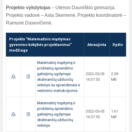
Projekto vykdytojas
– Utenos Dauniškio gimnazija.
Projekto vadovė – Asta Skeirienė. Projekto koordinatorė –
Ramunė Dasevičienė.
Projekto "Matematinis mąstymas
gyvenimo kokybės projektavimui"
Atnaujinta
Dydis
medžiaga
Matematinį mąstymą ir
problemų sprendimo
gebėjimų ugdymąsi
2022-05-03
2.09
skatinančių užduočių
16:37:53
MB
rinkinys su sprendimais ir
vertinimo instrukcijomis
Matematinį mąstymą ir
problemų sprendimo
2022-05-03
1.61
gebėjimų ugdymąsi
16:37:53
MB
skatinančių užduočių
rinkinys