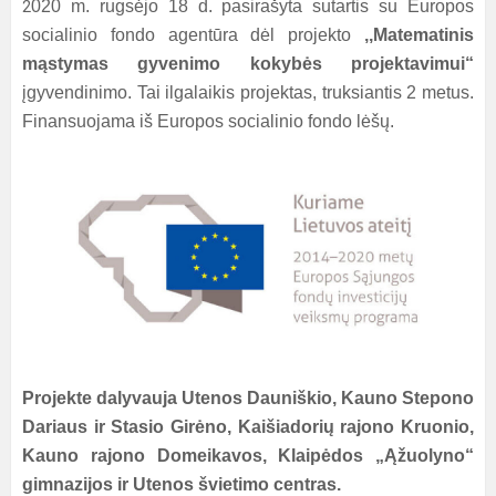
020 m. rugsėjo 18 d. pasirašyta sutartis su Europos
2
socialinio fondo agentūra dėl projekto
,,Matematinis
mąstymas gyvenimo kokybės projektavimui“
įgyvendinimo. Tai ilgalaikis projektas, truksiantis 2 metus.
Finansuojama iš Europos socialinio fondo lėšų.
Projekte dalyvauja Utenos Dauniškio, Kauno Stepono
Dariaus ir Stasio Girėno, Kaišiadorių rajono Kruonio,
Kauno rajono Domeikavos, Klaipėdos „Ąžuolyno“
gimnazijos ir Utenos švietimo centras.