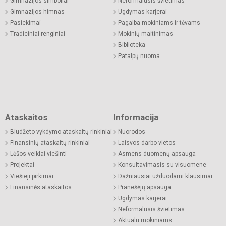
Gimnazijos simboliai
Neformalusis švietimas
Gimnazijos himnas
Ugdymas karjerai
Pasiekimai
Pagalba mokiniams ir tėvams
Tradiciniai renginiai
Mokinių maitinimas
Biblioteka
Patalpų nuoma
Ataskaitos
Informacija
Biudžeto vykdymo ataskaitų rinkiniai
Nuorodos
Finansinių ataskaitų rinkiniai
Laisvos darbo vietos
Lėšos veiklai viešinti
Asmens duomenų apsauga
Projektai
Konsultavimasis su visuomene
Viešieji pirkimai
Dažniausiai užduodami klausimai
Finansinės ataskaitos
Pranešėjų apsauga
Ugdymas karjerai
Neformalusis švietimas
Aktualu mokiniams