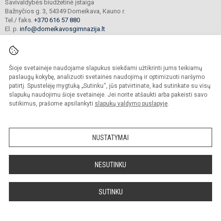
Savivaldybės biudžetinė įstaiga
Bažnyčios g. 3, 54349 Domeikava, Kauno r.
Tel./ faks.
+370 616 57 880
El. p.
info@domeikavosgimnazija.lt
Duomenys kaupiami ir saugomi
Juridinių asmenų registre
Įmonės kodas 191090122
Šioje svetainėje naudojame slapukus siekdami užtikrinti jums teikiamų
paslaugų kokybę, analizuoti svetainės naudojimą ir optimizuoti naršymo
patirtį. Spustelėję mygtuką „Sutinku“, jūs patvirtinate, kad sutinkate su visų
slapukų naudojimu šioje svetainėje. Jei norite atšaukti arba pakeisti savo
© 2021. Kauno r. Domeikavos gimnazija. Visos teisės saugomos.
sutikimus, prašome apsilankyti
slapukų valdymo puslapyje
.
Kopijuoti turinį be raštiško gimnazijos sutikimo griežtai draudžiama.
Prieinamumo paraiška
Slapukų valdymas
NUSTATYMAI
Sumanus būdas atnaujinti
mokyklos interneto
svetainę
NESUTINKU
SUTINKU