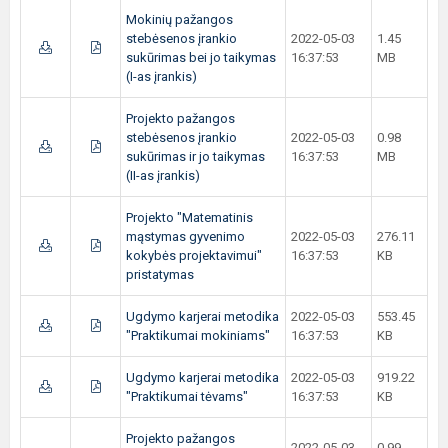
Mokinių pažangos
stebėsenos įrankio
2022-05-03
1.45
sukūrimas bei jo taikymas
16:37:53
MB
(I-as įrankis)
Projekto pažangos
stebėsenos įrankio
2022-05-03
0.98
sukūrimas ir jo taikymas
16:37:53
MB
(II-as įrankis)
Projekto "Matematinis
mąstymas gyvenimo
2022-05-03
276.11
kokybės projektavimui"
16:37:53
KB
pristatymas
Ugdymo karjerai metodika
2022-05-03
553.45
"Praktikumai mokiniams"
16:37:53
KB
Ugdymo karjerai metodika
2022-05-03
919.22
"Praktikumai tėvams"
16:37:53
KB
Projekto pažangos
2022-05-03
0.99