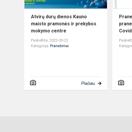
prekybos
mokymo...
Atvirų durų dienos Kauno
Prane
maisto pramonės ir prekybos
prane
mokymo centre
Covid
Paskelbta: 2022-03-22
Paskelb
Kategorija:
Pranešimai
Kategor
Plačiau