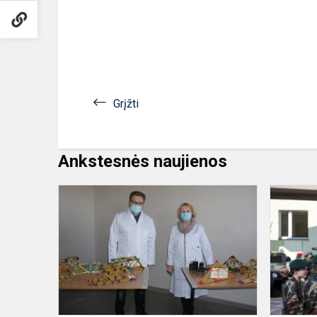
Grįžti
Ankstesnės naujienos
„MAKARON
TILTAI
2022“