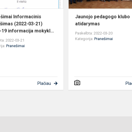
19
in...
šimai Informacinis
Jaunojo pedagogo klubo
šimas (2022-03-21)
atidarymas
-19 informacija mokykl...
Paskelbta: 2022-03-20
Kategorija:
Pranešimai
ta: 2022-03-21
ija:
Pranešimai
Plačiau
Pla