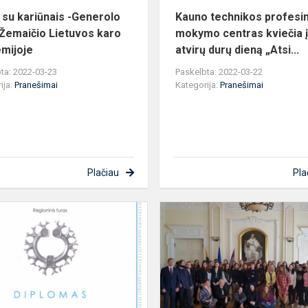
karo
 su kariūnais -Generolo
Kauno technikos profesi
ak...
Žemaičio Lietuvos karo
mokymo centras kviečia 
mijoje
atvirų durų dieną „Atsi...
ta: 2022-03-23
Paskelbta: 2022-03-22
ija:
Pranešimai
Kategorija:
Pranešimai
Plačiau
Pla
Pranešimai
Informacinis
pranešimas
(2022-
03-
21)
Covid-