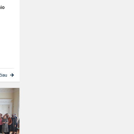
nio
į
čiau
Jaunojo
pedagogo
klubo
atidarymas