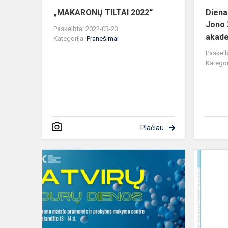
„MAKARONŲ TILTAI 2022“
Diena
Jono 
Paskelbta: 2022-03-23
akade
Kategorija:
Pranešimai
Paskelb
Kategor
Plačiau
Atvirų
durų
dienos
Kauno
maisto
pramonės
ir