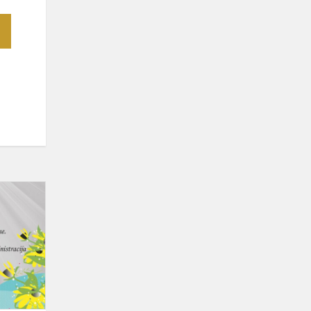
Kauno
technikos
profesinio
mokymo
centras
kviečia
į
atvirų...