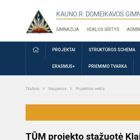
KAUNO R. DOMEIKAVOS GIM
GIMNAZIJA
VEIKLOS SRITYS
ADMIN
PRADŽIA
PROJEKTAI
STRUKTŪROS SCHEMA
ERASMUS+
PRIĖMIMO TVARKA
Titulinis
Naujienos
Projektinė veikla
TŪM projekto stažuotė Kla