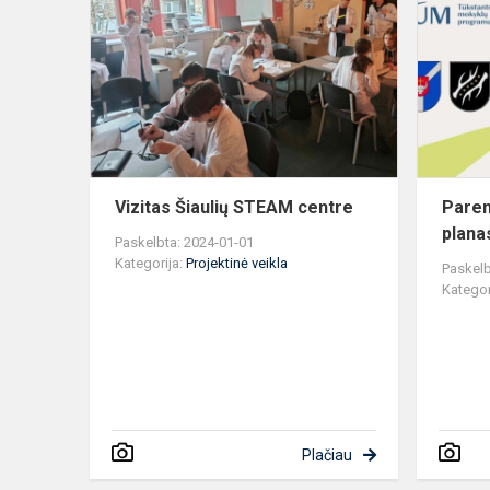
Šiaulių
STEAM
centre
Vizitas Šiaulių STEAM centre
Paren
plana
Paskelbta: 2024-01-01
Kategorija:
Projektinė veikla
Paskelb
Kategor
Plačiau