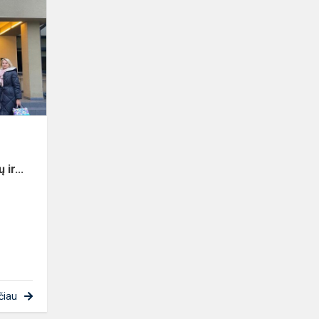
„Tūkstantmečio
mokyklos
I“Kauno
rajono
mokyklų
vad...
ir...
čiau