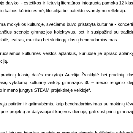
 dalyko - estetikos ir lietuvių literatūros integruota pamoka 12 klas
 kalbos kūrinio esmė, filosofija bei pateiktų svarstymų refleksija.
ą mokyklos kultūroje, svečiams buvo pristatyta kultūrinė - koncert
ančius scenoje gimnazijos kolektyvus, bet ir susipažinti su tradici
dailė, teatras, muzika) bei skirtingų klasių bendradarbiavimas.
ruošiamus kultūrinės veiklos aplankus, kuriuose jie aprašo aplank
ciją.
dinių klasių dailės mokytoja Aurelija Žvinklytė bei pradinių kla
asių vykdomą kultūrinę veiklą: gimnazijos 30 – mečio renginio idė
o ir meno jungtys STEAM projektinėje veikloje“.
rąja patirtimi ir galimybėmis, kaip bendradarbiavimas su mokinių tėv
prie projektų ar dalyvaujant karjeros dienoje, gali sustiprinti gimnazi
os Lietuvos istorijos muziejaus organizuojamoje kultūrinėje edukacij