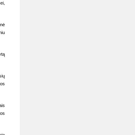
ei,
inė
niu
ytą
sių
jos
ais
jos
oje