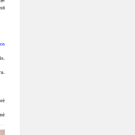
sti
os
is.
ra.
orė
enė