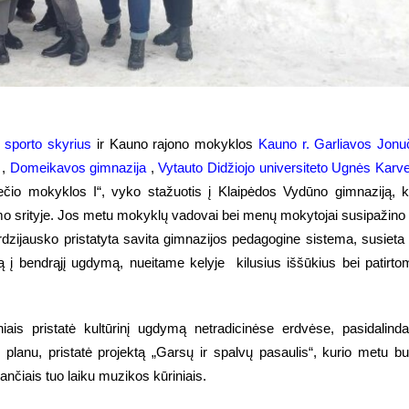
 sporto skyrius
ir Kauno rajono mokyklos
Kauno r. Garliavos Jonu
,
Domeikavos gimnazija
,
Vytauto Didžiojo universiteto Ugnės Karve
ečio mokyklos I“, vyko stažuotis į Klaipėdos Vydūno gimnaziją, k
o srityje. Jos metu mokyklų vadovai bei menų mokytojai susipažino
rdzijausko pristatyta savita gimnazijos pedagogine sistema, susieta
ą į bendrąjį ugdymą, nueitame kelyje kilusius iššūkius bei patirto
is pristatė kultūrinį ugdymą netradicinėse erdvėse, pasidalind
planu, pristatė projektą „Garsų ir spalvų pasaulis“, kurio metu b
ančiais tuo laiku muzikos kūriniais.