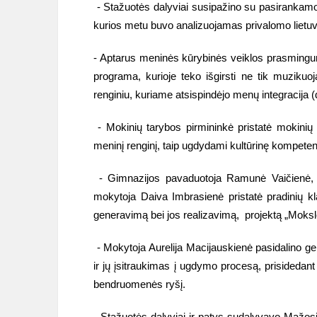
- Stažuotės dalyviai susipažino su pasirankamojo
kurios metu buvo analizuojamas privalomo lietuvių
- Aptarus meninės kūrybinės veiklos prasmingum
programa, kurioje teko išgirsti ne tik muzikuoj
renginiu, kuriame atsispindėjo menų integracija (
- Mokinių tarybos pirmininkė pristatė
mokinių 
meninį renginį, taip ugdydami kultūrinę kompeten
- Gimnazijos pavaduotoja Ramunė Vaičienė, pra
mokytoja Daiva Imbrasienė pristatė pradinių kl
generavimą bei jos realizavimą, projektą „Moksl
- Mokytoja Aurelija Macijauskienė pasidalino ge
ir jų įsitraukimas į ugdymo procesą, prisidedant 
bendruomenės ryšį.
- Stažuotės dalyviai ir patys sudalyvavo Mažosi