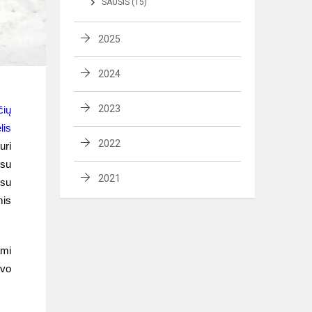
SAUSIS (15)
2025
2024
2023
čių
lis
2022
uri
 su
2021
 su
mis
ami
uvo