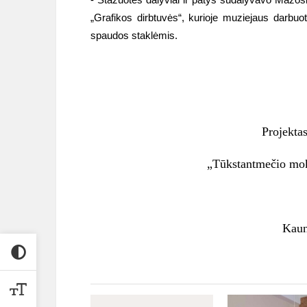
„Grafikos dirbtuvės“, kurioje muziejaus darbuot
spaudos staklėmis.
Projekta
„Tūkstantmečio moky
Kaun