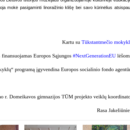
oja mokė pasigaminti linoraižinio klišę bei savo kūrinėlius atsispau
Kartu su
Tūkstantmečio mokykl
s finansuojamas Europos Sąjungos
#NextGenerationEU
lėšom
klų“ programą įgyvendina Europos socialinio fondo agentū
o r. Domeikavos gimnazijos TŪM projekto veiklų koordinat
Rasa Jakeliūni