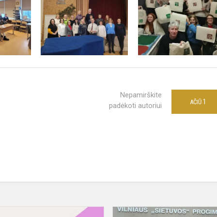
Nepamirškite
1
AČIŪ
padėkoti autoriui
Parengtas