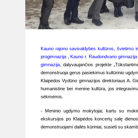
Kauno rajono savivaldybės kultūros, švietimo ir
progimnazija
,
Kauno r. Raudondvario gimnazija
gimnazija
, dalyvaujančios projekte „Tūkstantm
demonstruoja gerus pasiekimus kultūrinio ugdym
Klaipėdos Vydūno gimnazijos direktoriaus A. Gi
humanistine bei menine kultūra, jos integravim
sėkmėmis.
- Meninio ugdymo mokytojai, kartu su mokinia
ekskursijos po Klaipėdos koncertų salę dienos 
demonstruojami dailės kūriniai, susieti su skamb