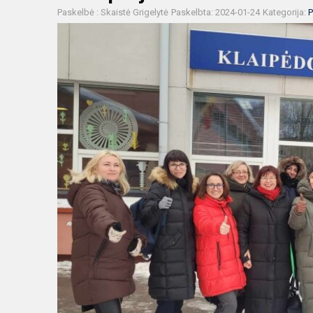
Paskelbė : Skaistė Grigelytė
Paskelbta: 2024-01-24
Kategorija:
P