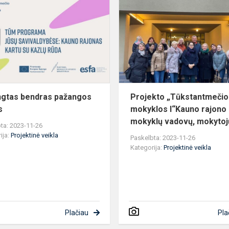
bendras
pažangos
planas
gtas bendras pažangos
Projekto „Tūkstantmečio
s
mokyklos I“Kauno rajono
mokyklų vadovų, mokytojų 
ta: 2023-11-26
ija:
Projektinė veikla
Paskelbta: 2023-11-26
Kategorija:
Projektinė veikla
Plačiau
Pla