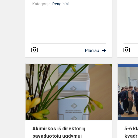
Kategorija:
Renginiai
Plačiau
Akimirkos
iš
direktorių
pavaduotojų
ugdymui
konferencij
į...
Akimirkos iš direktorių
5-6 k
pavaduotojų ugdymui
kvadr