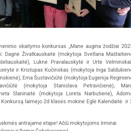
meninio skaitymo konkursas ,,Mane augina žodžiai 2023
i: Dagnė Živatkauskaitė (mokytoja Svetlana Maštaitienė
ušeliauskaitė), Luknė Pravalauskytė ir Urtė Velminskai
irytė ir Kristupas Kučinskas (mokytoja Inga Saldukienė
skienė), Ema Šustavičiūtė (mokytoja Eugenija Reginienė
vičiūtė (mokytoja Stanislava Petravičienė), Man
Aneta Slaninaitė (mokytoja Loreta Narbutienė), Adom
. Konkursą laimėjo 2d klasės mokinė Eglė Kalendaitė ir 
 sėkmės antrajame etape! Ačiū mokytojoms Irminai
čienei ir Romai Čebakovienei!