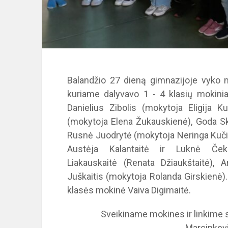
Balandžio 27 dieną gimnazijoje vyko 
kuriame dalyvavo 1 - 4 klasių mokinia
Danielius Zibolis (mokytoja Eligija K
(mokytoja Elena Žukauskienė), Goda Ske
Rusnė Juodrytė (mokytoja Neringa Kučin
Austėja Kalantaitė ir Luknė Čeka
Liakauskaitė (Renata Džiaukštaitė), 
Juškaitis (mokytoja Rolanda Girskienė)
klasės mokinė Vaiva Digimaitė.
Sveikiname mokines ir linkime
Marcinkevi