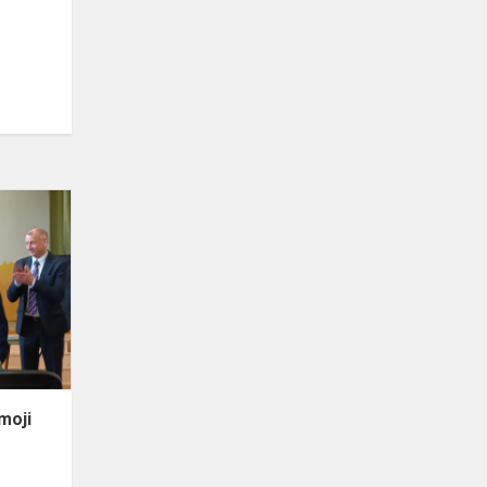
Muzikos
festivalis
„Linksmoji
gama“
moji