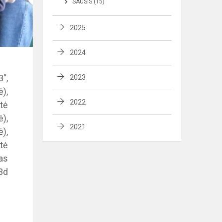
SAUSIS (15)
2025
2024
",
2023
),
2022
tė
),
2021
),
tė
as
3d