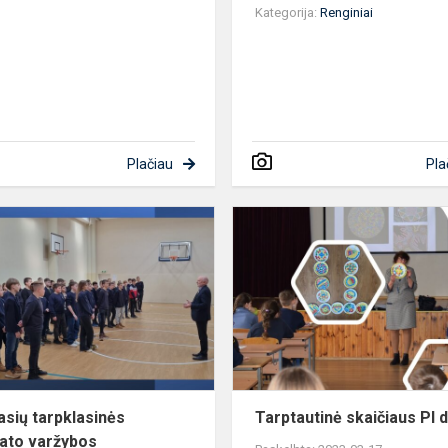
Kategorija:
Renginiai
Plačiau
Pla
5-
6
klasių
tarpklasinės
kvadrato
os
varžybos
lasių tarpklasinės
Tarptautinė skaičiaus PI 
ato varžybos