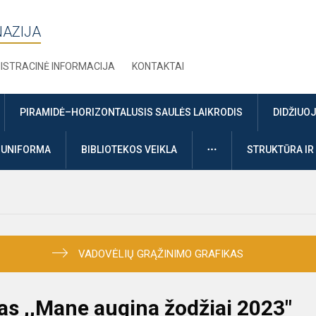
NAZIJA
ISTRACINĖ INFORMACIJA
KONTAKTAI
PIRAMIDĖ–HORIZONTALUSIS SAULĖS LAIKRODIS
DIDŽIUO
DAUGIAU
UNIFORMA
BIBLIOTEKOS VEIKLA
STRUKTŪRA IR
VADOVĖLIŲ GRĄŽINIMO GRAFIKAS
s ,,Mane augina žodžiai 2023"