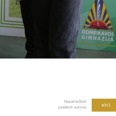
Nepamirškite
2
AČIŪ
padėkoti autoriui