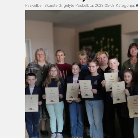
Paskelbė : Skaistė Grigelytė
Paskelbta: 2023-05-03
Kategorija:
R