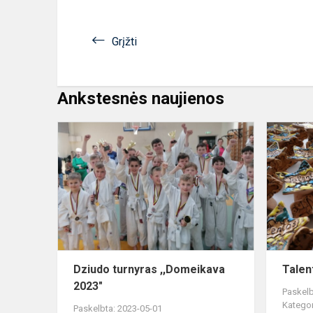
Grįžti
Ankstesnės naujienos
Dziudo
turnyras
,,Domeikava
2023"
Dziudo turnyras ,,Domeikava
Talen
2023"
Paskelb
Kategor
Paskelbta: 2023-05-01